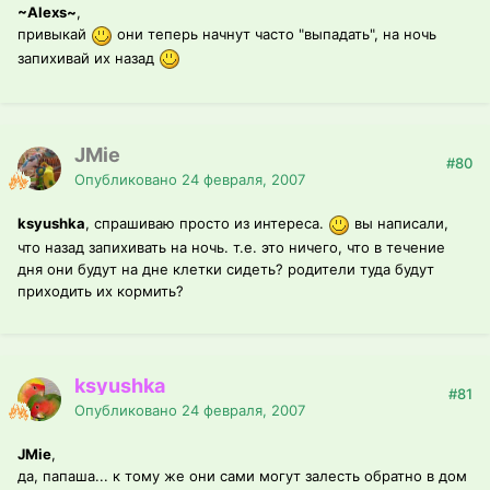
~Alexs~
,
привыкай
они теперь начнут часто "выпадать", на ночь
запихивай их назад
JMie
#80
Опубликовано
24 февраля, 2007
ksyushka
, спрашиваю просто из интереса.
вы написали,
что назад запихивать на ночь. т.е. это ничего, что в течение
дня они будут на дне клетки сидеть? родители туда будут
приходить их кормить?
ksyushka
#81
Опубликовано
24 февраля, 2007
JMie
,
да, папаша... к тому же они сами могут залесть обратно в дом