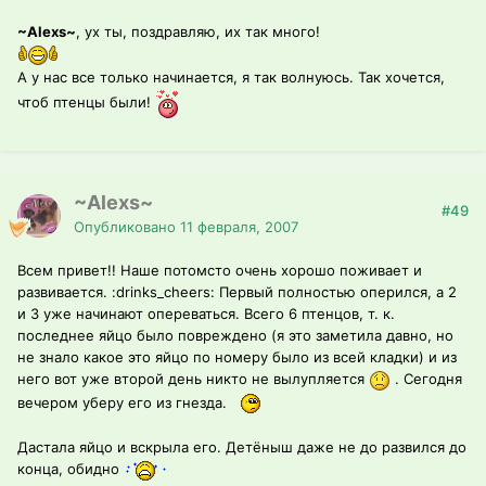
~Alexs~
, ух ты, поздравляю, их так много!
А у нас все только начинается, я так волнуюсь. Так хочется,
чтоб птенцы были!
~Alexs~
#49
Опубликовано
11 февраля, 2007
Всем привет!! Наше потомсто очень хорошо поживает и
развивается. :drinks_cheers: Первый полностью оперился, а 2
и 3 уже начинают опереваться. Всего 6 птенцов, т. к.
последнее яйцо было повреждено (я это заметила давно, но
не знало какое это яйцо по номеру было из всей кладки) и из
него вот уже второй день никто не вылупляется
. Сегодня
вечером уберу его из гнезда.
Дастала яйцо и вскрыла его. Детёныш даже не до развился до
конца, обидно