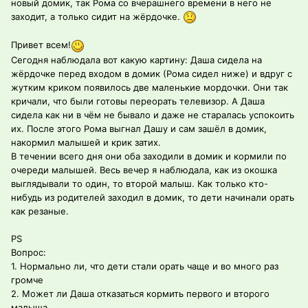
новый домик, так Рома со вчерашнего времени в него не
заходит, а только сидит на жёрдочке.
Привет всем!
Сегодня наблюдала вот какую картину: Даша сидела на
жёрдочке перед входом в домик (Рома сидел ниже) и вдруг с
жутким криком появилось две маленькие мордочки. Они так
кричали, что были готовы переорать телевизор. А Даша
сидела как ни в чём не бывало и даже не старалась успокоить
их. После этого Рома выгнал Дашу и сам зашёл в домик,
накормил малышей и крик затих.
В течении всего дня они оба заходили в домик и кормили по
очереди малышей. Весь вечер я наблюдала, как из окошка
выглядывали то один, то второй малыш. Как только кто-
нибудь из родителей заходил в домик, то дети начинали орать
как резаные.
PS
Вопрос:
1. Нормально ли, что дети стали орать чаще и во много раз
громче
2. Может ли Даша отказаться кормить первого и второго
малыша.