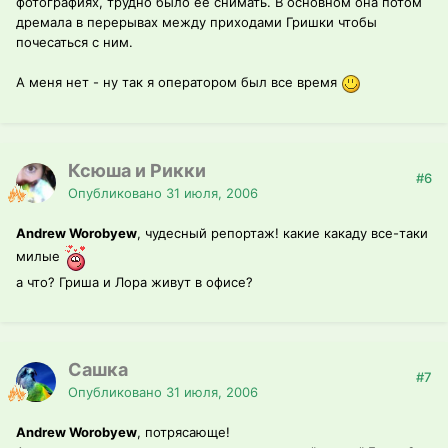
фотографиях, трудно было ее снимать. В основном она потом
дремала в перерывах между приходами Гришки чтобы
почесаться с ним.
А меня нет - ну так я оператором был все время
Ксюша и Рикки
#6
Опубликовано
31 июля, 2006
Andrew Worobyew
, чудесный репортаж! какие какаду все-таки
милые
а что? Гриша и Лора живут в офисе?
Сашка
#7
Опубликовано
31 июля, 2006
Andrew Worobyew
, потрясающе!