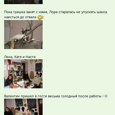
Пока гришка занят с нами, Лора старалась не упускать шанса
наесться до отвала
)
Лена, Катя и Настя
Валентин пришел в гости весьма голодный после работы :-))