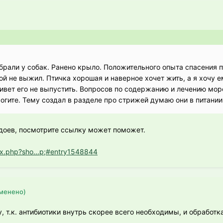
брали у собак. Ранено крыло. Положительного опыта спасения п
 не выжил. Птичка хорошая и наверное хочет жить, а я хочу е
ивет его не выпустить. Вопросов по содержанию и лечению мор
огите. Тему создал в разделе про стрижей думаю они в питании
доев, посмотрите ссылку может поможет.
ex.php?sho...p;#entry1548844
менено)
, т.к. антибиотики внутрь скорее всего необходимы, и обработк