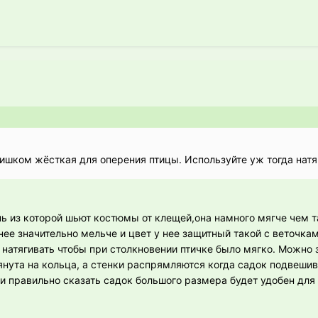
лишком жёсткая для оперения птицы. Используйте уж тогда натя
ань из которой шьют костюмы от клещей,она намного мягче чем т
 нее значительно мельче и цвет у нее защитный такой с веточка
 натягивать чтобы при столкновении птичке было мягко. Можно 
янута на кольца, а стенки распрямляются когда садок подвеши
ли правильно сказать садок большого размера будет удобен для