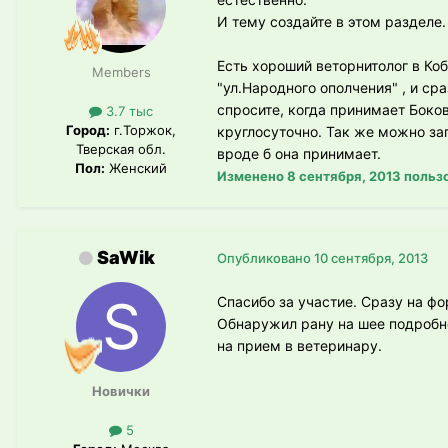
И тему создайте в этом разделе
Есть хороший веторнитолог в Коб
Members
"ул.Народного ополчения" , и ср
спросите, когда принимает Боков
3.7 тыс
Город:
г.Торжок,
круглосуточно. Так же можно зап
Тверская обл.
вроде б она принимает.
Пол:
Женский
Изменено
8 сентября, 2013
пользо
SaWik
Опубликовано
10 сентября, 2013
Спасибо за участие. Сразу на ф
Обнаружил рану на шее подробн
на прием в ветеринару.
Новички
5