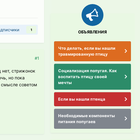
дписчики
1
ОБЪЯВЛЕНИЯ
Что делать, если вы нашли
травмированную птицу
#1
Социализация попугая. Как
ц нет, стрижонок
воспитать птицу своей
чь, но пока
мечты
в смысле советом
Если вы нашли птенца
Необходимые компоненты
питания попугаев