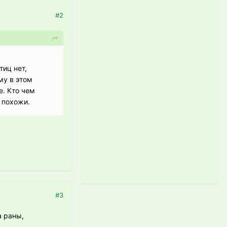
#2
тиц нет,
му в этом
е. Кто чем
 похожи.
#3
а раны,