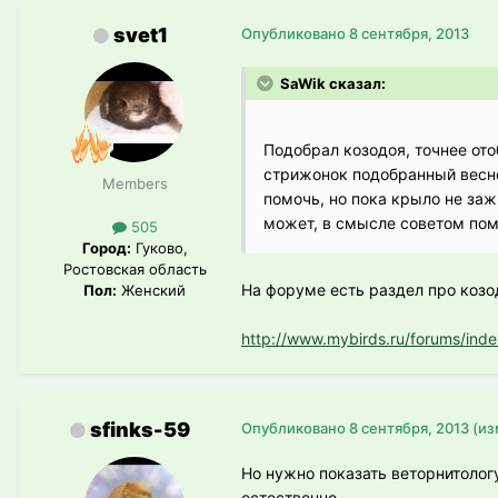
svet1
Опубликовано
8 сентября, 2013
SaWik сказал:
Подобрал козодоя, точнее ото
стрижонок подобранный весной
Members
помочь, но пока крыло не заж
может, в смысле советом пом
505
Город:
Гуково,
Ростовская область
На форуме есть раздел про козо
Пол:
Женский
http://www.mybirds.ru/forums/ind
sfinks-59
Опубликовано
8 сентября, 2013
(из
Но нужно показать веторнитологу
естественно.