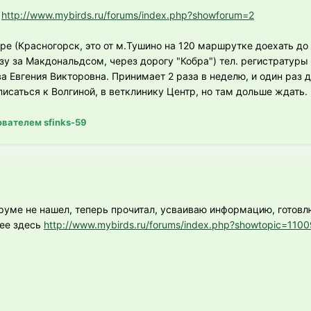
.
http://www.mybirds.ru/forums/index.php?showforum=2
ре (Красногорск, это от м.Тушино на 120 маршрутке доехать до
азу за Макдональдсом, через дорогу "Кобра") тел. регистратуры
а Евгения Викторовна. Принимает 2 раза в неделю, и один раз 
исаться к Волгиной, в ветклинику Центр, но там дольше ждать.
вателем sfinks-59
оруме не нашел, теперь прочитал, усваиваю информацию, готовл
ее здесь
http://www.mybirds.ru/forums/index.php?showtopic=110