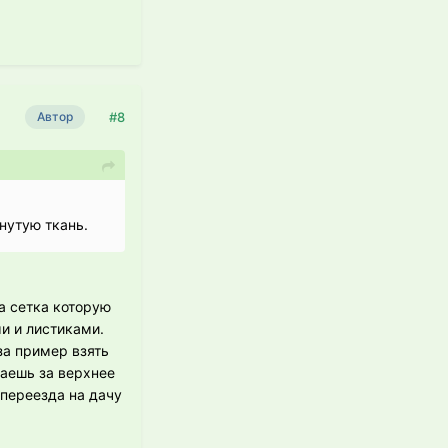
#8
Автор
нутую ткань.
а сетка которую
ми и листиками.
за пример взять
ваешь за верхнее
 переезда на дачу