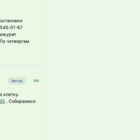
 остановки
 545-01-67
дежурит
 По четвергам
#4
Автор
ю клетку.
095
. Собираемся