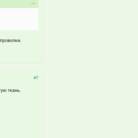
 проволки.
#7
тую ткань.