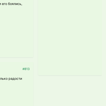
 его боялись,
#813
олько радости