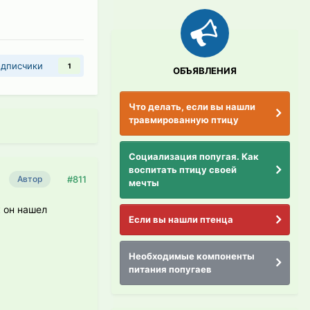
дписчики
1
ОБЪЯВЛЕНИЯ
Что делать, если вы нашли
травмированную птицу
Социализация попугая. Как
воспитать птицу своей
#811
Автор
мечты
 он нашел
Если вы нашли птенца
Необходимые компоненты
питания попугаев