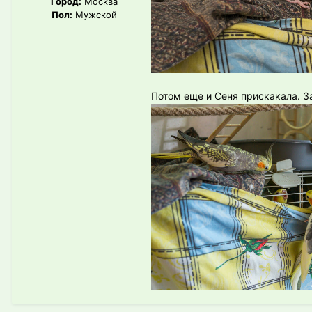
Город:
Москва
Пол:
Мужской
Потом еще и Сеня прискакала. 