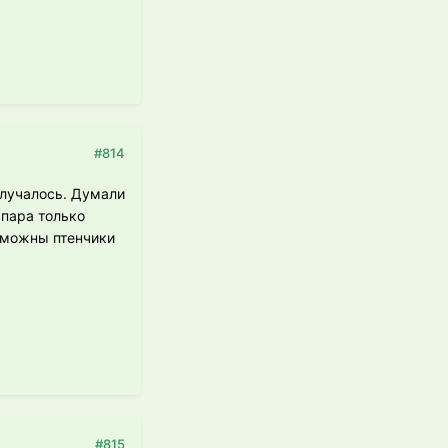
#814
получалось. Думали
 пара только
озможны птенчики
#815