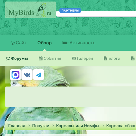
ПАРТНЕРЫ
Сайт
Обзор
Активность
Форумы
События
Галерея
Блоги
Главная
Попугаи
Кореллы или Нимфы
Корелла обза