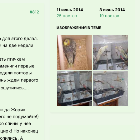
11 июнь 2014
3 июнь 2014
#812
25 постов
19 постов
ИЗОБРАЖЕНИЯ В ТЕМЕ
для этого делал.
и на две недели
еть птичкам
Заменили первые
недели полторы
день ждем первого
ошутились....
ик да Жорик
го не подумайте!)
со спины у нее
 цирк! Но наконец
опились. А