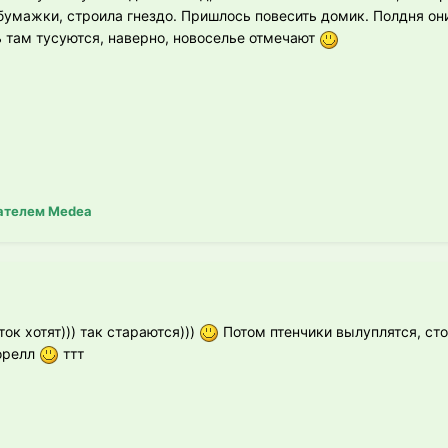
бумажки, строила гнездо. Пришлось повесить домик. Полдня они
 там тусуются, наверно, новоселье отмечают
ателем Medea
ток хотят))) так стараются)))
Потом птенчики вылуплятся, ст
орелл
ттт