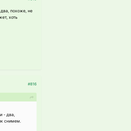
два, похоже, не
ет, хоть
#816
 - два,
ик снимем.