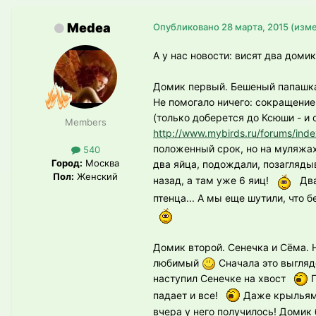
Medea
Опубликовано
28 марта, 2015
(изм
А у нас новости: висят два доми
Домик первый. Бешеный папашка 
Не помогало ничего: сокращение
(только доберется до Ксюши - и о
Members
http://www.mybirds.ru/forums/ind
положенный срок, но на муляжах
540
Город:
Москва
два яйца, подождали, позагляды
Пол:
Женский
назад, а там уже 6 яиц!
Два
птенца... А мы еще шутили, что
Домик второй. Сенечка и Сёма. 
любимый
Сначала это выгляде
наступил Сенечке на хвост
П
падает и все!
Даже крыльями
вчера у него получилось! Домик 