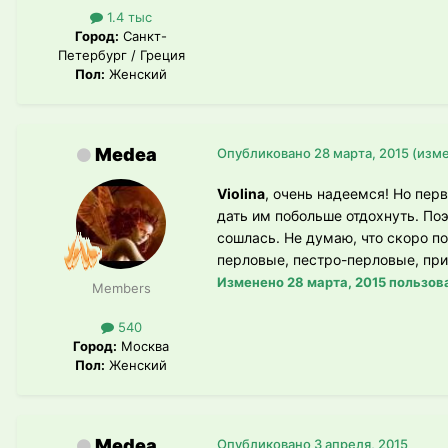
1.4 тыс
Город:
Санкт-
Петербург / Греция
Пол:
Женский
Medea
Опубликовано
28 марта, 2015
(изм
Violina
, очень надеемся! Но пер
дать им побольше отдохнуть. Поэ
сошлась. Не думаю, что скоро п
перловые, пестро-перловые, при
Изменено
28 марта, 2015
пользов
Members
540
Город:
Москва
Пол:
Женский
Medea
Опубликовано
3 апреля, 2015