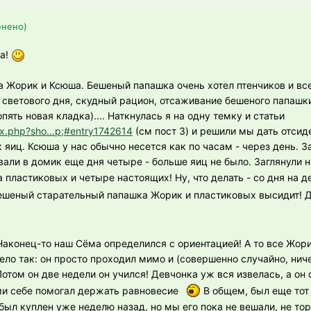
енено)
ка!
Жорик и Ксюша. Бешеный папашка очень хотел птенчиков и все 
 светового дня, скудный рацион, отсаживание бешеного папашк
пять новая кладка).... Наткнулась я на одну темку и статьи
ex.php?sho...p;#entry1742614
(см пост 3) и решили мы дать отсид
 яиц. Ксюша у нас обычно несется как по часам - через день. 
вали в домик еще дня четыре - больше яиц не было. Заглянули 
 пластиковых и четыре настоящих! Ну, что делать - со дня на 
 бешеный старательный папашка Жорик и пластиковых высидит! Д
Наконец-то наш Сёма определился с ориентацией! А то все Жор
ло так: он просто проходил мимо и (совершенно случайно, ниче
отом он две недели он учился! Девчонка уж вся извелась, а он 
 себе помогал держать равновесие
В общем, был еще тот
был куплен уже неделю назад, но мы его пока не вешали, не тор