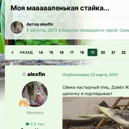
Моя маааааленькая стайка...
Автор alexfin
5 августа, 2013
в
Корелла обзаводится парой. Сем
НАЗАД
14
15
16
17
18
19
20
21
22
alexfin
Опубликовано
23 марта, 2015
Сёмка настырный птиц. Довёл Жо
щелочку и подглядывает
Members
2.2 тыс