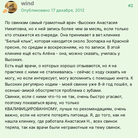
wind
#2
Опубликовано
17 декабря, 2012
По свинкам самый грамотный врач -Высоких Анастасия
Никитовна, но к ней запись более чем за месяц, если только
кто откажется из очереди. Она принимает в вет.клинике
"Белый клык", которая находится около Зоопарка на Красной
пресне, по средам и воскресениям, но по записи. В этой
клинике ещё есть Алёна - она, можно сказать, училась у
Высоких.
Есть ещё врачи, о которых хорошо отзываются, но я на
практике с ними не сталкивалась - сейчас с ходу сказать не
могу, но если интересует, могу вспомнить с помощью инета. К
Высоких регулярно ходим - моей свинке уже 8-й год пошёл, а
осенью-зимой обостряется проблема с зубами.
Свинки, если с ними что-то не так, очень быстро угасают,
поэтому показаться врачу, но только
КВАЛИФИЦИРОВАННОМУ, лучше по рекомендациям, очень
важно, если не хотите потерять питомца. Я, до того, как не
нашла клинику, где работала Анастасия Н., всех свинок
теряла, так как врачи были неграмотные на тему свинок.