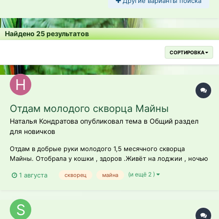
Другие варианты поиска
Найдено 25 результатов
СОРТИРОВКА
Отдам молодого скворца Майны
Наталья Кондратова опубликовал тема в
Общий раздел
для новичков
Отдам в добрые руки молодого 1,5 месячного скворца
Майны. Отобрала у кошки , здоров .Живёт на лоджии , ночью
спит в клетке .Нет возможности содержать , в квартире 2
(и ещё 2 )
1 августа
скворец
майна
кошки.Любит музыку ,купаться, ест хорошо. почти не боится (
сидит на голове)