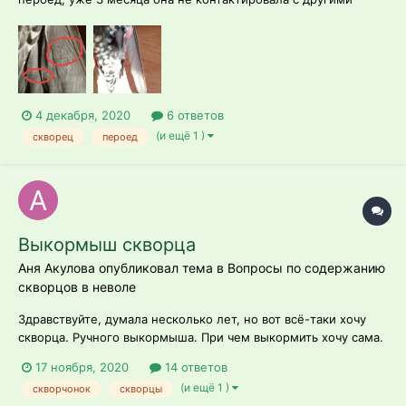
птицами вообще. После пережитого ею стресса у нее
выпали крыльевые и хвостовые перья, но после витаминок
все прошло, и все перья выросли. Но после линьки новые
перья какие-то не совсем прямые....
4 декабря, 2020
6 ответов
(и ещё 1 )
скворец
пероед
Выкормыш скворца
Аня Акулова опубликовал тема в
Вопросы по содержанию
скворцов в неволе
Здравствуйте, думала несколько лет, но вот всё-таки хочу
скворца. Ручного выкормыша. При чем выкормить хочу сама.
Думаю сделать скворечник с откидной крышкой и туда ещё
17 ноября, 2020
14 ответов
вставить камеру для наблюдения для того чтоб потом
(и ещё 1 )
скворчонок
скворцы
максимально приблизить выкармливание скворца к