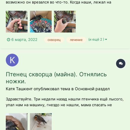
возможно он врезался во что-то. Когда наши, лежал на
спине. Что имеем: крыльями трепыхает, но не летит, лапки
чуть шевелятся, не встанет на них, вчера пил сам, когда
мордочку к воде подносили, сегодня и насильно
отказывается, повреждений видимых нет,...
(и ещё 2 )
6 марта, 2022
скворец
лечение
Птенец скворца (майна). Отнялись
ножки.
Катя Ташкент опубликовал тема в
Основной раздел
Здравствуйте. Три недели назад нашли птенчика ещё лысого,
упал нам на машину, гнездо не нашли, мама спасать не
прилетела. Забрали. Купили тараканов мраморных, мучника
(это все что можно найти из насекомых у нас в Ташкенте).
Кормили. Ел хорошо, пил тоже, рос замечательно. До
сегодняшнего дня все было...