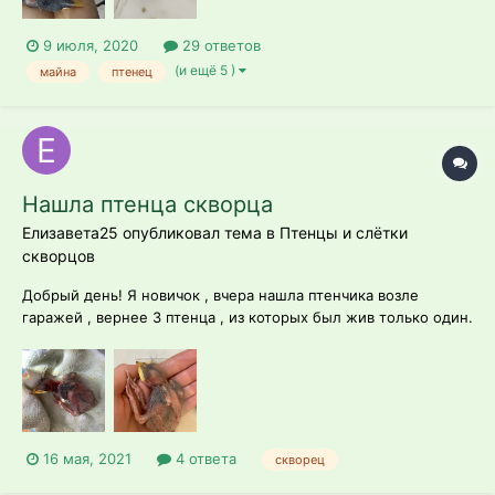
9 июля, 2020
29 ответов
(и ещё 5 )
майна
птенец
Нашла птенца скворца
Елизавета25 опубликовал тема в
Птенцы и слётки
скворцов
Добрый день! Я новичок , вчера нашла птенчика возле
гаражей , вернее 3 птенца , из которых был жив только один.
Взяла его домой , он еле дышал , не реагировал , не издавал
звуков. Абсолютно голый и слепой. Поила с помощью ватной
палочки водичкой и насильно кормила мешанкой из яйца ,
кур...
16 мая, 2021
4 ответа
скворец