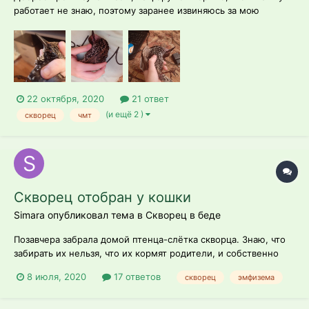
работает не знаю, поэтому заранее извиняюсь за мою
тупость) Вчера увидела в ВК пост, что у девушки из нашего
города два дня в теплице сидит скворец с чмт, голодный и
обезвоженый. Приехала, забрала. Дома увидела камень из
помёта у клоаки,...
22 октября, 2020
21 ответ
(и ещё 2 )
скворец
чмт
Скворец отобран у кошки
Simara опубликовал тема в
Скворец в беде
Позавчера забрала домой птенца-слётка скворца. Знаю, что
забирать их нельзя, что их кормят родители, и собственно
забирать не собиралась. Но его поймала кошка, я отобрала,
8 июля, 2020
17 ответов
скворец
эмфизема
отнесла в безопасное место, посадила повыше. Кошка снова
его поймала. И так продолжалось несколько раз. Последний
раз я унесла е...