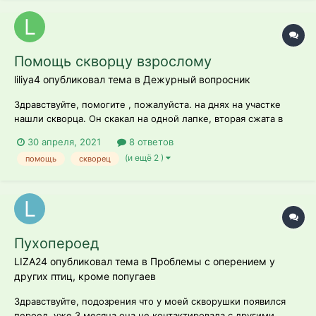
Помощь скворцу взрослому
liliya4 опубликовал тема в
Дежурный вопросник
Здравствуйте, помогите , пожалуйста. на днях на участке
нашли скворца. Он скакал на одной лапке, вторая сжата в
кулачок и не разжимает.. Устал , летал, но возвращался на
30 апреля, 2021
8 ответов
участок и переговаривался с другими скворцами, у нас
(и ещё 2 )
помощь
скворец
несколько скворечников.. Он забежал в теплицу, мы кормим
его, воду дали черв...
Пухопероед
LIZA24 опубликовал тема в
Проблемы с оперением у
других птиц, кроме попугаев
Здравствуйте, подозрения что у моей скворушки появился
пероед, уже 3 месяца она не контактировала с другими