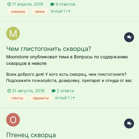
11 апреля, 2019
9 ответов
(и ещё 1 )
скворец
лапка
Чем глистогонить скворца?
Moonstone опубликовал тема в
Вопросы по содержанию
скворцов в неволе
Всем доброго дня! У кого есть скворец, чем глистогоните?
Подскажите пожалуйста, дозировку, препарат и откуда от вас
данное назначение, источник? т.е. интернет, сами с вет
31 августа, 2018
2 ответа
образованием, или вет врач напрямую лично вам сказал. У
(и ещё 1 )
глисты
паразиты
меня взрослая скворчиха, живет недавно, питается падован...
Птенец скворца