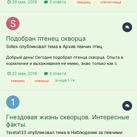
29 мая, 2018
3 ответа
скворец
спатиптенца
коробке,дома орёт. Птенец оперившийся,думаю ещё
немного и научится летать. Как его продержать это время?
чем кормить? где содержать? перед...
Подобран птенец скворца
Sollex опубликовал тема в
Архив певчих птиц
Добрый день! Сегодня подобрал птенца скворца. Опыта в
кормлении и выхаживания не имею, знаю только как с
голубями ладить. Нужны советы и помощь в том, как его
22 мая, 2018
4 ответа
выходить и отпустить на волю.
(и ещё 1 )
скворец
скворцы
Гнездовая жизнь скворцов. Интересные
факты.
1sveta123 опубликовал тема в
Наблюдение за певчими