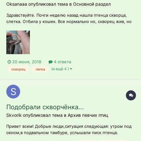
Oksanaaa опубликовал тема в
Основной раздел
Здравствуйте. Почти неделю назад нашла птенца скворца,
слетка. Отбила у кошек. Все нормально но, скворец жив, но
вернуть в среду обитания невозможно-поблизости ни
деревьев, ни парков.забрала домой. На следующее утро
птенец выпрыгнул из коробки и запрыгнул на клетку с
декоративными крысами, хотя стоя...
20 июня, 2018
4 ответа
(и ещё 4 )
скворец
лапка
Подобрали скворчёнка...
Skvorik опубликовал тема в
Архив певчих птиц
Привет всем! Добрые люди,ситуация следующая: утром под
окном,в подвальном тамбуре, услышали писк птенца.
Пришлось спасать,доставать его из пропасти. Теперь вот в