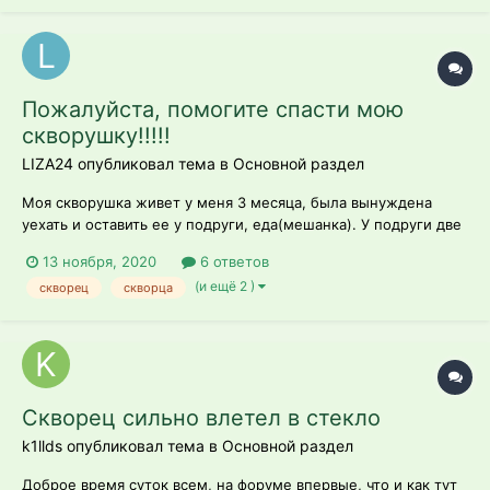
реальным условиям. Пт...
Пожалуйста, помогите спасти мою
скворушку!!!!!
LIZA24 опубликовал тема в
Основной раздел
Моя скворушка живет у меня 3 месяца, была вынуждена
уехать и оставить ее у подруги, еда(мешанка). У подруги две
собаки и кошка, но со скворушкой вроде не контактировали,
13 ноября, 2020
6 ответов
была она у подруги 1.5 недели, все время сидела в клетке.
(и ещё 2 )
скворец
скворца
По приезде увидела ужасную картину, у нее выпал почти
весь хвост (остало...
Скворец сильно влетел в стекло
k1llds опубликовал тема в
Основной раздел
Доброе время суток всем, на форуме впервые, что и как тут