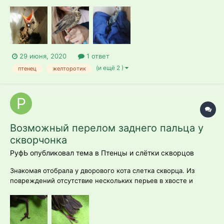
сегодня были в зоопарке увидели дрозда рябинника и теперь
интересно кто же это на самом деле
29 июня, 2020
1 ответ
(и ещё 2 )
птенец
желторотик
Возможный перелом заднего пальца у
скворчонка
РуфЬ опубликовал тема в
Птенцы и слётки скворцов
Знакомая отобрала у дворового кота слетка скворца. Из
повреждений отсутствие нескольких перьев в хвосте и
крыльях, ранка от кошачьих зубов на клюве, сломанное перо
в крыле (стержень торчит). Все что нашла обработала,
антибиотики дала, кормлю сверчками. Сидит в мягкой
стрижиной переноске, без жердоче...