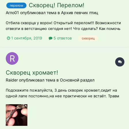
Скворец! Перелом!
перелом
Агло01 опубликовал тема в
Архив певчих птиц
Отбила скворца у ворон! Открытый перелом!!! Возможности
отвезти в ветстанцию сегодня нет! Что сделать? Как помочь
птице?
1 сентября, 2019
5 ответов
скворец
Скворец хромает!
Raider опубликовал тема в
Основной раздел
Подскажите пожалуйста, 3 день скворик хромает,сидит на
одной лапе постоянно,на нее практически не встаёт. Травм
не было. Разница в лапах,это краснота ,фото больной лапки