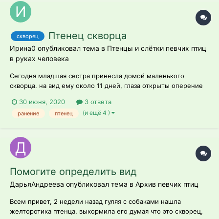
Птенец скворца
скворец
Ирина0 опубликовал тема в
Птенцы и слётки певчих птиц
в руках человека
Сегодня младшая сестра принесла домой маленького
скворца. на вид ему около 11 дней, глаза открыты оперение
нормальное есть. на задней части шеи есть рана, похожая на
30 июня, 2020
3 ответа
укусы животного. если верить сестре на нее напала собака.
(и ещё 4 )
ранение
птенец
решила взять птицу домой, и полечить самой, так как к
ветеринару отвезти нет...
Помогите определить вид
ДарьяАндреева опубликовал тема в
Архив певчих птиц
Всем привет, 2 недели назад гуляя с собаками нашла
желторотика птенца, выкормила его думая что это скворец,