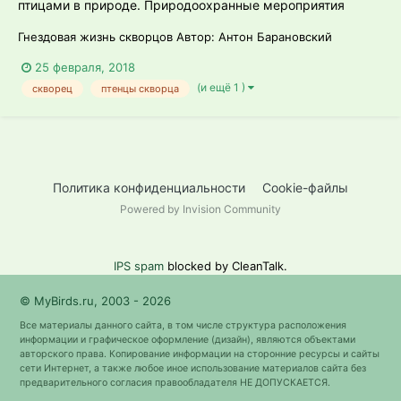
птицами в природе. Природоохранные мероприятия
Гнездовая жизнь скворцов Автор: Антон Барановский
25 февраля, 2018
(и ещё 1 )
скворец
птенцы скворца
Политика конфиденциальности
Cookie-файлы
Powered by Invision Community
IPS spam
blocked by CleanTalk.
© MyBirds.ru, 2003 - 2026
Все материалы данного сайта, в том числе структура расположения
информации и графическое оформление (дизайн), являются объектами
авторского права. Копирование информации на сторонние ресурсы и сайты
сети Интернет, а также любое иное использование материалов сайта без
предварительного согласия правообладателя НЕ ДОПУСКАЕТСЯ.