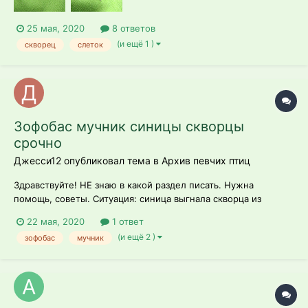
25 мая, 2020
8 ответов
(и ещё 1 )
скворец
слеток
Зофобас мучник синицы скворцы
срочно
Джесси12 опубликовал тема в
Архив певчих птиц
Здравствуйте! НЕ знаю в какой раздел писать. Нужна
помощь, советы. Ситуация: синица выгнала скворца из
домика на окне, высиживает яйца, самец не приходит
22 мая, 2020
1 ответ
кормить ее. Мы сузили леток, поэтому там безопасно стало.
(и ещё 2 )
зофобас
мучник
Но то, что она одна растить потомство собралась напрягает.
Купила мучник...