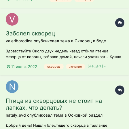
Заболел скворец
valeriborodina опубликовал тема в
Скворец в беде
Здравствуйте Около двух недель назад отбили птенца
скворца от вороны, забрали домой, начали ухаживать. Кушал
хорошо, активничал. Вчера вечером вышли на прогулку, а по
(и ещё 1 )
11 июня, 2022
скворец
лечение
возвращению увидели что он очень сильно измазался
пометом. Решили аккуратно ополоснуть, после обсушили.
Наутро заметили что о...
Птица из скворцовых не стоит на
лапках, что делать?
nataly_evd опубликовал тема в
Основной раздел
Добрый день! Нашли блестящего скворца в Таиланде,