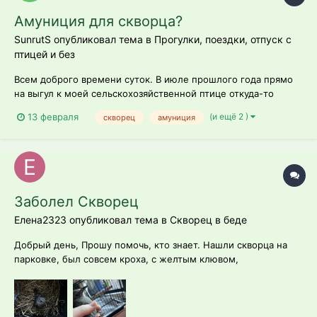
Амуниция для скворца?
SunrutS опубликовал тема в
Прогулки, поездки, отпуск с
птицей и без
Всем доброго времени суток. В июле прошлого года прямо
на выгул к моей сельскохозяйственной птице откуда-то
свалился слёток скворца. Взлететь не мог и, судя по всему,
(и ещё 2 )
13 февраля
скворец
амуниция
был достаточно истощенным, киль торчал. Конечно же, я его
забрал. Сначала планировал просто докормить в течении
нескольких дней...
Заболел Скворец
Елена2323 опубликовал тема в
Скворец в беде
Добрый день, Прошу помочь, кто знает. Нашли скворца на
парковке, был совсем кроха, с желтым клювом,
выкармливали творогом и яйцом, потом начали давать
червей, обычных. Красных и зофобусов, ел охотно, начал
летать, но обнаружили проблему с лапкой, хромает на неё,
был активный,...