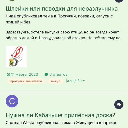
Шлейки или поводки для неразлучника
Нида опубликовал тема в
Прогулки, поездки, отпуск с
птицей и без
Здраствуйте, хотела выгулит свою птицу, но он всегда хочет
обратно домой и 1 раз ударился об стекло. Но всё же ему на
солнышке полезнее и общение с другими птицами. Поэтому
хотела купить шлецку, но не нашла нигде. Захотела сама
сделать но не угадала размер, т.к. он у меня, и маленький, и
кругленький...
11 марта, 2023
6 ответов
(и ещё 3 )
прогулки вне клетки
выгул
Нужна ли Кабачуше прилётная доска?
СветланаVesta опубликовал тема в
Живущие в квартире