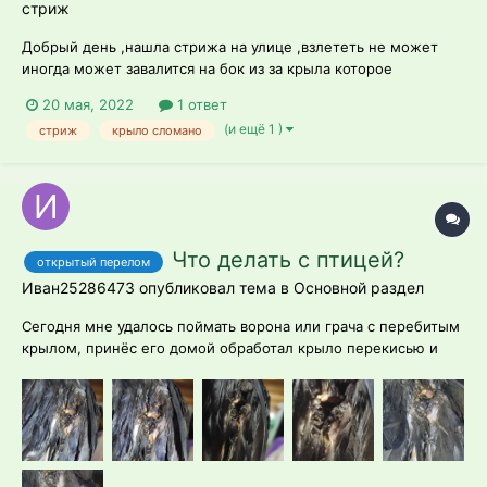
стриж
Добрый день ,нашла стрижа на улице ,взлететь не может
иногда может завалится на бок из за крыла которое
повреждённо,что делать в этой ситуации ?если шанс его
20 мая, 2022
1 ответ
вылечить ?
(и ещё 1 )
стриж
крыло сломано
Что делать с птицей?
открытый перелом
Иван25286473 опубликовал тема в
Основной раздел
Сегодня мне удалось поймать ворона или грача с перебитым
крылом, принёс его домой обработал крыло перекисью и
хлоргиксидином, напоил и посадил в коробку. На крыле
открытый перелом, судя по всему в суставе, перелом не
очень старый ибо кровь хоть и запекшаяся но выглядит
свежей, гнилью от крыла не пах...