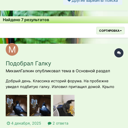
Другие варианты поиска
Найдено 7 результатов
СОРТИРОВКА
Подобрал Галку
МихаилГалкин опубликовал тема в
Основной раздел
Добрый день. Классика историй форума. На пробежке
увидел подбитую галку. Изловил притащил домой. Крыло
висит. Сразу не понял, что делать. Добралась она до ветврача
тольков среду ( через 4 дня) Сделали снимок, и сделали
операцию куда то там болт титановый вкрутили . Снимки
завтра приложу....
4 декабря, 2025
2 ответа