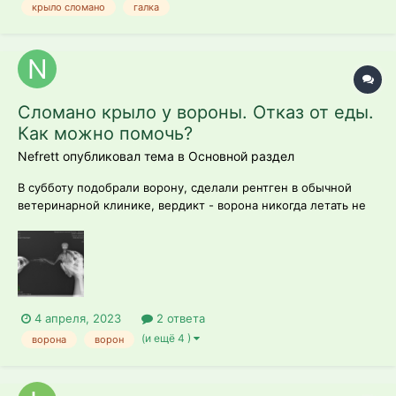
крыло сломано
галка
Сломано крыло у вороны. Отказ от еды.
Как можно помочь?
Nefrett опубликовал тема в
Основной раздел
В субботу подобрали ворону, сделали рентген в обычной
ветеринарной клинике, вердикт - ворона никогда летать не
будет и крыло нужно ампутировать (там еще косточка торчит
и прорывает мягкие ткани). Пока посадили ее в клетку и
зафиксировали крыло пластырем, чтобы не висело. Первый
день ворона отлично п...
4 апреля, 2023
2 ответа
(и ещё 4 )
ворона
ворон