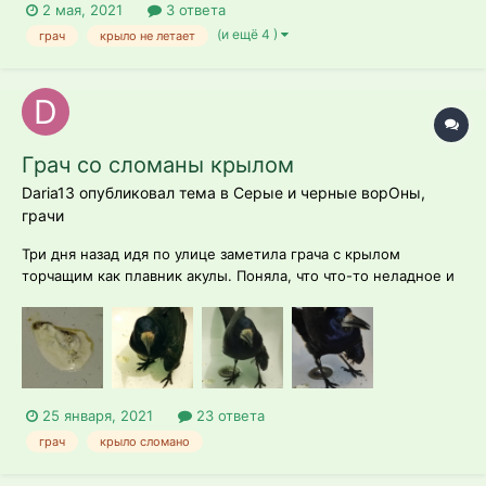
2 мая, 2021
3 ответа
(и ещё 4 )
грач
крыло не летает
Грач со сломаны крылом
Daria13 опубликовал тема в
Серые и черные ворОны,
грачи
Три дня назад идя по улице заметила грача с крылом
торчащим как плавник акулы. Поняла, что что-то неладное и
принялась ловить птицу. Это было нелегко, птица активно
сопротивлялась. Грач дома. У него сломано крыло, ужасно
сломано. Перелом открытый,в самом основании крыла.
Пахнет от птицы "спиной". О...
25 января, 2021
23 ответа
грач
крыло сломано