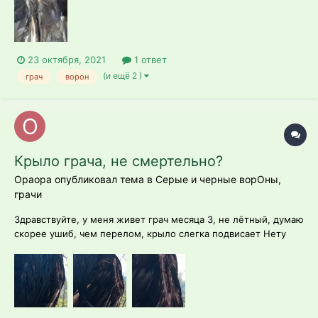
23 октября, 2021
1 ответ
(и ещё 2 )
грач
ворон
Крыло грача, не смертельно?
Opaopa опубликовал тема в
Серые и черные ворОны,
грачи
Здравствуйте, у меня живет грач месяца 3, не лётный, думаю
скорее ушиб, чем перелом, крыло слегка подвисает Нету
возможности/бюджета к орнитологу поехать, простите. Наш
местный говорил будет летать, все норм. После купания,
пока он мокрый и хорошо видно сфоткала его крылышко. По
самочу...