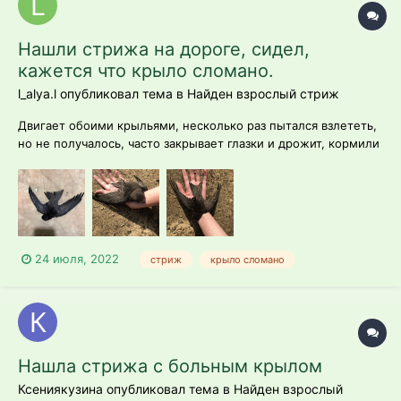
Нашли стрижа на дороге, сидел,
кажется что крыло сломано.
l_alya.l опубликовал тема в
Найден взрослый стриж
Двигает обоими крыльями, несколько раз пытался взлететь,
но не получалось, часто закрывает глазки и дрожит, кормили
его сверчками, еду проглатывает хорошо, хоть и
приходилось открывать ему рот. Подскажите что можно
сделать, как ухаживать и в целом возможно ли его вылечить?
24 июля, 2022
стриж
крыло сломано
Нашла стрижа с больным крылом
Ксениякузина опубликовал тема в
Найден взрослый