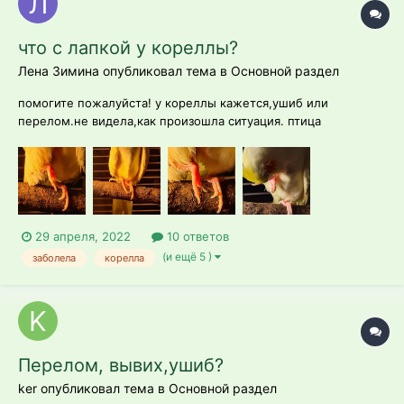
что с лапкой у кореллы?
Лена Зимина опубликовал тема в
Основной раздел
помогите пожалуйста! у кореллы кажется,ушиб или
перелом.не видела,как произошла ситуация. птица
поджимает лапку,ей тяжело ходить,хромает,даже к миске не
может долететь,падает.так же лапка горячая и опухшая
29 апреля, 2022
10 ответов
(и ещё 5 )
заболела
корелла
Перелом, вывих,ушиб?
ker опубликовал тема в
Основной раздел