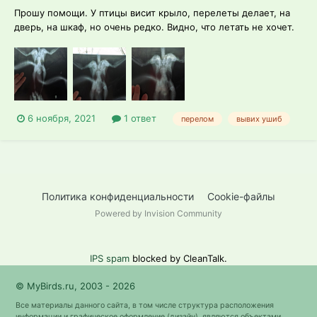
Прошу помощи. У птицы висит крыло, перелеты делает, на
дверь, на шкаф, но очень редко. Видно, что летать не хочет.
Крыло иногда складывает в правильное положение, иногда
висит. Сделали снимок, врач сказала, что ничего не видит,
просто лёгкий ушиб и сказала пить витамин группы
В(тиамин) думаю, что эт...
6 ноября, 2021
1 ответ
перелом
вывих ушиб
Политика конфиденциальности
Cookie-файлы
Powered by Invision Community
IPS spam
blocked by CleanTalk.
© MyBirds.ru, 2003 - 2026
Все материалы данного сайта, в том числе структура расположения
информации и графическое оформление (дизайн), являются объектами