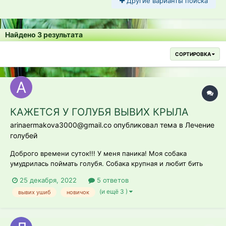
Другие варианты поиска
Найдено 3 результата
СОРТИРОВКА
КАЖЕТСЯ У ГОЛУБЯ ВЫВИХ КРЫЛА
arinaermakova3000@gmail.co опубликовал тема в
Лечение
голубей
Доброго времени суток!!! У меня паника! Моя собака
умудрилась поймать голубя. Собака крупная и любит бить
лапой... когда я вышла он просто ходил по земле или
25 декабря, 2022
5 ответов
замирал на одном месте. В остальном думаю норм. Левое
(и ещё 3 )
вывих ушиб
новичок
крыло как будто немного торчит в левый бок. Когда
расправляла это крыло чтобы осмо...