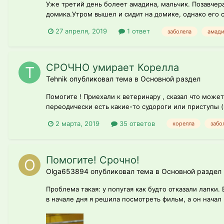
Уже третий день болеет амадина, мальчик. Позавчера
домика.Утром вышел и сидит на домике, однако его с
27 апреля, 2019
1 ответ
заболела
амади
СРОЧНО умирает Корелла
Tehnik опубликовал тема в
Основной раздел
Помогите ! Приехали к ветеринару , сказал что может
переодически есть какие-то судороги или приступы (р
2 марта, 2019
35 ответов
корелла
забо
Помогите! Срочно!
Olga653894 опубликовал тема в
Основной раздел
Проблема такая: у попугая как будто отказали лапки.
в начале дня я решила посмотреть фильм, а он начал 