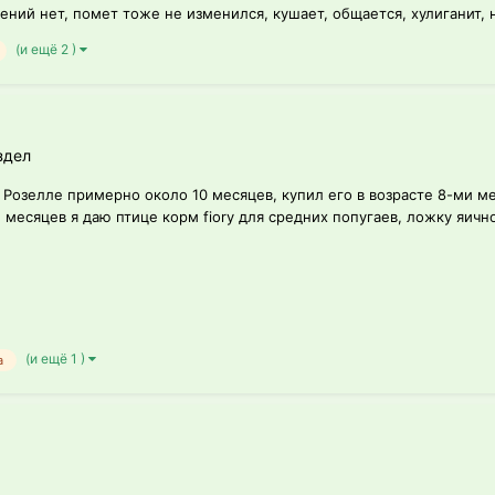
ений нет, помет тоже не изменился, кушает, общается, хулиганит, н
(и ещё 2 )
здел
. Розелле примерно около 10 месяцев, купил его в возрасте 8-ми м
месяцев я даю птице корм fiory для средних попугаев, ложку яично
(и ещё 1 )
а