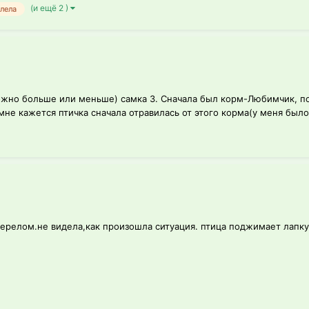
(и ещё 2 )
лела
зможно больше или меньше) самка 3. Сначала был корм-Любимчик, п
мне кажется птичка сначала отравилась от этого корма(у меня было 
ерелом.не видела,как произошла ситуация. птица поджимает лапку