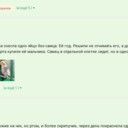
(и ещё 5 )
орелла
а снесла одно яйцо без самца. Ей год. Решили не отнимать его, а 
рта купили ей мальчика. Самец в отдельной клетке сидит, но в одно
(и ещё 1 )
хожие на чих, но ртом, и более скрипучие, через день покраснела 