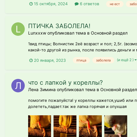
15 октября, 2024
6 ответов
не ест
забо
ПТИЧКА ЗАБОЛЕЛА!
Lunxxxw опубликовал тема в
Основной раздел
1вид птицы; Волнистик 2её возраст и пол; 2,5г. (во
какой-то другой из рынка, после появились деньги и 
(и ещё 2 )
20 января, 2023
птица
заболела
что с лапкой у кореллы?
Лена Зимина опубликовал тема в
Основной раздел
помогите пожалуйста! у кореллы кажется,ушиб или п
долететь,падает.так же лапка горячая и опухшая