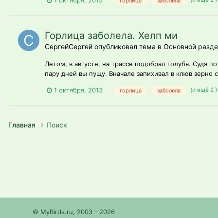
1 октября, 2013
горлица
заболела
Горлица заболела. Хелп ми
СергейСергей опубликовал тема в
Основной разде
Летом, в августе, на трассе подобрал голубя. Судя 
пару дней вы пущу. Вначале запихивал в клюв зерно с
(и ещё 2 
1 октября, 2013
горлица
заболела
Главная
Поиск
© MyBirds.ru, 2003 - 2026