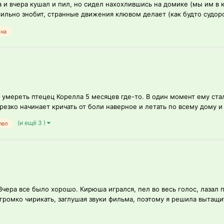
 и вчера кушал и пил, но сидел нахохлившись на домике (мы им в 
ильно знобит, странные движения клювом делает (как будто судорог
на
 умереть птецец Корелла 5 месяцев где-то. В один момент ему стало
езко начинает кричать от боли наверное и летать по всему дому и б
(и ещё 3 )
лел
 Вчера все было хорошо. Кирюша игрался, пел во весь голос, лазал 
громко чирикать, заглушая звуки фильма, поэтому я решила вытащить