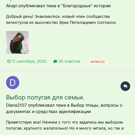
Akapi опубликовал тема в
"Благородные" истории
Добрый день! Знакомьтесь: новый член сообщества
эклектусов их высочество Эрик Пепелацевич (согласно
девичьей/мальчачьей фамилии Шенцов). Усыновлен нами 11
августа из подмосковного роддома им. Шенцовых, где
откармливают не только птиц, но и всех приежающих.
Парень нам достался - шилохвость (то биш ш...
11 сентября, 2020
35 ответов
эклектус
Выбор попугая для семьи.
Diana2107 опубликовал тема в
Выбор птицы, вопросы о
документах и средствах идентификации
Приветствую все! Начнем с того что задались мы выбором
попугая, крупного желательно! Но я много читала, но так и
не знаю кого выбрать:( Критерии: хочется чтоб птица