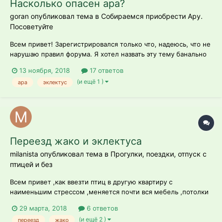
Насколько опасен ара?
goran опубликовал тема в
Собираемся приобрести Ару.
Посоветуйте
Всем привет! Зарегистрировался только что, надеюсь, что не
нарушаю правил форума. Я хотел назвать эту тему банально
"какого попугая лучше завести новичку". Таких тем я здесь
13 ноября, 2018
17 ответов
видел много, но интересующих меня вещей там не обсудили.
(и ещё 1 )
ара
эклектус
Попугая буду заводить где-то через год, а сейчас собираю
информацию....
Переезд жако и эклектуса
milanista опубликовал тема в
Прогулки, поездки, отпуск с
птицей и без
Всем привет ,как ввезти птиц в другую квартиру с
наименьшим стрессом ,меняется почти вся мебель ,потолки
в новом доме скошены и деревянные,(думаю поначалу им
29 марта, 2018
6 ответов
будет страшно,И едим из города в горы никаких привычных
(и ещё 2 )
переезд
жако
шумов