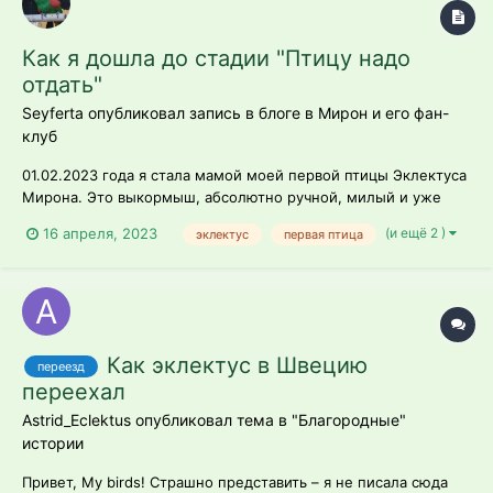
Как я дошла до стадии "Птицу надо
отдать"
Seyferta опубликовал запись в блоге в
Мирон и его фан-
клуб
01.02.2023 года я стала мамой моей первой птицы Эклектуса
Мирона. Это выкормыш, абсолютно ручной, милый и уже
очень любимый, но взрослый, ему 12 лет. Хотя, по меркам
(и ещё 2 )
16 апреля, 2023
эклектус
первая птица
крупных попугаев, слово "взрослый" слишком громкое.
Молодой ещё? Готовилась к пополнению в семействе, как
мне казалось, тщ...
Как эклектус в Швецию
переезд
переехал
Astrid_Eclektus опубликовал тема в
"Благородные"
истории
Привет, My birds! Страшно представить – я не писала сюда