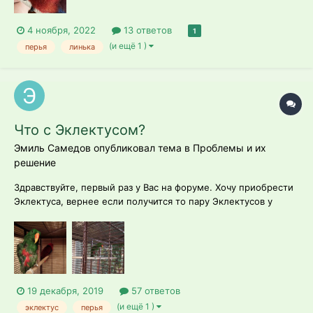
4 ноября, 2022
13 ответов
1
(и ещё 1 )
перья
линька
Что с Эклектусом?
Эмиль Самедов опубликовал тема в
Проблемы и их
решение
Здравствуйте, первый раз у Вас на форуме. Хочу приобрести
Эклектуса, вернее если получится то пару Эклектусов у
одного не совсем ответственного владельца. Главное
добиться его согласия. Так как птичек жалко. Но заранее
хотелось бы подготовиться и понять что с ними. говорит что
птичкам по 6 лет...
19 декабря, 2019
57 ответов
(и ещё 1 )
эклектус
перья