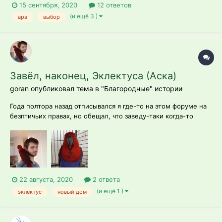
15 сентября, 2020
12 ответов
взаимодействовала со ВСЕМИ членами семьи(5), давала себя
(и ещё 3 )
ара
выбор
гладить играла со всеми,не кусачая, умеренно кричащая
была)) ну и и...
Завёл, наконец, Эклектуса (Аска)
goran опубликовал тема в
"Благородные" истории
Года полтора назад отписывался я где-то на этом форуме на
безптичьих правах, но обещал, что заведу-таки когда-то
эклектуса. Ну и вот - моя Аска Пока ест по большей
пророщенные зерновые. Как мне сказали, это основная
пища, хотя читал, будто основа - фрукты. Но фрукты тоже
даю. Пристрастилась к к...
22 августа, 2020
2 ответа
(и ещё 1 )
эклектус
новый дом