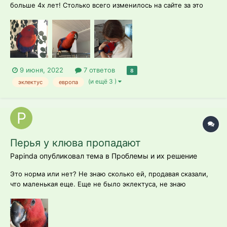
больше 4х лет! Столько всего изменилось на сайте за это
время, что пришлось заново свыкаться с интерфейсом.
Последняя и единственная публикация моя рассказывает о
том, как мы счастливы стать родителями чудесной
благородной девочки Астрид. Оста...
9 июня, 2022
7 ответов
8
(и ещё 3 )
эклектус
европа
Перья у клюва пропадают
Papinda опубликовал тема в
Проблемы и их решение
Это норма или нет? Не знаю сколько ей, продавая сказали,
что маленькая еще. Еще не было эклектуса, не знаю
нормально или нет такая вот пропажа. Питается фруктами и
овощами, всегда свежие.