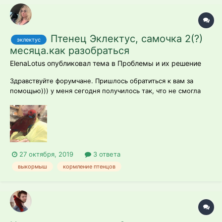
Птенец Эклектус, самочка 2(?)
эклектус
месяца.как разобраться
ElenaLotus опубликовал тема в
Проблемы и их решение
Здравствуйте форумчане. Пришлось обратиться к вам за
помощью))) у меня сегодня получилось так, что не смогла
пройти мимо, и оказалась владелицей малышки Эклектуса. У
меня 3 выкормленные аратинги и 5 летний Жако , спасённый
летучий Лис, и огромное количество всякой спасённой
пернатой мелочи- вроде не...
27 октября, 2019
3 ответа
выкормыш
кормление птенцов