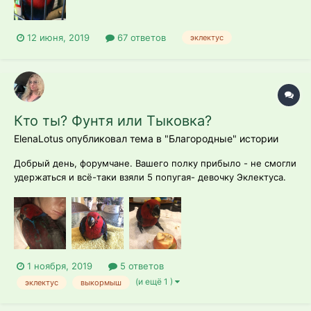
консультации про...
12 июня, 2019
67 ответов
эклектус
Кто ты? Фунтя или Тыковка?
ElenaLotus опубликовал тема в
"Благородные" истории
Добрый день, форумчане. Вашего полку прибыло - не смогли
удержаться и всё-таки взяли 5 попугая- девочку Эклектуса.
Теперь у меня три Хрю-Хрю Аратинги ( хрюнечка оптом) ,
Жакоша Чипуля , летучая Лисица и моя малышка . Спасибо
огромное Марине ( заводчице) и ее мужу Евгению - сняли
мою панику и поддерж...
1 ноября, 2019
5 ответов
(и ещё 1 )
эклектус
выкормыш