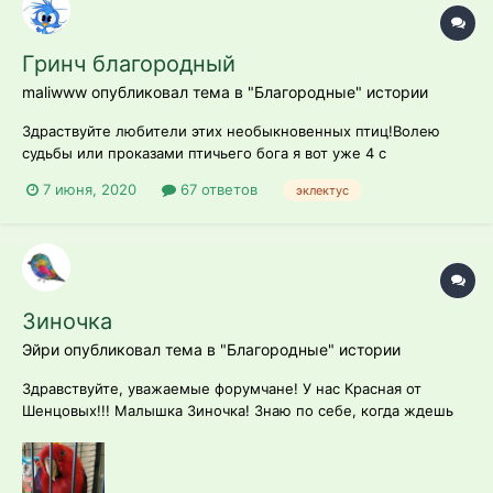
Гринч благородный
maliwww опубликовал тема в
"Благородные" истории
Здраствуйте любители этих необыкновенных птиц!Волею
судьбы или проказами птичьего бога я вот уже 4 с
небольшим месяца мама зеленого мальчика.У птицы долгая
7 июня, 2020
67 ответов
эклектус
история прибыл он в нашу страну из
Нидерландов,документы у мальчишки имеются,но очень
веселые в графе возраст не известен,пол-не известен и это...
Зиночка
Эйри опубликовал тема в
"Благородные" истории
Здравствуйте, уважаемые форумчане! У нас Красная от
Шенцовых!!! Малышка Зиночка! Знаю по себе, когда ждешь
своего подрастающего птенца, с таким интересом читаешь
жизнеописания владельцев попугаев об их питомцах.
Казалось бы, масса информации, статьи об уходе,