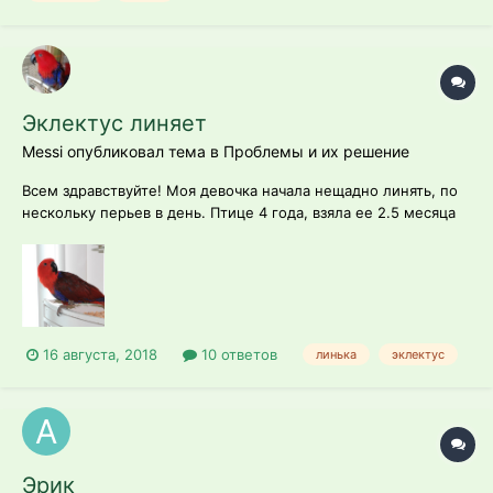
Эклектус линяет
Messi опубликовал тема в
Проблемы и их решение
Всем здравствуйте! Моя девочка начала нещадно линять, по
нескольку перьев в день. Птице 4 года, взяла ее 2.5 месяца
назад. Перья вываливаются при полете и когда она их чистит.
Нормально ли это или это возможная реакция на новую
обстановку? Однажды застала её за самоощипом пуха на
груди, но это быстр...
16 августа, 2018
10 ответов
линька
эклектус
Эрик