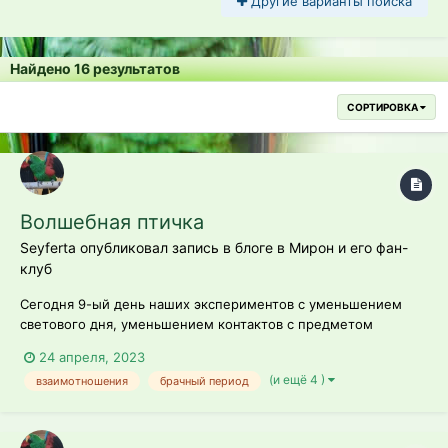
Другие варианты поиска
Найдено 16 результатов
СОРТИРОВКА
Волшебная птичка
Seyferta опубликовал запись в блоге в
Мирон и его фан-
клуб
Сегодня 9-ый день наших экспериментов с уменьшением
светового дня, уменьшением контактов с предметом
вожделения (в нашем случае, это мои руки ?) и полным
24 апреля, 2023
запретом на любые действия сексуального характера в мою
(и ещё 4 )
взаимотношения
брачный период
сторону. Это работает!?? Ура??? Сегодня утром впервые мой
котенок с удовольствие...