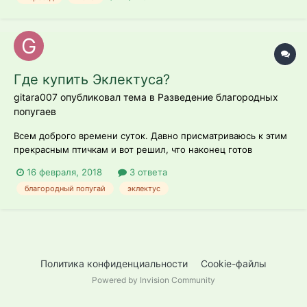
Где купить Эклектуса?
gitara007 опубликовал тема в
Разведение благородных
попугаев
Всем доброго времени суток. Давно присматриваюсь к этим
прекрасным птичкам и вот решил, что наконец готов
поселить мальчика Эклектуса у себя дома. Сам живу в
16 февраля, 2018
3 ответа
Москве. Звонил "Парк Воробьи", сказали, что только в Январе
благородный попугай
эклектус
2019 будут записывать на птенцов, и я так понял, не факт, что
что то обломитс...
Политика конфиденциальности
Cookie-файлы
Powered by Invision Community