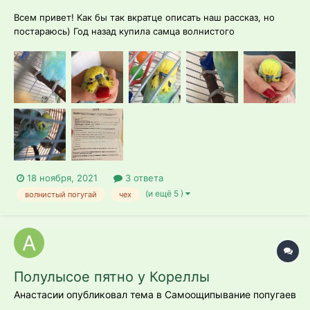
Всем привет! Как бы так вкратце описать наш рассказ, но
постараюсь) Год назад купила самца волнистого
попугая(точнее получеха) у заводчицы через интернет.
Сейчас ему 1 год и 3 месяца. Изначально попугайчик был
бодрым и весёлым, с хорошим аппетитом, единственное-
мне не очень нравился его...
18 ноября, 2021
3 ответа
(и ещё 5 )
волнистый погугай
чех
Полулысое пятно у Кореллы
Анастасии опубликовал тема в
Самоощипывание попугаев