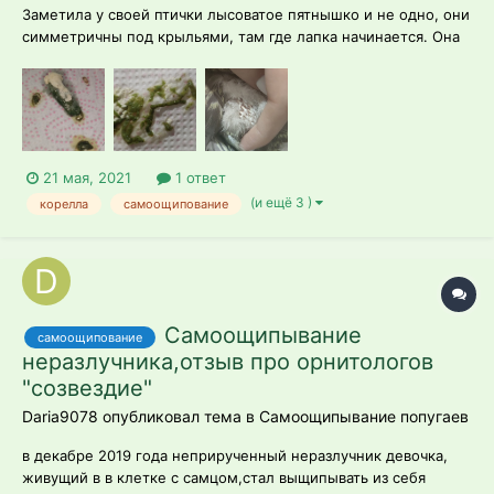
Заметила у своей птички лысоватое пятнышко и не одно, они
симметричны под крыльями, там где лапка начинается. Она
много чистится, была линька, с нее сыпется перхоть и при
этом она иногда сильно тянет пушок и иногда кричит. По
рациону ничего не менялось. Помет по форме нормальный,
но замечаю в нем че...
21 мая, 2021
1 ответ
(и ещё 3 )
корелла
самоощипование
Самоощипывание
самоощипование
неразлучника,отзыв про орнитологов
"созвездие"
Daria9078 опубликовал тема в
Самоощипывание попугаев
в декабре 2019 года неприрученный неразлучник девочка,
живущий в в клетке с самцом,стал выщипывать из себя