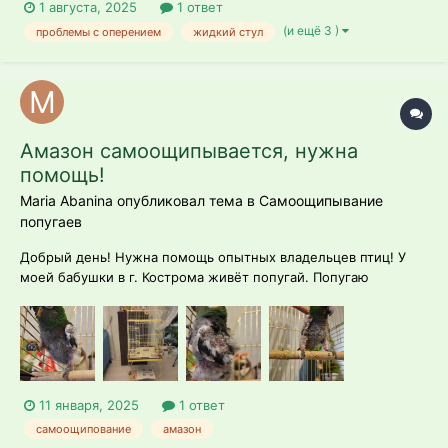
1 августа, 2025
1 ответ
(и ещё 3 )
проблемы с оперением
жидкий стул
Амазон самоощипывается, нужна
помощь!
Maria Abanina опубликовал тема в
Самоощипывание
попугаев
Добрый день! Нужна помощь опытных владельцев птиц! У
моей бабушки в г. Кострома живёт попугай. Попугаю
предположительно около 20 лет, точный возраст
неизвестен, как и порода: благодаря интернету мы
предположили, что это Амазон. Около года назад попугай
первый раз облысел, как только н...
11 января, 2025
1 ответ
самоощипование
амазон