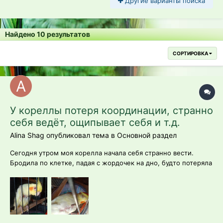
Другие варианты поиска
Найдено 10 результатов
СОРТИРОВКА
У кореллы потеря координации, странно
себя ведёт, ощипывает себя и т.д.
Alina Shag опубликовал тема в
Основной раздел
Сегодня утром моя корелла начала себя странно вести.
Бродила по клетке, падая с жордочек на дно, будто потеряла
координацию или что-то типо того. Ходила неуверенно.
Такое уже бывало, вроде как, не знаю что это может быть.
Ещё она часто себя ощипывает, свои недооперевшиеся
перья, которые ещё в т...