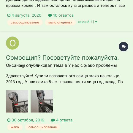
правом крыле . И там осталось куча огрызков и теперь я все
жду пока он их вырвет. Время идёт пару он вырвал, и вот
4 августа, 2020
10 ответов
выросло новое маховое перо, но этот дебил решил что оно
(и ещё 1 )
самоощипование
мало оперенья
ему мешает И сгрыз его, и так каждый раз ,я за ним слежу
обычно , и ин...
Сомоощип? Посоветуйте пожалуйста.
Оксана@ опубликовал тема в
У нас с жако проблемы
Здравствуйте! Купили возврастного самца жако на кольце
2013 год. У нас самка 8 лет начала нести яица год назад. По
словам продавца самец с эндоскопией сделанной 3 месяца
назад, она покупала себе для разведения и оказались 3
мальчика, поэтому и продавала. Дома птица у нас четвёртый
день и по моим наб...
30 октября, 2019
4 ответа
жако
самоощипование