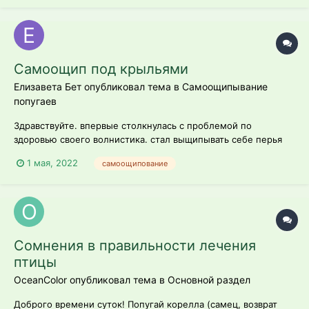
Самоощип под крыльями
Елизавета Бет опубликовал тема в
Самоощипывание
попугаев
Здравствуйте. впервые столкнулась с проблемой по
здоровью своего волнистика. стал выщипывать себе перья
под крыльями до крови. попугайчику 6 лет. кушает обычный
1 мая, 2022
самоощипование
корм, фрукты, овощи. раньше никогда ничем не болел.
сейчас состояние плачевное. сильно снизилась активность.
практически не летает. к...
Сомнения в правильности лечения
птицы
OceanColor опубликовал тема в
Основной раздел
Доброго времени суток! Попугай корелла (самец, возврат