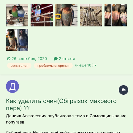
перья. Сначала мы думали, что это линька,что это
нормально,тк это наш первый попугай и мы не особо в чем-
то разбирались.Общипал грудь,ноги,под хвостом,самец
помогал общипывать спину,на шее самк...
26 сентября, 2020
2 ответа
(и ещё 10 )
орнитолог
проблемы оперенья
Как удалить очин(Обгрызок махового
пера) ??
Даниил Алексеевич опубликовал тема в
Самоощипывание
попугаев
Добрый день Недавно мой дебил сгрыз маховые перья на