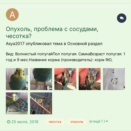
Опухоль, проблема с сосудами,
чесотка?
Asya2017 опубликовал тема в
Основной раздел
Вид: Волнистый попугайПол попугая: СамкаВозраст попугая: 1
год и 9 мес.Название корма (производитель): корм RIO,
сейчас используем корм в период линькиСуточная порция
зерносмеси на попугая: 2 чайные ложкиЕсть ли в клетке
минеральный камень, мел, сепия?: камень, минеральная
смесь RIOПолучает(л) ли ра...
(и ещё 1 )
25 июля, 2018
чесотка
опухоль