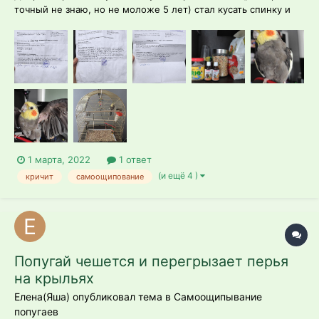
точный не знаю, но не моложе 5 лет) стал кусать спинку и
кричать. И со временем ситуация усугублялась и стали
появляться небольшие лысины под крыльями. Почему
точного возраста не знаю - потому что отказник он, забрали
его в возврате трёх лет из...
1 марта, 2022
1 ответ
(и ещё 4 )
кричит
самоощипование
Попугай чешется и перегрызает перья
на крыльях
Елена(Яша) опубликовал тема в
Самоощипывание
попугаев