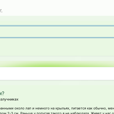
'.
м?
азлучниках
ранными около лап и немного на крыльях, питается как обычно, ме
ом 2-3 см. Раньше у попугая такого я не наблюдала. Живет у нас ок