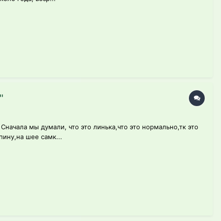
"
Сначала мы думали, что это линька,что это нормально,тк это
ину,на шее самк...