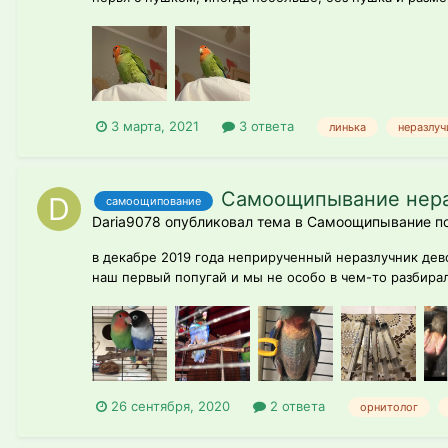
3 марта, 2021
3 ответа
линька
неразлуч
Самоощипывание нераз
самоощипование
Daria9078 опубликовал тема в
Самоощипывание по
в декабре 2019 года неприрученный неразлучник дево
наш первый попугай и мы не особо в чем-то разбира
26 сентября, 2020
2 ответа
орнитолог