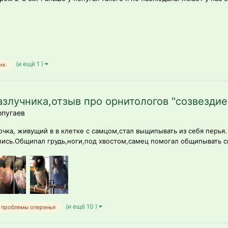
(и ещё 1 )
ик
лучника,отзыв про орнитологов "созвездие
пугаев
чка, живущий в в клетке с самцом,стал выщипывать из себя перья. 
лись.Общипал грудь,ноги,под хвостом,самец помогал общипывать сп
(и ещё 10 )
проблемы оперенья