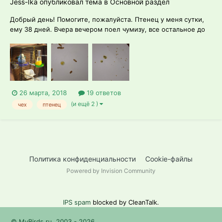
Jess-Ika опубликовал тема в
Основной раздел
Добрый день! Помогите, пожалуйста. Птенец у меня сутки,
ему 38 дней. Вчера вечером поел чумизу, все остальное до
сих пор игнорирует, не вижу, чтоб пил. Ночью изменился
цвет помета: моча стала желтая. Сегодня напоила водой с
глюкозой, несколько раз сходил нормальным цветом.
Пыталась дать каши в...
26 марта, 2018
19 ответов
(и ещё 2 )
чех
птенец
Политика конфиденциальности
Cookie-файлы
Powered by Invision Community
IPS spam
blocked by CleanTalk.
© MyBirds.ru, 2003 - 2026