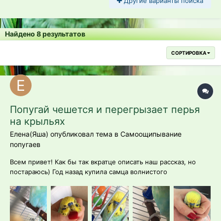
Другие варианты поиска
Найдено 8 результатов
СОРТИРОВКА
Попугай чешется и перегрызает перья
на крыльях
Елена(Яша) опубликовал тема в
Самоощипывание
попугаев
Всем привет! Как бы так вкратце описать наш рассказ, но
постараюсь) Год назад купила самца волнистого
попугая(точнее получеха) у заводчицы через интернет.
Сейчас ему 1 год и 3 месяца. Изначально попугайчик был
бодрым и весёлым, с хорошим аппетитом, единственное-
мне не очень нравился его...