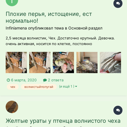
Плохие перья, истощение, ест
нормально!
Infiniamena опубликовал тема в
Основной раздел
2,5 месяца волнистик, Чех. Достаточно крупный. Девочка.
очень активная, носится по клетке, постоянно
выворачивается, если надо , есть видео в Инстаграмм.
Пришлось даже убрать держатели для фруктов, засовывала
туда голову... Живет в своей клетке, в спальне. Второй
попугай (взрослый, живет в го...
6 марта, 2020
2 ответа
(и ещё 1 )
чех
волнистыйпопугай
Желтые ураты у птенца волнистого чеха