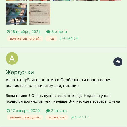
18 ноября, 2021
3 ответа
(и ещё 5 )
волнистый погугай
чех
Жердочки
Анна-х опубликовал тема в
Особенности содержания
волнистых: клетки, игрушки, питание
Всем привет! Очень нужна ваша помощь. Недавно у нас
появился волнистик чех, меньше 3-х месяцев возраст. Очень
озадачена выбором жердочек, оказалось это очень важно
17 января, 2020
2 ответа
для птиц. К моему огрчению выбор в зоомагазинах близок к
(и ещё 1 )
диаметр жердочек
волнистик
нулю(( Купила пока деревянные гладкие жердочки 1,2 см.
Прочитала, что жердочки...