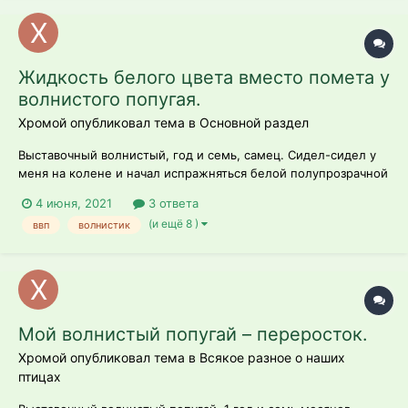
Жидкость белого цвета вместо помета у
волнистого попугая.
Хромой опубликовал тема в
Основной раздел
Выставочный волнистый, год и семь, самец. Сидел-сидел у
меня на колене и начал испражняться белой полупрозрачной
жидкостью. Несколько раз уже. Вчера был понос
4 июня, 2021
3 ответа
зеленоватый, дал рис с активированным углем, стул сразу же
(и ещё 8 )
ввп
волнистик
стал полностью здоровым, черным. Сегодня опять понос
был, я снова дал...
Мой волнистый попугай – переросток.
Хромой опубликовал тема в
Всякое разное о наших
птицах