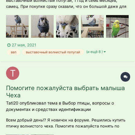
Выставочный волнистый попугай, 1 год и семь месяцев,
самец. При покупке сразу сказали, что он большой даже для
своей породы, продали дороже. Мальчик давно умеет
разговаривать, общительный, вроде активный и здоровый.
Правда, помет зеленый. Не жидкий, с белым пятном, но
зеленый. Читаю, что это тоже но...
27 мая, 2021
(и ещё 8 )
ввп
выставочный волнистый попугай
Помогите пожалуйста выбрать малыша
Чеха
Tati20 опубликовал тема в
Выбор птицы, вопросы о
документах и средствах идентификации
Всем добрый день!? Я новичок на форуме. Решились купить
птичку волнистого чеха. Помогите пожалуйста понять по
фото состояние птички и чех ли это? Выбираю не в своём