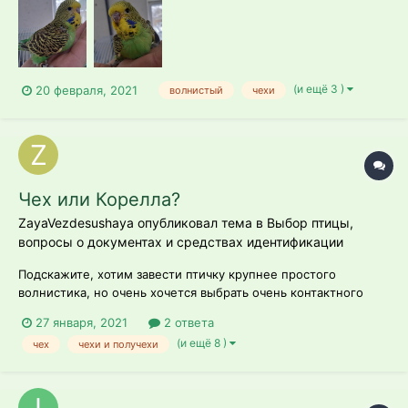
городе, поэтому заводчики отправляют фото. А совсем не
могу понять ? Всем благодарна за советы и помощь!...
(и ещё 3 )
20 февраля, 2021
волнистый
чехи
Чех или Корелла?
ZayaVezdesushaya опубликовал тема в
Выбор птицы,
вопросы о документах и средствах идентификации
Подскажите, хотим завести птичку крупнее простого
волнистика, но очень хочется выбрать очень контактного
питомца в будущем! Выбор стоит между Чехом и Кореллой!
27 января, 2021
2 ответа
Знаю, что играет роль и в воспитании и приручении, но все
(и ещё 8 )
чех
чехи и получехи
же кто-то более склонен может между этими двумя
прекрасными породами? Кто п...