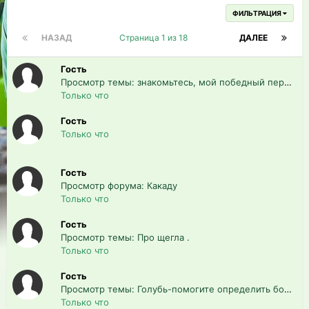
ФИЛЬТРАЦИЯ
НАЗАД
Страница 1 из 18
ДАЛЕЕ
Гость
Просмотр темы: знакомьтесь, мой победный перец!
Только что
Гость
Только что
Гость
Просмотр форума: Какаду
Только что
Гость
Просмотр темы: Про щегла .
Только что
Гость
Просмотр темы: Голубь-помогите определить болезнь
Только что