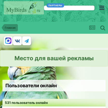
ПАРТНЕРЫ
Главная
Место для вашей рекламы
Пользователи онлайн
531 пользователь онлайн