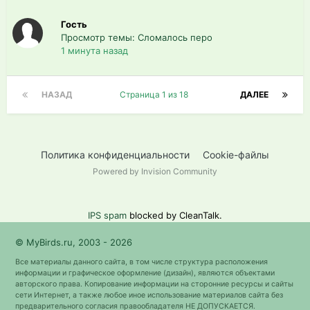
Гость
Просмотр темы: Сломалось перо
1 минута назад
НАЗАД
Страница 1 из 18
ДАЛЕЕ
Политика конфиденциальности
Cookie-файлы
Powered by Invision Community
IPS spam
blocked by CleanTalk.
© MyBirds.ru, 2003 - 2026
Все материалы данного сайта, в том числе структура расположения
информации и графическое оформление (дизайн), являются объектами
авторского права. Копирование информации на сторонние ресурсы и сайты
сети Интернет, а также любое иное использование материалов сайта без
предварительного согласия правообладателя НЕ ДОПУСКАЕТСЯ.