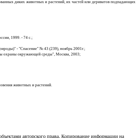
кованных диких животных и растений, их частей или дериватов подпадающих
ии, 1999. - 74 с.;
роды)" - "Спасение" № 43 (239), ноябрь 2001г.;
мы охраны окружающей среды", Москва, 2003;
новения животных и растений.
 объектами авторского права. Копирование информации на