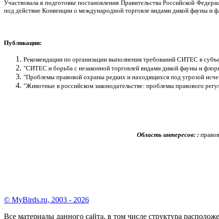
Участвовала в подготовке постановления Правительства Российской Федера
под действие Конвенции о международной торговле видами дикой фауны и фл
Публикации:
Рекомендации по организации выполнения требований СИТЕС в субъект
"СИТЕС и борьба с незаконной торговлей видами дикой фауны и флоры
"Проблемы правовой охраны редких и находящихся под угрозой исчезн
"Животные в российском законодательстве: проблемы правового рег
Область интересов: :
правов
© MyBirds.ru, 2003 - 2026
Все материалы данного сайта, в том числе структура располо