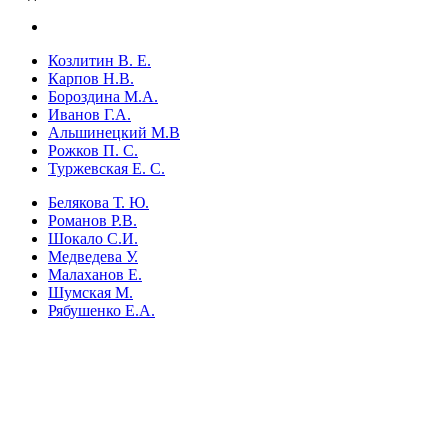
Козлитин В. Е.
Карпов Н.В.
Бороздина М.А.
Иванов Г.А.
Альшинецкий М.В
Рожков П. С.
Туржевская Е. C.
Белякова Т. Ю.
Романов Р.B.
Шокало С.И.
Медведева У.
Малаханов Е.
Шумская М.
Рябушенко Е.А.