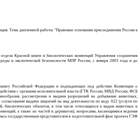
нция. Тема дипломной работы "Правовые основания присоединения России к
и отдела Красной книги и биологических конвенций Управления сохранения
среды и экологической безопасности МПР России, с января 2003 года и до
 книгу Российской Федерации и подпадающих под действие Конвенции о
действия с органами исполнительной власти (ГТК России, МВД России, ФСБ
знообразия, рассмотрения и выдачи разрешений на добывание животных,
огласования выдачи лицензий на вид деятельности по коду 022 (услуги по
ий, биологических объектов, в том числе относящихся к видам животных и
венций, а также их частей и дериватов); вопросами, касающимися ведения
лась государственным представителем в подготовительной фазе проекта ГЭФ