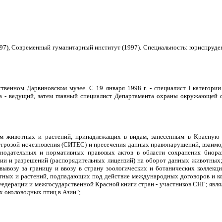
7), Современный гуманитарный институт (1997). Специальность: юриспруде
ственном Дарвиновском музее. С 19 января 1998 г. - специалист I категори
да - ведущий, затем главный специалист Департамента охраны окружающей 
том животных и растений, принадлежащих в видам, занесенным в Красную
грозой исчезновения (СИТЕС) и пресечения данных правонарушений, взаимо
онодательных и нормативных правовых актов в области сохранения биора
и и разрешений (распорядительных лицензий) на оборот данных животных; с
вывозу за границу и ввозу в страну зоологических и ботанических коллекц
тных и растений, подпадающих под действие международных договоров и кон
Федерации и межгосударственной Красной книги стран - участников СНГ; явля
 околоводных птиц в Азии";