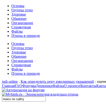
Основы
Группы птиц
Здоровье
Общение
Организации
Справочная
Файлы
Птицы в природе
Основы
Группы птиц
Здоровье
Общение
Организации
Справочная
Файлы
Птицы в природе
judi online
.
Как определить цену ювелирных украшений
- оцен
Главная
FAQ
Форумы
Дневники
Файлы
О проекте
Контакты
Карта