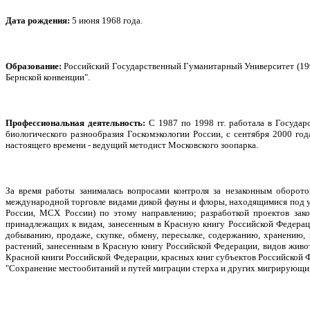
Дата рождения:
5 июня 1968 года.
Образование:
Российский Государственный Гуманитарный Университет (199
Бернской конвенции".
Профессиональная деятельность:
С 1987 по 1998 гг. работала в Государ
биологического разнообразия Госкомэкологии России, с сентября 2000 го
настоящего времени - ведущий методист Московского зоопарка.
За время работы занималась вопросами контроля за незаконным оборо
международной торговле видами дикой фауны и флоры, находящимися под у
России, МСХ России) по этому направлению; разработкой проектов зак
принадлежащих к видам, занесенным в Красную книгу Российской Федераци
добыванию, продаже, скупке, обмену, пересылке, содержанию, хранению, 
растений, занесенным в Красную книгу Российской Федерации, видов живо
Красной книги Российской Федерации, красных книг субъектов Российской 
"Сохранение местообитаний и путей миграции стерха и других мигрирующих