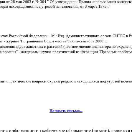
ции от 28 мая 2003 г. № 304 " Об утверждении Правил использования конфис
оры находящимися под угрозой исчезновения, от 3 марта 1973г."
ах Российской Федерации. - М.: Изд. Административного органа СИТЕС в Росс
" - журнал "Пограничник Содружества", июль-сентябрь 2000г.;
овения видов животных и растений (частное мнение инспектора по охране при
улирования" - материалы научно-практической конференции "Правовые пробле
ые и практические вопросы охраны редких и находящихся под угрозой исчез
Написать письмо...
жения информации и графическое оформление (дизайн), являются