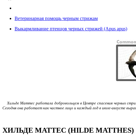
Ветеринарная помощь черным стрижам
Выкармливание птенцов черных стрижей (Apus apus)
Хильде Маттес работала добровольцем в Центре спасения черных стриж
Сегодня она работает как частное лицо и каждый год в июле-августе выра
ХИЛЬДЕ МАТТЕС (HILDE MATTHES)