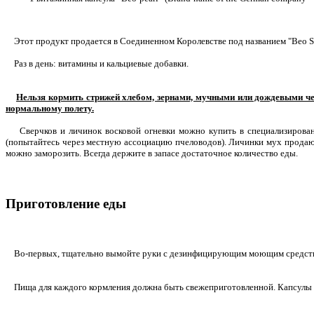
Этот продукт продается в Соединенном Королевстве под названием "Beo Spec
Раз в день: витамины и кальциевые добавки.
Нельзя кормить стрижей хлебом, зернами, мучными или дождевыми че
нормальному полету.
Сверчков и личинок восковой огневки можно купить в специализированны
(попытайтесь через местную ассоциацию пчеловодов). Личинки мух продаю
можно заморозить. Всегда держите в запасе достаточное количество еды.
Приготовление еды
Во-первых, тщательно вымойте руки с дезинфицирующим моющим средст
Пища для каждого кормления должна быть свежеприготовленной. Капсулы Be