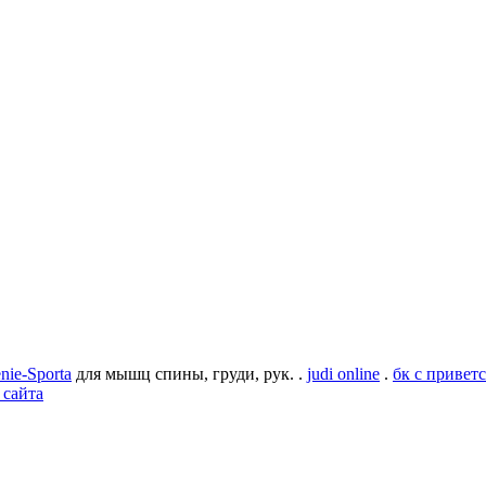
nie-Sporta
для мышц спины, груди, рук. .
judi online
.
бк с привет
 сайта