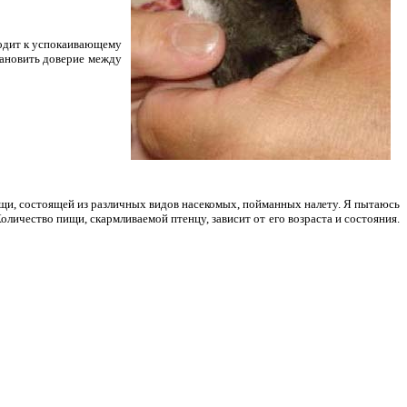
водит к успокаивающему
тановить доверие между
щи, состоящей из различных видов насекомых, пойманных налету. Я пытаюсь
ичество пищи, скармливаемой птенцу, зависит от его возраста и состояния.