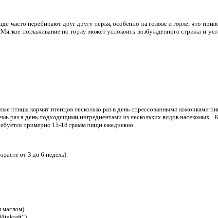
е часто перебирают друг другу перья, особенно на голове и горле, что при
 Мягкое поглаживание по горлу может успокоить возбужденного стрижа и ус
ые птицы кормят птенцов несколько раз в день спрессованными комочками пи
мь раз в день подходящими ингредиентами из нескольких видов насекомых. Кол
требуется примерно 15-18 грамм пищи ежедневно.
расте от 3 до 6 недель):
 маслом)
takraft”).