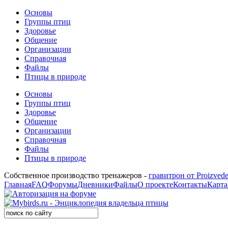
Основы
Группы птиц
Здоровье
Общение
Организации
Справочная
Файлы
Птицы в природе
Основы
Группы птиц
Здоровье
Общение
Организации
Справочная
Файлы
Птицы в природе
Собственное производство тренажеров -
гравитрон от Proizvede
Главная
FAQ
Форумы
Дневники
Файлы
О проекте
Контакты
Карта