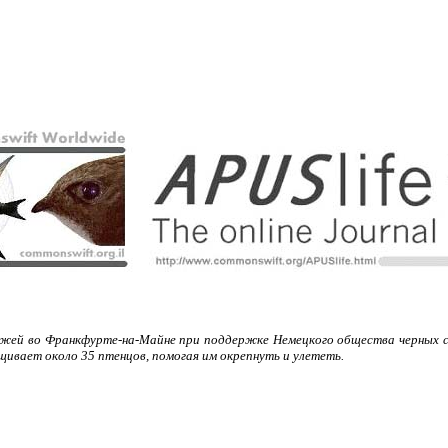
ей во Франкфурте-на-Майне при поддержке Немецкого общества черных стр
щивает около 35 птенцов, помогая им окрепнуть и улететь.