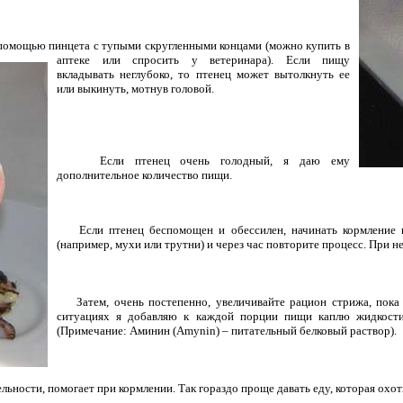
с помощью пинцета с тупыми
скругленными концами (можно купить в
аптеке или спросить у ветеринара). Если пищу
вкладывать неглубоко, то птенец может вытолкнуть ее
или выкинуть, мотнув головой.
Если птенец очень голодный, я даю ему
дополнительное количество пищи.
Если птенец беспомощен и обессилен, начинать кормление н
(например, мухи или трутни) и через час повторите процесс. При 
Затем, очень постепенно, увеличивайте рацион стрижа, пока
ситуациях я добавляю к каждой порции пищи каплю жидкости
(Примечание: Аминин (Amynin) – питательный белковый раствор).
ельности, помогает при кормлении. Так гораздо проще давать еду, которая охо