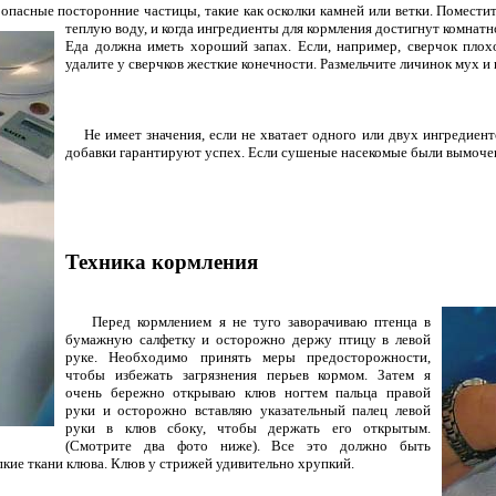
пасные посторонние частицы, такие как осколки камней или ветки. Помест
теплую воду, и когда ингредиенты для кормления достигнут комнатн
Еда должна иметь хороший запах. Если, например, сверчок плох
удалите у сверчков жесткие конечности. Размельчите личинок мух и
Не имеет значения, если не хватает одного или двух ингредиент
добавки гарантируют успех. Если сушеные насекомые были вымочен
Техника кормления
Перед кормлением я не туго заворачиваю птенца в
бумажную салфетку и осторожно держу птицу в левой
руке. Необходимо принять меры предосторожности,
чтобы избежать загрязнения перьев кормом. Затем я
очень бережно открываю клюв ногтем пальца правой
руки и осторожно вставляю указательный палец левой
руки в клюв сбоку, чтобы держать его открытым.
(Смотрите два фото ниже). Все это должно быть
пкие ткани клюва. Клюв у стрижей удивительно хрупкий.