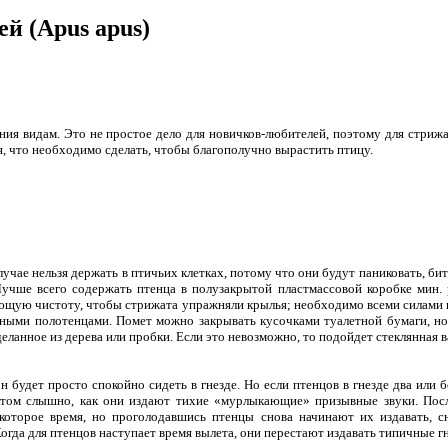
й (Apus apus)
идам. Это не простое дело для новичков-любителей, поэтому для стрижа бу
, что необходимо сделать, чтобы благополучно вырастить птицу.
лучае нельзя держать в птичьих клетках, потому что они будут паниковать, 
Лучше всего содержать птенца в полузакрытой пластмассовой коробке мин.
щую чистоту, чтобы стрижата упражняли крылья; необходимо всеми силами из
ми полотенцами. Помет можно закрывать кусочками туалетной бумаги, но 
деланное из дерева или пробки. Если это невозможно, то подойдет стеклянная 
будет просто спокойно сидеть в гнезде. Но если птенцов в гнезде два или
б
том слышно, как они издают тихие «мурлыкающие» призывные звуки. Посл
которое время, но проголодавшись птенцы снова начинают их издавать, сн
огда для птенцов наступает время вылета, они перестают издавать типичные г