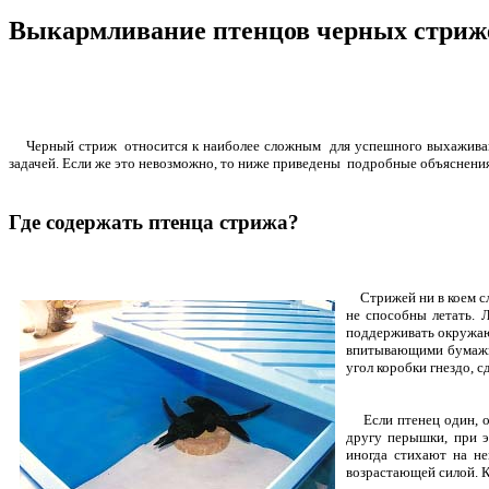
Выкармливание птенцов черных стриже
Черный стриж относится к наиболее сложным для успешного выхаживания в
задачей. Если же это невозможно, то ниже приведены подробные объяснения
Где содержать птенца стрижа?
Стрижей ни в коем с
не способны летать. 
поддерживать окружаю
впитывающими бумажны
угол коробки гнездо, с
Если птенец один, он 
другу перышки, при э
иногда стихают на не
возрастающей силой. К