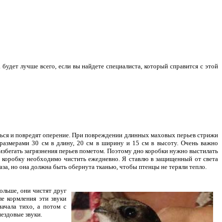
дет лучше всего, если вы найдете специалиста, который справится с этой
биться и повредят оперение. При повреждении длинных маховых перьев стрижи
 размерами 30 см в длину, 20 см в ширину и 15 см в высоту. Очень важно
бегать загрязнения перьев пометом. Поэтому дно коробки нужно выстилать
коробку необходимо чистить ежедневно. Я ставлю в защищенный от света
ваза, но она должна быть обернута тканью, чтобы птенцы не теряли тепло.
ольше, они чистят друг
е кормления эти звуки
ачала тихо, а потом с
нездовые звуки.