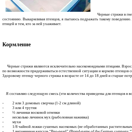
Черные стрижи в гнезд
состоянию. Выкармливая птенцов, я пытаюсь подражать такому поведению.
птицей и тем, кто за ней ухаживает.
Кормление
Черные стрижи являются исключительно насекомоядными птицами. Взросл
по возможности придерживаться естественной ситуации и кормлю птенцов се
Здоровому птенцу черного стрижа в возрасте от 14 до 18 дней и старше по
Я составляю следующую смесь (эти количества приведены для птенцов в воз
- 2 или 3 домовых сверчка (1-2 см длиной)
- 3 или 4 трутня
- ½ личинки восковой огневки
- несколько личинок мух (рыболовная наживка)
- мухи
- 1/8 чайной ложки сушеных насекомых (не обработанных растительным
- 1 витаминная капсула “Beo-pearl” (Brand-name of the German company “Vi