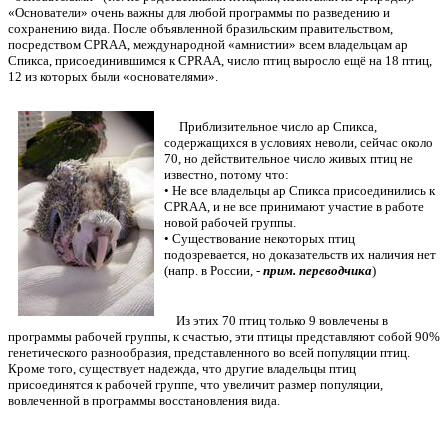
«Основатели» очень важны для любой программы по разведению и
сохранению вида. После объявленной бразильским правительством,
посредством CPRAA, международной «амнистии» всем владельцам ар
Спикса, присоединившимся к CPRAA, число птиц выросло ещё на 18 птиц,
12 из которых были «основателями».
Приблизительное число ар Спикса,
содержащихся в условиях неволи, сейчас около
70, но действительное число живых птиц не
известно, потому что:
• Не все владельцы ар Спикса присоединились к
CPRAA, и не все принимают участие в работе
новой рабочей группы.
• Существование некоторых птиц
подозревается, но доказательств их наличия нет
(напр. в России, -
прим. переводчика
)
Из этих 70 птиц только 9 вовлечены в
программы рабочей группы, к счастью, эти птицы представляют собой 90%
генетического разнообразия, представленного во всей популяции птиц.
Кроме того, существует надежда, что другие владельцы птиц
присоединятся к рабочей группе, что увеличит размер популяции,
вовлеченной в программы восстановления вида.