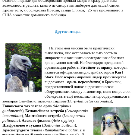
счастью, первые два обследования прошли гладко и сразу дали нам
возможность решить, какого из самцов мы выберем для нашей самки.
Кроме того, я обследовал Пресли, самца Спикса, 25 лет прожившего в
США в качестве домашнего любимца.
Другие птицы.
На этом моя миссия была практически
выполнена, мне оставалось только сесть за
микроскоп и закончить исследования образцов
крови, мною взятой. Но благодаря прекрасной
организации работы
Strattner company
, которая
является официальным дистрибьютором
Karl
Storz Endoscopes
(мировой лидер производства
эндоскопов -
прим. переводчика
) в Бразилии,
предоставившей новое эндоскопическое
оборудование, камеру и монитор, меня попросили
обследовать ещё несколько птиц, содержащихся в
зоопарке Сан-Пауло, включая
гарпий
(
Harpyhaliaetus
coronatus
),
Гвианского хохлатого орла
(Morphnus
guaianensis
),
Белошейного ястреба
(
Leucopternis
lacernulata
),
Мантийного ястреба
(
Leucopternis
polionota
),
Адского филина
(
Asio stygius
),
Шафранового тукана
(
Baillonius bailloni
),
Красногрудого тукана
(
Ramphastos dicolurus
) и
тукана Ариели
(Ramphastos vitellinus ariel
). Я