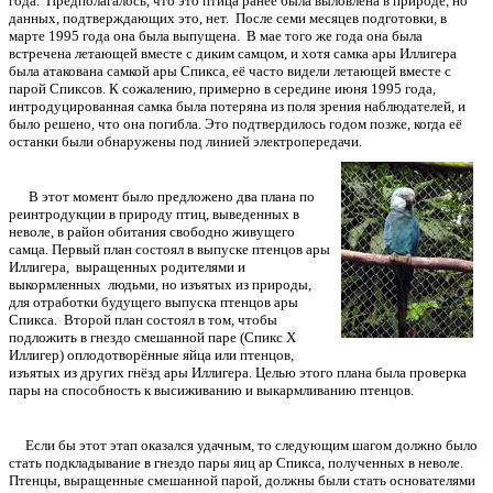
года. Предполагалось, что это птица ранее была выловлена в природе, но
данных, подтверждающих это, нет. После семи месяцев подготовки, в
марте 1995 года она была выпущена. В мае того же года она была
встречена летающей вместе с диким самцом, и хотя самка ары Иллигера
была атакована самкой ары Спикса, её часто видели летающей вместе с
парой Спиксов. К сожалению, примерно в середине июня 1995 года,
интродуцированная самка была потеряна из поля зрения наблюдателей, и
было решено, что она погибла. Это подтвердилось годом позже, когда её
останки были обнаружены под линией электропередачи.
В этот момент было предложено два плана по
реинтродукции в природу птиц, выведенных в
неволе, в район обитания свободно живущего
самца. Первый план состоял в выпуске птенцов ары
Иллигера, выращенных родителями и
выкормленных людьми, но изъятых из природы,
для отработки будущего выпуска птенцов ары
Спикса. Второй план состоял в том, чтобы
подложить в гнездо смешанной паре (Спикс Х
Иллигер) оплодотворённые яйца или птенцов,
изъятых из других гнёзд ары Иллигера. Целью этого плана была проверка
пары на способность к высиживанию и выкармливанию птенцов.
Если бы этот этап оказался удачным, то следующим шагом должно было
стать подкладывание в гнездо пары яиц ар Спикса, полученных в неволе.
Птенцы, выращенные смешанной парой, должны были стать основателями