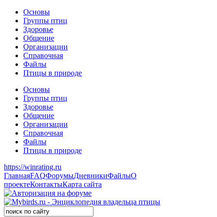
Основы
Группы птиц
Здоровье
Общение
Организации
Справочная
Файлы
Птицы в природе
Основы
Группы птиц
Здоровье
Общение
Организации
Справочная
Файлы
Птицы в природе
https://winrating.ru
Главная
FAQ
Форумы
Дневники
Файлы
О
проекте
Контакты
Карта сайта