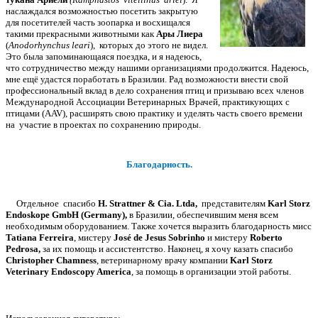
наслаждался возможностью посетить закрытую
для посетителей часть зоопарка и восхищался
такими прекрасными животными как
Ары Лиера
(
Anodorhynchus leari
), которых до этого не видел.
Это была запоминающаяся поездка, и я надеюсь,
что сотрудничество между нашими организациями продолжится. Надеюсь,
мне ещё удастся поработать в Бразилии. Рад возможности внести свой
профессиональный вклад в дело сохранения птиц и призываю всех членов
Международной Ассоциации Ветеринарных Врачей, практикующих с
птицами (AAV), расширять свою практику и уделять часть своего времени
на участие в проектах по сохранению природы.
Благодарность.
Отдельное спасибо
Н. Strattner & Cia. Ltda,
представителям
Karl Storz
Endoskope GmbH (Germany),
в Бразилии, обеспечившим меня всем
необходимым оборудованием. Также хочется выразить благодарность мисс
Tatiana Ferreira
, мистеру
José de Jesus Sobrinho
и мистеру
Roberto
Pedrosa,
за их помощь и ассистентство. Наконец, я хочу казать спасибо
Christopher Chamness
, ветеринарному врачу компании
Karl Storz
Veterinary Endoscopy America
, за помощь в организации этой работы.