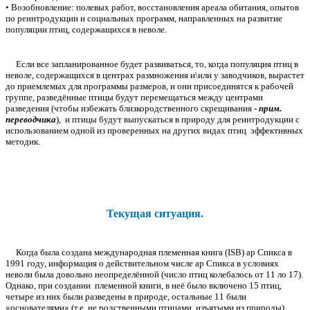
• Возобновление: полевых работ, восстановления ареала обитания, опытов
по реинтродукции и социальных программ, направленных на развитие
популяции птиц, содержащихся в неволе.
Если все запланированное будет развиваться, то, когда популяция птиц в
неволе, содержащихся в центрах размножения и\или у заводчиков, вырастет
до приемлемых для программы размеров, и они присоединятся к рабочей
группе, разведённые птицы будут перемещаться между центрами
разведения (чтобы избежать близкородственного скрещивания -
прим.
переводчика
), и птицы будут выпускаться в природу для реинтродукции с
использованием одной из проверенных на других видах птиц эффективных
методик.
Текущая ситуация.
Когда была создана международная племенная книга (ISB) ар Спикса в
1991 году, информация о действительном числе ар Спикса в условиях
неволи была довольно неопределённой (число птиц колебалось от 11 ло 17).
Однако, при создании племенной книги, в неё было включено 15 птиц,
четыре из них были разведены в природе, остальные 11 были
«основателями» (т.е. не родственными птицами, изъятыми из природы).