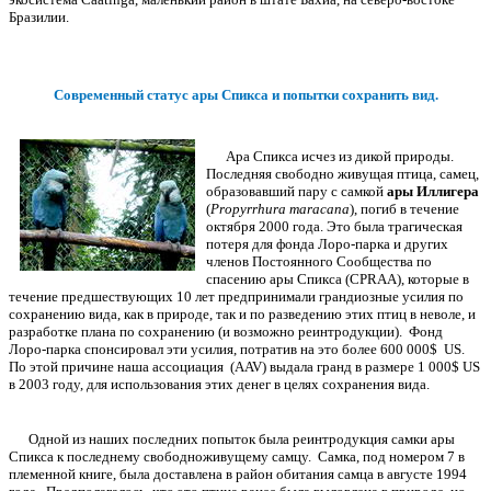
Бразилии.
Современный статус ары Спикса и попытки сохранить вид.
Ара Спикса исчез из дикой природы.
Последняя свободно живущая птица, самец,
образовавший пару с самкой
ары Иллигера
(
Propyrrhura maracana
), погиб в течение
октября 2000 года. Это была трагическая
потеря для фонда Лоро-парка и других
членов Постоянного Сообщества по
спасению ары Спикса (CPRAA), которые в
течение предшествующих 10 лет предпринимали грандиозные усилия по
сохранению вида, как в природе, так и по разведению этих птиц в неволе, и
разработке плана по сохранению (и возможно реинтродукции). Фонд
Лоро-парка спонсировал эти усилия, потратив на это более 600 000$ US.
По этой причине наша ассоциация (AAV) выдала гранд в размере 1 000$ US
в 2003 году, для использования этих денег в целях сохранения вида.
Одной из наших последних попыток была реинтродукция самки ары
Спикса к последнему свободноживущему самцу. Самка, под номером 7 в
племенной книге, была доставлена в район обитания самца в августе 1994