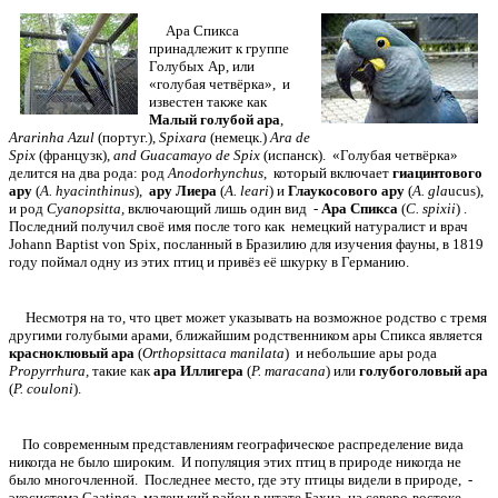
Ара Спикса
принадлежит к группе
Голубых Ар, или
«голубая четвёрка», и
известен также как
Малый голубой ара
,
Ararinha Azul
(португ.),
Spixara
(немецк.)
Ara de
Spix
(французк),
and Guacamayo de Spix
(испанск). «Голубая четвёрка»
делится на два рода: род
Anodorhynchus
, который включает
гиацинтового
ару
(
A. hyacinthinus
),
ару Лиера
(
A. leari
) и
Глаукосового ару
(
A. gla
ucus),
и род
Cyanopsitta,
включающий лишь один вид -
Ара Спикса
(
C. spixii
) .
Последний получил своё имя после того как немецкий натуралист и врач
Johann Baptist von Spix, посланный в Бразилию для изучения фауны, в 1819
году поймал одну из этих птиц и привёз её шкурку в Германию.
Несмотря на то, что цвет может указывать на возможное родство с тремя
другими голубыми арами, ближайшим родственником ары Спикса является
красноклювый ара
(
Orthopsittaca manilata
) и небольшие ары рода
Propyrrhura,
такие как
ара Иллигера
(
P. maracana
) или
голубоголовый ара
(
P. couloni
).
По современным представлениям географическое распределение вида
никогда не было широким. И популяция этих птиц в природе никогда не
было многочленной. Последнее место, где эту птицы видели в природе, -
экосистема Caatinga, маленький район в штате Бахиа, на северо-востоке