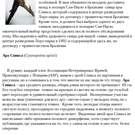
особенной. В мои обязанности входило доставить
назад в зоопарк Сан-Пауло в Бразилии самца ары
Спикса, который содержался в центре разведения
Лоро-парка, по договору с правительством Бразилии.
Кроме того, я должен был выбрать одного из двух
самцов, находящихся в зоопарке Сан-Пауло,
окончательный выбор предстояло сделать после полного обследования
птиц. Мы надеялись найти здорового самца для нашей самки, выведенной в
центре разведения Лоро-парка в 1992 и содержащейся здесь же, по
договору с правительством Бразилии.
Ара Спикса
(
Cyanopsitta spixii
)
Я думаю, каждый член Ассоциации Ветеринарных Врачей,
Практикующих с Птицами (
AAV
), знаком с арой Спикса по картинкам и
рисункам, но я сомневаюсь в том, что многие из нас видели эту птицу.
Ара
Спикса
- ара среднего размера, общая длина которого не превышает 60 см.
Его голубое оперение темнее на крыльях и светлее на голове, где голубой
цвет переходит в удивительный серебряно-серый. Неоперённые участки
кожи на лице (типичные для всех ар) - светло-серые у молодых птиц, но с
возрастом они становятся темнее. Кроме того, молодые птицы имеют
светлую полосу, проходящую по середине надклювья, к моменту полового
созревания это полоса полностью исчезает. Виденные мной ары Спикса не
имели каких-либо признаков полового диморфизма, хотя существует
публикации, где указывается на то, что у самок на голове и шее есть белое
оперение.