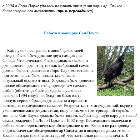
в 2004 в Лоро Парке удалось получить птенца от пары ар Спикса и
благополучно его вырастить. (
прим. переводчика
)
Работа в зоопарке Сан-Пауло.
Как я уже писал ранее, главной целью моей
поездки было обследование двух самцов ары
Спикса. Что, очевидно, было одинаково важно и
для проекта и для птиц, так как выбранный самец
должен был отправиться в Лоро-Парк, естественно,
при этом нельзя было полагаться лишь на
визуальный осмотр птицы. Я должен был провести
полное обследование птиц, прежде чем сделать
выбор (обе птицы были рождены в условиях
неволи в 1994 году), необходимо было взять
полную серию образцов для анализа и провести
некоторые исследования на месте. Результаты этих исследований, вкупе с
уже имеющимися результатами, полученными от ветеринарной службы
зоопарка Сан-Пауло, должны были помочь выбрать лучшую пару для нашей
самки, рожденной в Лоро-Парке в в 1992 году. Исследования включали в
себя полное эндоскопическое обследование птиц. Ранее я не раз проводил
эндоскопические обследования ар Спикса, но я никогда не делал этого в
Бразилии и для таких важных целей, что заставляло меня нервничать. К