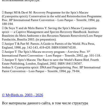
Использованная литература:
 Bampi MI & Da-ré M: Recovery Programme for the Spix’s Macaw
(Cyanopsitta spixii). Conservation in the wild and Reintroduction Programme.
Proc. IIIº International Parrot Convention – Loro Parque – Tenerife, 1994, pp.
188-194.
 De Soye Y and de Melo Barros Y: Saving the Spix’s Macaw Cyanopsitta
spixii — a Captive Management and Species Recovery Handbook. Instituto
Brasileiro do Meio Ambiente e dos Recursos Naturais Renováveis/Loro Parque
Fundación, Brasilia 2003. (in preparation).
 Juniper T & Parr M: Parrots. A Guide to Parrots of the World. Pica Press,
England, 1998, pp. 142-143, 419-420. ISBN 0300074530.
 Juniper T: The Spix’s Macaw recovery program – A review. Proc. Vº
International Parrot Convention – Loro Parque – Tenerife, 2002, pp. 101-118.
 Juniper T: Spix’s Macaw. The Race to save the World’s Rarest Bird. Fourth
Estate Publishing, London, England, 2002. ISBN 1841156507.
Joshua S: Cyanopsitta spixii: DNA and Fingerprinting. Proc. IIIº International
Parrot Convention – Loro Parque – Tenerife, 1994, pp. 79-84.
© MyBirds.ru, 2003 - 2026
Все материалы данного сайта, в том числе структура