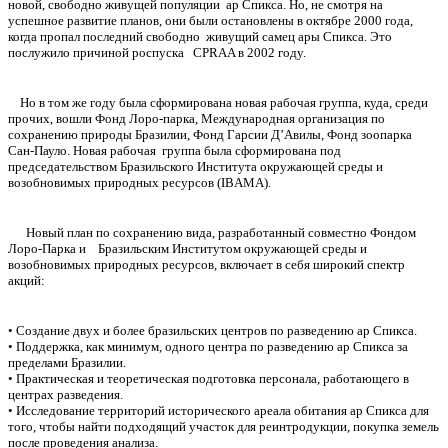
новой, свободно живущей популяции ар Спикса. Но, не смотря на
успешное развитие планов, они были остановлены в октябре 2000 года,
когда пропал последний свободно живущий самец ары Спикса. Это
послужило причиной роспуска CPRAA в 2002 году.
Но в том же году была сформирована новая рабочая группа, куда, среди
прочих, вошли Фонд Лоро-парка, Международная организация по
сохранению природы Бразилии, Фонд Гарсии Д’Авилы, Фонд зоопарка
Сан-Пауло. Новая рабочая группа была сформирована под
председательством Бразильского Института окружающей среды и
возобновимых природных ресурсов (IBAMA).
Новый план по сохранению вида, разработанный совместно Фондом
Лоро-Парка и Бразильским Институтом окружающей среды и
возобновимых природных ресурсов, включает в себя широкий спектр
акций:
• Создание двух и более бразильских центров по разведению ар Спикса.
• Поддержка, как минимум, одного центра по разведению ар Спикса за
пределами Бразилии.
• Практическая и теоретическая подготовка персонала, работающего в
центрах разведения.
• Исследование территорий исторического ареала обитания ар Спикса для
того, чтобы найти подходящий участок для реинтродукции, покупка земель
после проведения анализа.