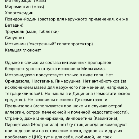
Метилурацил (мазь)
Мирамистин (мазь)
Хлоргексидин
Повидон-йодин (раствор для наружного применения, он же
Бетадин)
Траумель (мазь, таблетки)
Синупрет
Метионин ("экстренный" гепатопротектор)
Кальция глюконат
Однако в списке из состава витаминных препаратов
безрецептурного отпуска исключена Мильгамма.
Метронидазол присутствует только в виде геля. Нет
Орнидазола, Нистатина, Пимафуцина. Нет антибиотиков (за
исключением мазей для наружного применения, например,
тетрациклиновой). Не нашла я и Дицинона (гемостатическое
средство). Не включены в список Дексаметазон и
Преднизолон (используются при шоке и в случаях острой
аллергии, острой печеночной и почечной недостаточности).
Странно, даже Циннаризина, Винпоцетина (Кавинтона),
Пирацетама (Ноотропила) нет! (у птиц иногда рекомендуют
при подозрении на сотрясение мозга, судорогах и других
проблемах с ЦНС; тут и для себя, любимой, не грех