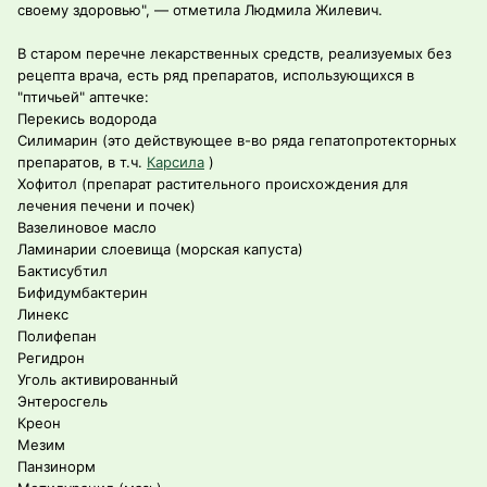
своему здоровью", — отметила Людмила Жилевич.
В старом перечне лекарственных средств, реализуемых без
рецепта врача, есть ряд препаратов, использующихся в
"птичьей" аптечке:
Перекись водорода
Силимарин (это действующее в-во ряда гепатопротекторных
препаратов, в т.ч.
Карсила
)
Хофитол (препарат растительного происхождения для
лечения печени и почек)
Вазелиновое масло
Ламинарии слоевища (морская капуста)
Бактисубтил
Бифидумбактерин
Линекс
Полифепан
Регидрон
Уголь активированный
Энтеросгель
Креон
Мезим
Панзинорм