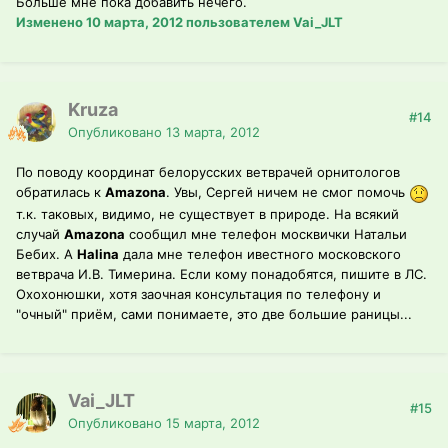
Больше мне пока добавить нечего.
Изменено
10 марта, 2012
пользователем Vai_JLT
Kruza
#14
Опубликовано
13 марта, 2012
По поводу координат белорусскиx ветврачей орнитологов
обратилась к
Amazona
. Увы, Сергей ничем не смог помочь
т.к. таковыx, видимо, не существует в природе. На всякий
случай
Amazona
сообщил мне телефон москвички Натальи
Бебих. А
Halina
дала мне телефон ивестного московского
ветврача И.В. Тимерина. Если кому понадобятся, пишите в ЛС.
Оxoxoнюшки, xотя заочная консультация по телефону и
"очный" приём, сами понимаете, это две большие раницы...
Vai_JLT
#15
Опубликовано
15 марта, 2012