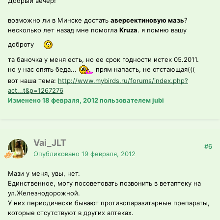
Добрый вечер!
возможно ли в Минске достать
аверсектиновую мазь
?
несколько лет назад мне помогла
Kruza
. я помню вашу
доброту
та баночка у меня есть, но ее срок годности истек 05.2011.
но у нас опять беда...
прям напасть, не отстающая(((
вот наша тема:
http://www.mybirds.ru/forums/index.php?
act...t&p=1267276
Изменено
18 февраля, 2012
пользователем jubi
Vai_JLT
#6
Опубликовано
19 февраля, 2012
Мази у меня, увы, нет.
Единственное, могу посоветовать позвонить в ветаптеку на
ул.Железнодорожной.
У них периодически бывают противопаразитарные препараты,
которые отсутствуют в других аптеках.