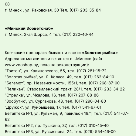
68
г. Минск , ул. Раковская, 30 Тел. (017) 203-35-84
«Минский Зооветснаб»
г. Минск, 2-ая Щорса, 4 Тел: (017) 220-46-44
Кое-какие препараты бывают и в сети
«Золотая рыбка»
Адреса их магазинов и ветаптек в г.Минске (сайт
www.zooshop.by, пока на реконструкции):
”Тритон”, ул. Калиновского, 55, тел. (017) 281-15-72
"Золотая рыбка”, ул. Я. Коласа, 49, тел. (017) 262-84-10
”Бегемот”, пр. Независимости, 155/1, тел. (017) 268-87-00
”Пеликан”, Старовиленский тракт, 28/1, тел. (017) 233-34-22
”Стрелка”, ул. Чкалова, 16, тел. (017) 207-88-86
”Зообутик”, ул. Сурганова, 48, тел. (017) 290-04-80
”Дружок”, ул. Куйбышева, 17, тел. (017) 541-67-61
Ветаптека №1, ул. Кульман, 9, павильон 18/1, тел. (017) 541-67-
62
Ветаптека №2, пр. Пушкина, 37, тел. (017) 310-45-40
Ветаптека №3, ул. Руссиянова, 24, тел. (029) 554-46-00