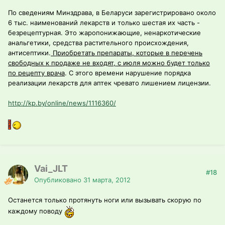
По сведениям Минздрава, в Беларуси зарегистрировано около
6 тыс. наименований лекарств и только шестая их часть -
безрецептурная. Это жаропонижающие, ненаркотические
анальгетики, средства растительного происхождения,
антисептики.
Приобретать препараты, которые в перечень
свободных к продаже не входят, с июля можно будет только
по рецепту врача
. С этого времени нарушение порядка
реализации лекарств для аптек чревато лишением лицензии.
http://kp.by/online/news/1116360/
Vai_JLT
#18
Опубликовано
31 марта, 2012
Останется только протянуть ноги или вызывать скорую по
каждому поводу