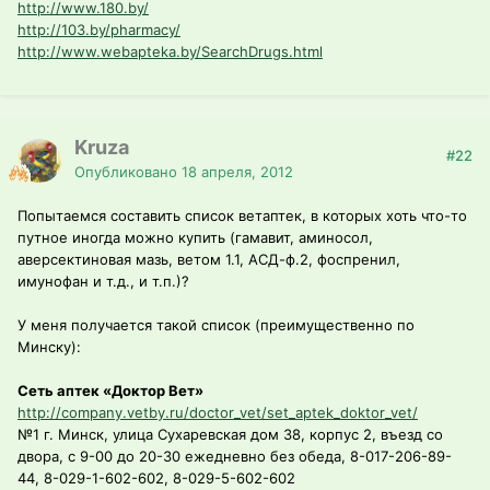
http://www.180.by/
http://103.by/pharmacy/
http://www.webapteka.by/SearchDrugs.html
Kruza
#22
Опубликовано
18 апреля, 2012
Попытаемся составить список ветаптек, в которых хоть что-то
путное иногда можно купить (гамавит, аминосол,
аверсектиновая мазь, ветом 1.1, АСД-ф.2, фоспренил,
имунофан и т.д., и т.п.)?
У меня получается такой список (преимущественно по
Минску):
Сеть аптек «Доктор Вет»
http://company.vetby.ru/doctor_vet/set_aptek_doktor_vet/
№1 г. Минск, улица Сухаревская дом 38, корпус 2, въезд со
двора, с 9-00 до 20-30 ежедневно без обеда, 8-017-206-89-
44, 8-029-1-602-602, 8-029-5-602-602