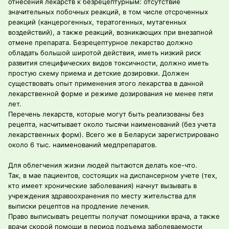
отнесения лекарств к безрецептурным: отсутствие
значительных побочных реакций, в том числе отсроченных
реакций (канцерогенных, тератогенных, мутагенных
воздействий), а также реакций, возникающих при внезапной
отмене препарата. Безрецептурное лекарство должно
обладать большой широтой действия, иметь низкий риск
развития специфических видов токсичности, должно иметь
простую схему приема и детские дозировки. Должен
существовать опыт применения этого лекарства в данной
лекарственной форме и режиме дозирования не менее пяти
лет.
Перечень лекарств, которые могут быть реализованы без
рецепта, насчитывает около тысячи наименований (без учета
лекарственных форм). Всего же в Беларуси зарегистрировано
около 6 тыс. наименований медпрепаратов.
Для облегчения жизни людей пытаются делать кое-что.
Так, в мае пациентов, состоящих на диспансерном учете (тех,
кто имеет хронические заболевания) начнут вызывать в
учреждения здравоохранения по месту жительства для
выписки рецептов на продление лечения.
Право выписывать рецепты получат помощники врача, а также
врачи скорой помощи в период подъема заболеваемости