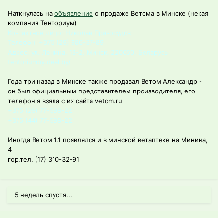
Наткнулась на
объявление
о продаже Ветома в Минске (некая
компания Тенториум)
Контактное лицо: Николай Правосудов
Телефон: +375 (29) 986-37-89
Адрес: ул. Ленина, 13-2, Минск, 220050, Беларусь
tentoriumby.deal.by/
Года три назад в Минске также продавал Ветом Александр -
он был официальным представителем производителя, его
телефон я взяла с их сайта vetom.ru
+375 (29) 77-598-22
+375 (44) 77-598-22
Иногда Ветом 1.1 появлялся и в минской ветаптеке на Минина,
4
гор.тел. (17) 310-32-91
5 недель спустя...