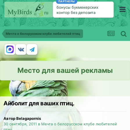
ПАРТНЕРЫ
бонусы букмекерских
контор без депозита
Мечта о белорусском клубе любителей птиц
Место для вашей рекламы
Айболит для ваших птиц.
Автор Belagapornis
30 сентября, 2011
в
Мечта о белорусском клубе любителей
птиц