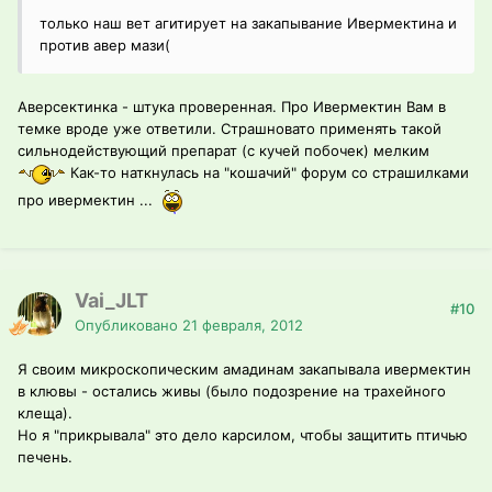
только наш вет агитирует на закапывание Ивермектина и
против авер мази(
Аверсектинка - штука проверенная. Про Ивермектин Вам в
темке вроде уже ответили. Страшновато применять такой
сильнодействующий препарат (с кучей побочек) мелким
Как-то наткнулась на "кошачий" форум со страшилками
про ивермектин ...
Vai_JLT
#10
Опубликовано
21 февраля, 2012
Я своим микроскопическим амадинам закапывала ивермектин
в клювы - остались живы (было подозрение на трахейного
клеща).
Но я "прикрывала" это дело карсилом, чтобы защитить птичью
печень.