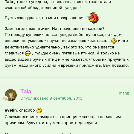
Tala
, только увидела, что оказывается вы тоже стали
счастливой обладательницей гульдов !
Пусть запоздалые, но мои поздравления
.
Замечательные птички. На гнездо еще не сажали?
По поводу купалки- не все гульды любят купаться, но чудо-
япошки, не умеешь - научат, не захочешь - заставят...
и что
действительно удивительно , так это то, что она дается
гладиться
, гульды очень пугливые птички. Я только на
видео видела ручных птиц и мне кажется, чтобы их приучить к
рукам, надо много усилий и времени приложить. Вам повезло.
Tala
#1199
Опубликовано
9 сентября, 2013
evelin
, спасибо
.
С размножением амадин я в принципе завязала по многим
причинам. Будут жить у меня просто для души.