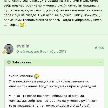
Мне как-то везло находить общий язык с этими малявками:
зебр под настроение ел у меня с рук (я как-то выкладывала
тут, в темке, видео этого действа), японка позволяла кормить
себя с рук на гнезде. Ну и особый, видимо, шик у моих птиц -
временами трепать меня за волосы, когда я убираюсь у них в
вольерке
.
evelin
#1200
Опубликовано
9 сентября, 2013
Tala сказал:
evelin
, спасибо
.
С размножением амадин я в принципе завязала по
многим причинам. Будут жить у меня просто для души.
Мне как-то везло находить общий язык с этими
малявками: зебр под настроение ел у меня с рук (я как-
то выкладывала тут, в темке, видео этого действа),