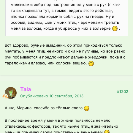
малявками: зебр под настроение ел у меня с рук (я как-
то выкладывала тут, в темке, видего этого действа),
японка позволяла кормить себя с рук на гнезде. Ну и
особый, видимо, шик у моих птиц - временами трепать
меня за волосы, когда я убираюсь у них в вольерке
.
Вот здорово, ручные амадинки, об этом приходиться только
мечтать, у меня птиц немного и они не пугливы, но всё равно
рук побаиваются и предпочитают дальние жердочки, пока я с
тарелочками влезаю, или колоски вешаю.
Tala
#1202
Опубликовано
10 сентября, 2013
Анна, Марина, спасибо за тёплые слова
.
В последнее время у меня в жизни появилось немало
отвлекающих факторов, так что нынче птиц я значительно
меньше донимаю своим пристальным вниманием
.