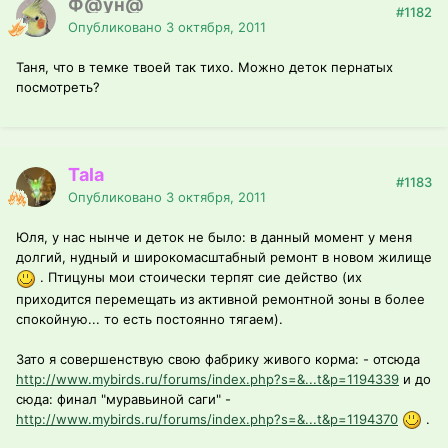
Ф@ун@
#1182
Опубликовано
3 октября, 2011
Таня, что в темке твоей так тихо. Можно деток пернатых
посмотреть?
Tala
#1183
Опубликовано
3 октября, 2011
Юля, у нас нынче и деток не было: в данный момент у меня
долгий, нудный и широкомасштабный ремонт в новом жилище
. Птицуны мои стоически терпят сие действо (их
приходится перемещать из активной ремонтной зоны в более
спокойную... то есть постоянно тягаем).
Зато я совершенствую свою фабрику живого корма: - отсюда
http://www.mybirds.ru/forums/index.php?s=&...t&p=1194339
и до
сюда: финал "муравьиной саги" -
http://www.mybirds.ru/forums/index.php?s=&...t&p=1194370
.