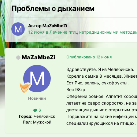
Проблемы с дыханием
Автор MaZaMbeZi
12 июня
в
Лечение птиц нетрадиционными метода
MaZaMbeZi
Опубликовано
12 июня
Здравствуйте. Я из Челябинска.
Корелла самка 8 месяцев. Живет
Ест Рио, зелень, сухофрукты.
Вес 98гр.
Оперении ровное. Аппетит хороши
Новички
летает на сверх скоростях, не з
дистанции дышит с открытым рт
6
Город:
Челябинск
Подскажите на какие инфекции м
Пол:
Мужской
специализирующихся на птицах.