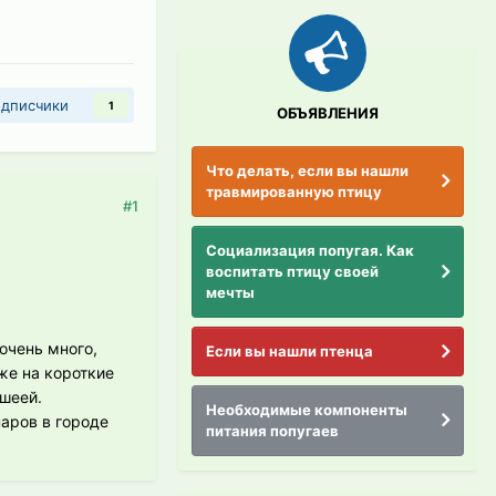
дписчики
1
ОБЪЯВЛЕНИЯ
Что делать, если вы нашли
травмированную птицу
#1
Социализация попугая. Как
воспитать птицу своей
мечты
очень много,
Если вы нашли птенца
аже на короткие
шеей.
Необходимые компоненты
аров в городе
питания попугаев