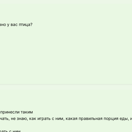
вно у вас птица?
, принесли таким
ать, не знаю, как играть с ним, какая правильная порция еды, 
рать с ним