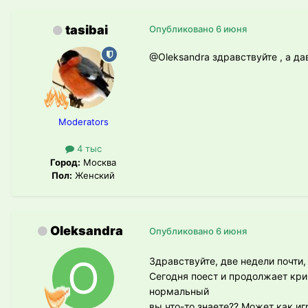
tasibai
Опубликовано
6 июня
@Oleksandra
здравствуйте , а да
Moderators
4 тыс
Город:
Москва
Пол:
Женский
Oleksandra
Опубликовано
6 июня
Здравствуйте, две недели почти
Сегодня поест и продолжает крич
нормальный
вы что-то знаете?? Может как иг