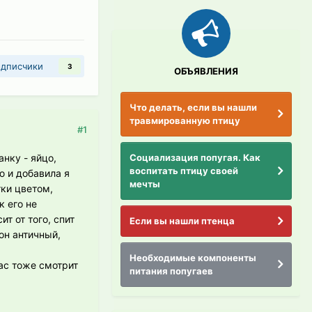
дписчики
3
ОБЪЯВЛЕНИЯ
Что делать, если вы нашли
травмированную птицу
#1
Социализация попугая. Как
нку - яйцо,
воспитать птицу своей
ю и добавила я
мечты
тки цветом,
к его не
ит от того, спит
Если вы нашли птенца
он античный,
Необходимые компоненты
ас тоже смотрит
питания попугаев