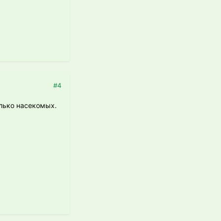
#4
олько насекомых.