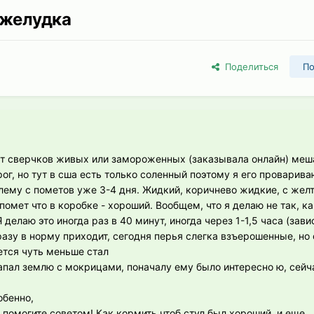
 желудка
Поделиться
По
т сверчков живых или замороженных (заказывала онлайн) меша
ог, но тут в сша есть только соленный поэтому я его проварива
блему с пометов уже 3-4 дня. Жидкий, коричнево жидкие, с жел
помет что в коробке - хороший. Вообщем, что я делаю не так, ка
делаю это иногда раз в 40 минут, иногда через 1-1,5 часа (завис
сразу в норму приходит, сегодня перья слегка взъерошенные, но 
жется чуть меньше стал
пал землю с мокрицами, поначалу ему было интересно ю, сейч
обенно,
 помогите советом! Как кормить чтоб стул был хороший, и еще