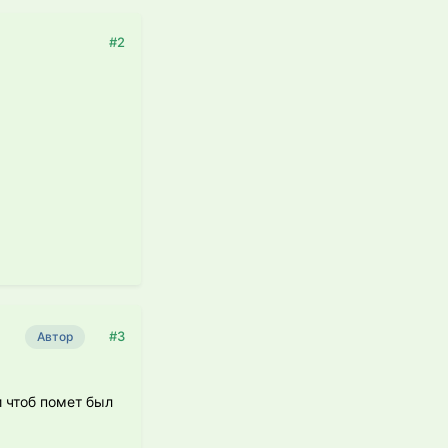
#2
#3
Автор
и чтоб помет был