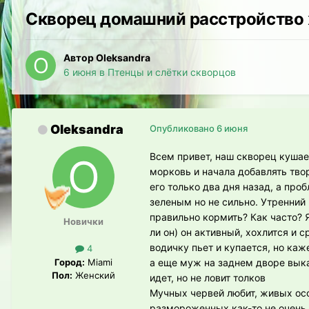
Скворец домашний расстройство
Автор Oleksandra
6 июня
в
Птенцы и слётки скворцов
Oleksandra
Опубликовано
6 июня
Всем привет, наш скворец кушае
морковь и начала добавлять твор
его только два дня назад, а про
зеленым но не сильно. Утренний 
правильно кормить? Как часто? Я 
Новички
ли он) он активный, хохлится и 
водичку пьет и купается, но ка
4
Город:
Miami
а еще муж на заднем дворе выка
Пол:
Женский
идет, но не ловит толков
Мучных червей любит, живых ос
размороженных как-то не очень,