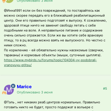
Опубликовано
3 июня
@Инна1991
если он без повреждений, то постарайтесь как
можно скорее передать его в ближайший реабилитационный
центр. Они его правильно подготовят к выпуску. К сожалению,
здоровой птице ничто не заменит свободу летать с себе
подобными на воле. А неправильное питание и содержание
очень сильно отражается. Если же вы хотите себе врановую
птицу, то в рц всегда можно взять не выпускного. Но честно с
ними сложно.
По кормлению - ей обязательно нужны насекомые (сверчки,
тараканы) и кормовые объекты (мыши, суточные цыплята).
https://www.mybirds.ru/forums/topic/104304-vy-podobrali-
vranovuyu-ptitsu/
Marice
#5
Опубликовано
3 июня
@Тэль
, нет никаких реаб.центров нормальных. Правильно
готовить никто не будет, просто подержат в вольере с