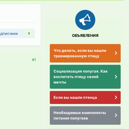
дписчики
1
ОБЪЯВЛЕНИЯ
Что делать, если вы нашли
травмированную птицу
#1
Социализация попугая. Как
воспитать птицу своей
мечты
Если вы нашли птенца
Необходимые компоненты
питания попугаев