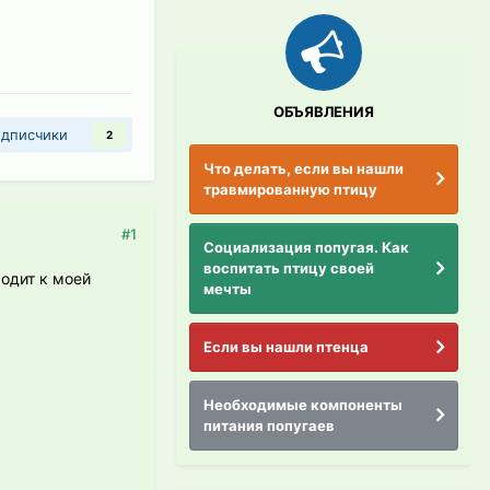
ОБЪЯВЛЕНИЯ
дписчики
2
Что делать, если вы нашли
травмированную птицу
#1
Социализация попугая. Как
воспитать птицу своей
ходит к моей
мечты
Если вы нашли птенца
Необходимые компоненты
питания попугаев