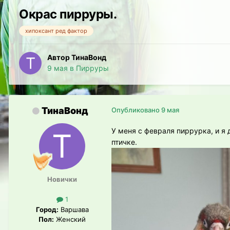
Окрас пирруры.
хипоксант ред фактор
Автор ТинаВонд
9 мая
в
Пирруры
ТинаВонд
Опубликовано
9 мая
У меня с февраля пиррурка, и я 
птичке.
Новички
1
Город:
Варшава
Пол:
Женский