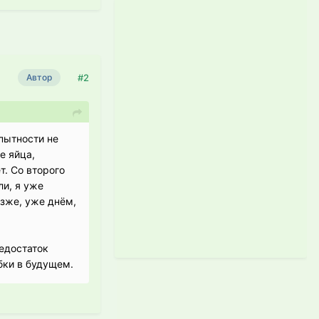
#2
Автор
пытности не
е яйца,
т. Со второго
ли, я уже
зже, уже днём,
недостаток
бки в будущем.