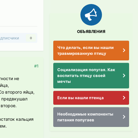
ОБЪЯВЛЕНИЯ
дписчики
0
Что делать, если вы нашли
травмированную птицу
#1
Социализация попугая. Как
воспитать птицу своей
тности не
мечты
йца,
Со второго яйца,
Если вы нашли птенца
е предвкушал
 второе.
Необходимые компоненты
остаток кальция
питания попугаев
щем.