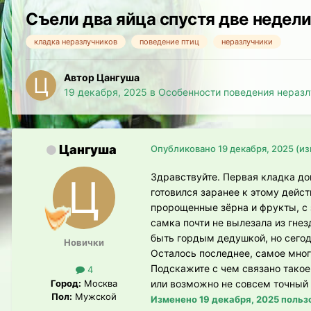
Съели два яйца спустя две недели
кладка неразлучников
поведение птиц
неразлучники
Автор Цангуша
19 декабря, 2025
в
Особенности поведения неразл
Цангуша
Опубликовано
19 декабря, 2025
(и
Здравствуйте. Первая кладка до
готовился заранее к этому дейст
пророщенные зёрна и фрукты, с з
самка почти не вылезала из гне
быть гордым дедушкой, но сегод
Новички
Осталось последнее, самое мн
Подскажите с чем связано такое
4
Город:
Москва
или возможно не совсем точный
Пол:
Мужской
Изменено
19 декабря, 2025
польз