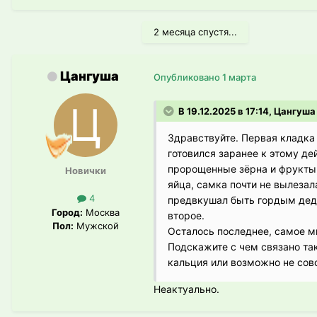
2 месяца спустя...
Цангуша
Опубликовано
1 марта
В 19.12.2025 в 17:14, Цангуша
Здравствуйте. Первая кладка
готовился заранее к этому де
пророщенные зёрна и фрукты, 
Новички
яйца, самка почти не вылезал
4
предвкушал быть гордым деду
Город:
Москва
второе.
Пол:
Мужской
Осталось последнее, самое 
Подскажите с чем связано так
кальция или возможно не сов
Неактуально.