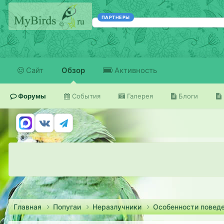
ПАРТНЕРЫ
Сайт
Обзор
Активность
Форумы
События
Галерея
Блоги
Главная
Попугаи
Неразлучники
Особенности повед