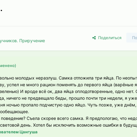
.
Поделиться
По
учников. Приручение
зменено)
вольно молодых неразлуш. Самка отложила три яйца. По неопы
ву, успел не много рацион поменять до первого яйца (варёные я
еленью) И вроде всё ок, два яйца оплодотворенные, одно нет. 
зда, ничего не предвещало беды, прошло почти три недели, я уж
ня ночью пропало подчистую одно яйцо. Чуть позже, уже днём,
огообещающее.
 поведение? Съела скорее всего самка. Я предпологаю, что нед
 световой день. Хотел бы исключить возможные ошибки в буду
ователем Цангуша