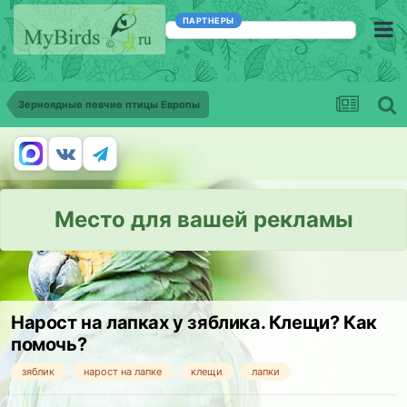
ПАРТНЕРЫ
Зерноядные певчие птицы Европы
Место для вашей рекламы
Нарост на лапках у зяблика. Клещи? Как
помочь?
зяблик
нарост на лапке
клещи
лапки