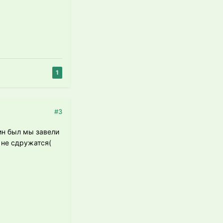
1
#3
ин был мы завели
к не сдружатся(