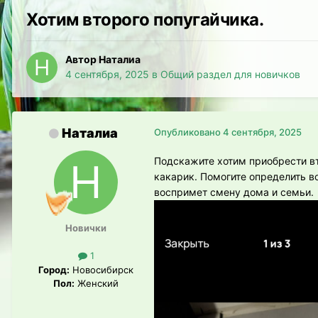
Хотим второго попугайчика.
Автор Наталиа
4 сентября, 2025
в
Общий раздел для новичков
Наталиа
Опубликовано
4 сентября, 2025
Подскажите хотим приобрести вт
какарик. Помогите определить во
воспримет смену дома и семьи.
Новички
1
Город:
Новосибирск
Пол:
Женский