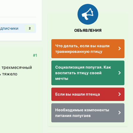
дписчики
2
ОБЪЯВЛЕНИЯ
Что делать, если вы нашли
травмированную птицу
#1
Социализация попугая. Как
ас трехмесячный
воспитать птицу своей
ь тяжело
мечты
Если вы нашли птенца
Необходимые компоненты
питания попугаев