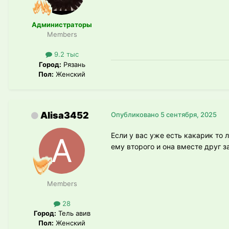
Администраторы
Members
9.2 тыс
Город:
Рязань
Пол:
Женский
Alisa3452
Опубликовано
5 сентября, 2025
Если у вас уже есть какарик то
ему второго и она вместе друг з
Members
28
Город:
Тель авив
Пол:
Женский