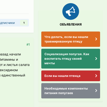
дписчики
1
ОБЪЯВЛЕНИЯ
Что делать, если вы нашли
травмированную птицу
#1
Социализация попугая. Как
назад начали
воспитать птицу своей
Витамины и
мечты
т и листья салата
гексидином
н единственный
Если вы нашли птенца
Необходимые компоненты
питания попугаев