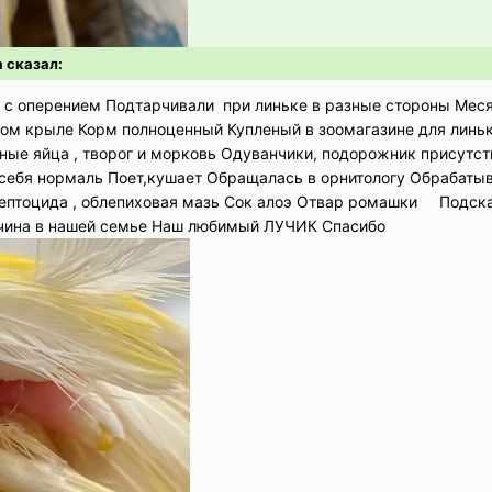
а сказал:
 с оперением Подтарчивали при линьке в разные стороны Меся
дном крыле Корм полноценный Купленый в зоомагазине для линь
ые яйца , творог и морковь Одуванчики, подорожник присутст
себя нормаль Поет,кушает Обращалась в орнитологу Обрабаты
ептоцида , облепиховая мазь Сок алоэ Отвар ромашки Подск
чина в нашей семье Наш любимый ЛУЧИК Спасибо