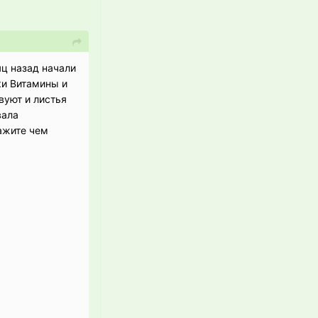
ц назад начали
ки Витамины и
вуют и листья
вала
ажите чем