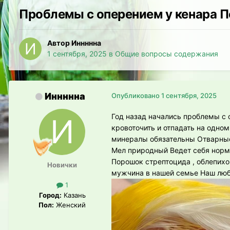
Проблемы с оперением у кенара 
Автор Иннннна
1 сентября, 2025
в
Общие вопросы содержания
Иннннна
Опубликовано
1 сентября, 2025
Год назад начались проблемы с
кровоточить и отпадать на одно
минералы обязательны Отварные 
Мел природный Ведет себя норм
Порошок стрептоцида , облепих
Новички
мужчина в нашей семье Наш лю
1
Город:
Казань
Пол:
Женский