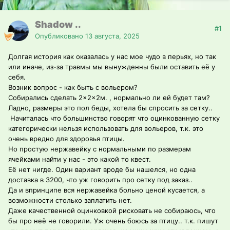
Shadow ..
#1
Опубликовано
13 августа, 2025
Долгая история как оказалась у нас мое чудо в перьях, но так
или иначе, из-за травмы мы вынужденны были оставить её у
себя.
Возник вопрос - как быть с вольером?
Собирались сделать 2×2×2м. , нормально ли ей будет там?
Ладно, размеры это пол беды, хотела бы спросить за сетку..
Начиталась что большинство говорят что оцинкованную сетку
категорически нельзя использовать для вольеров, т.к. это
очень вредно для здоровья птицы.
Но простую нержавейку с нормальными по размерам
ячейками найти у нас - это какой то квест.
Её нет нигде. Один вариант вроде бы нашелся, но одна
доставка в 3200, что уж говорить про сетку под заказ..
Да и впринципе вся нержавейка больно ценой кусается, а
возможности столько заплатить нет.
Даже качественной оцинковкой рисковать не собираюсь, что
бы про неё не говорили. Уж очень боюсь за птицу.. т.к. пишут