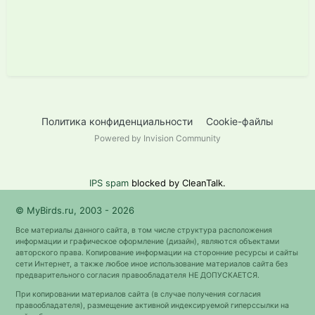
Политика конфиденциальности
Cookie-файлы
Powered by Invision Community
IPS spam
blocked by CleanTalk.
© MyBirds.ru, 2003 - 2026
Все материалы данного сайта, в том числе структура расположения
информации и графическое оформление (дизайн), являются объектами
авторского права. Копирование информации на сторонние ресурсы и сайты
сети Интернет, а также любое иное использование материалов сайта без
предварительного согласия правообладателя НЕ ДОПУСКАЕТСЯ.
При копировании материалов сайта (в случае получения согласия
правообладателя), размещение активной индексируемой гиперссылки на