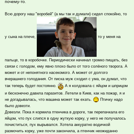
почему-то.
Всю дорогу наш "воробей" (а мы так и думали) сидел спокойно, то
у сына на плече,
то у меня на
пальце, то в коробочке. Периодически начинал громко пищать, без
связи с голодом, ему явно плохо было от того солёного творога. А
может и от непонятного насекомого. А может от долгого
вчерашнего голодания. От писка муж сходил с ума, он думал, что
так теперь будет постоянно.
А я колдовала с яйцом и шприцом
и бесконечно давила паразитов. Летели в Киев, как на пожар, я и
не догадывалась, что машина может так ехать.
Птичку надо
было довезти.
Довезли. Пока я кормила птенчика в дороге, так перепачкала его
яйцом, что пух слипся в одну жуткую корку, у него не получалось
почиститься, пух вырывался. Хотела аккуратно водичкой
размочить корку, уже почти закончила, а птенчик неожиданно