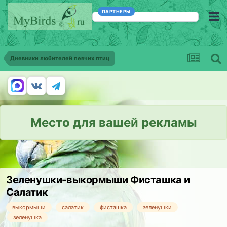
ПАРТНЕРЫ
Дневники любителей певчих птиц
Место для вашей рекламы
Зеленушки-выкормыши Фисташка и
Салатик
выкормыши
салатик
фисташка
зеленушки
зеленушка