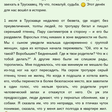
заехать в Трускавец. Ну что, пожалуй, судьба.
Этот денёк
для нас вошёл в историю.
1 июля в Трускавце недалеко от бювета, где ходят, без
преувеличения, толпы людей, по тротуару бегал и пищал
серенький птенец. Пару сантиметров в сторону – и его бы
раздавили. Взрослых птиц никаких в зоне видимости не было.
Мы с сыном увидели малыша одновременно с группой
женщин, одна из которых начала переживать: "Ой, кто ж ты
такой? Воробышек? Бедненький. Где ж твои родители? Что ж с
тобой делать?" А другие явно были не слишком рады,
торопились. Мне подумалось, что как минимум не мешало бы
из-под ног на куст пересадить. На сером тротуаре серый
птенец точно не жилец. Но когда я подошла и хотела взять
его, чтобы перенести в более безопасное место, все завопили
в один голос, что нельзя трогать, что родители учуят
человеческий запах и откажутся от него. Ох уж эти
предрассудки, люди думают, что у пернатых обоняние, как у
собаки. Я сказала им, что это неправда, что в птичках чуток
понимаю, сказала, что у меня аист полгода в квартире жил.