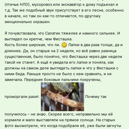
(птичье НЛО), мусоровоз или экскаватор к дому подъехал и
т.д. Так же подобный звук присутствует в его песне, особенно
в начале, но там он как-то отличается, по-другому
эмоционально окрашен.
Я почувствовала, что Салатик тяжелее и намного сильнее. И
выглядел он крепче, чем Фисташка.
Кость более широкая, что ли.
Лапки в два раза толще, да и
длиннее. Да, он старше на 2 недели, но всё равно разница
существенная, было понятно, что Фисташка через две недели
такой не станет. А ещё я увидела его лапки и поняла, как
должны на самом деле выглядеть лапки и что у Фисташки с
ними беда. Раньше просто не было с кем сравнить, и не
замечала. Передние боковые пальчики покручены,
проморгали рахит.
Почему так
получилось – не знаю. Скорее всего, неправильно мы её
кормили и мало выставляли на прямое солнце. На старых
фото высмотрели, что когда подобрали её, уже были загнуты