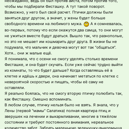
неожиданно, ведь он был против аиста, потом против того,
чтобы мы подбирали Фисташку. А тут такой поворот.
Возможно, у него был свой расчет. Птички должны были
заняться друг другом, а значит, у жены будет больше
свободного времени на любимого мужа.
А я сомневалась,
во-первых, потому что если окажутся два самца, то они могут
не ужиться вместе будут драться. Вышло так, что разнополые,
но это не мешает им кошмарить друг друга. В жизни бы не
подумала, что мальчик и девочка могут вот так "общаться".
Хотя… они ж малые ещё.
Я понимала, что с осени не смогу уделять столько времени
Фисташке, и она будет скучать. Если уже сейчас трудно выйти
из комнаты, то что будет дальше? Когда оставляешь её в
клетке и идёшь к двери, она начинает метаться по клетке с
невероятной скоростью и пищать, чтобы её саму не
оставляли.
Я реально боялась, что не смогу вторую птичку полюбить так,
как Фисташку. Смешно вспоминать.
В любом случае, птичку нельзя было не взять. Я знала, что у
Лены (первой "мамы" Салатика) полная квартира птиц и
зверушек на лечении и выкармливании, многие в тяжёлом
состоянии и требуют постоянного внимания, нереальное
количество забот. Забрать маленькую зеленушку-выкормыша