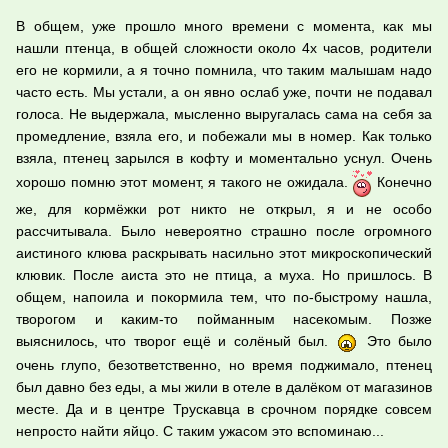
В общем, уже прошло много времени с момента, как мы
нашли птенца, в общей сложности около 4х часов, родители
его не кормили, а я точно помнила, что таким малышам надо
часто есть. Мы устали, а он явно ослаб уже, почти не подавал
голоса. Не выдержала, мысленно выругалась сама на себя за
промедление, взяла его, и побежали мы в номер. Как только
взяла, птенец зарылся в кофту и моментально уснул. Очень
хорошо помню этот момент, я такого не ожидала.
Конечно
же, для кормёжки рот никто не открыл, я и не особо
рассчитывала. Было невероятно страшно после огромного
аистиного клюва раскрывать насильно этот микроскопический
клювик. После аиста это не птица, а муха. Но пришлось. В
общем, напоила и покормила тем, что по-быстрому нашла,
творогом и каким-то пойманным насекомым. Позже
выяснилось, что творог ещё и солёный был.
Это было
очень глупо, безответственно, но время поджимало, птенец
был давно без еды, а мы жили в отеле в далёком от магазинов
месте. Да и в центре Трускавца в срочном порядке совсем
непросто найти яйцо. С таким ужасом это вспоминаю...