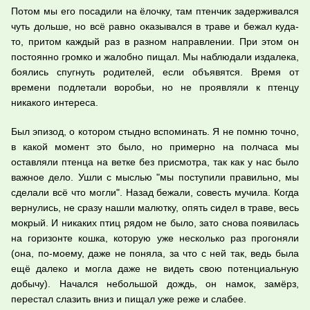
Потом мы его посадили на ёлочку, там птенчик задерживался
чуть дольше, но всё равно оказывался в траве и бежал куда-
то, притом каждый раз в разном направлении. При этом он
постоянно громко и жалобно пищал. Мы наблюдали издалека,
боялись спугнуть родителей, если объявятся. Время от
времени подлетали воробьи, но не проявляли к птенцу
никакого интереса.
Был эпизод, о котором стыдно вспоминать. Я не помню точно,
в какой момент это было, но примерно на полчаса мы
оставляли птенца на ветке без присмотра, так как у нас было
важное дело. Ушли с мыслью "мы поступили правильно, мы
сделали всё что могли". Назад бежали, совесть мучила. Когда
вернулись, не сразу нашли малютку, опять сидел в траве, весь
мокрый. И никаких птиц рядом не было, зато снова появилась
на горизонте кошка, которую уже несколько раз прогоняли
(она, по-моему, даже не поняла, за что с ней так, ведь была
ещё далеко и могла даже не видеть свою потенциальную
добычу). Начался небольшой дождь, он намок, замёрз,
перестал слазить вниз и пищал уже реже и слабее.