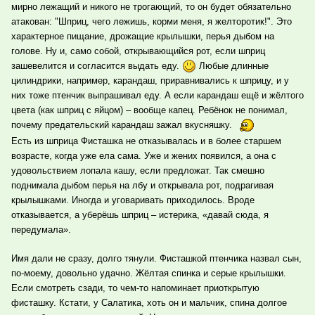
мирно лежащий и никого не трогающий, то он будет обязательно
атакован: "Шприц, чего лежишь, корми меня, я желторотик!". Это
характерное пищание, дрожащие крылышки, перья дыбом на
голове. Ну и, само собой, открывающийся рот, если шприц
зашевелится и согласится выдать еду.
Любые длинные
цилиндрики, например, карандаш, приравнивались к шприцу, и у
них тоже птенчик выпрашивал еду. А если карандаш ещё и жёлтого
цвета (как шприц с яйцом) – вообще капец. Ребёнок не понимал,
почему предательский карандаш зажал вкусняшку.
Есть из шприца Фисташка не отказывалась и в более старшем
возрасте, когда уже ела сама. Уже и жених появился, а она с
удовольствием лопала кашу, если предложат. Так смешно
поднимала дыбом перья на лбу и открывала рот, подрагивая
крылышками. Иногда и уговаривать приходилось. Вроде
отказывается, а уберёшь шприц – истерика, «давай сюда, я
передумала».
Имя дали не сразу, долго тянули. Фисташкой птенчика назвал сын,
по-моему, довольно удачно. Жёлтая спинка и серые крылышки.
Если смотреть сзади, то чем-то напоминает приоткрытую
фисташку. Кстати, у Салатика, хоть он и мальчик, спина долгое