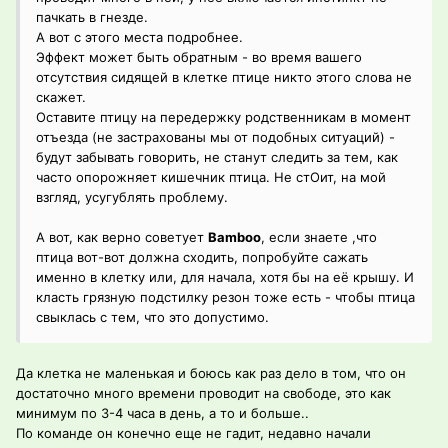
пачкать в гнезде.
А вот с этого места подробнее.
Эффект может быть обратным - во время вашего
отсутствия сидящей в клетке птице никто этого слова не
скажет.
Оставите птицу на передержку родственникам в момент
отъезда (не застрахованы мы от подобных ситуаций) -
будут забывать говорить, не станут следить за тем, как
часто опорожняет кишечник птица. Не стОит, на мой
взгляд, усугублять проблему.
А вот, как верно советует
Bamboo
, если знаете ,что
птица вот-вот должна сходить, попробуйте сажать
именно в клетку или, для начала, хотя бы на её крышу. И
класть грязную подстилку резон тоже есть - чтобы птица
свыклась с тем, что это допустимо.
Да клетка не маленькая и боюсь как раз дело в том, что он
достаточно много времени проводит на свободе, это как
минимум по 3-4 часа в день, а то и больше..
По команде он конечно еще не гадит, недавно начали