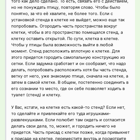
того как дело сделано. То есть, связать его с действием,
но не понуждать птицу, повторяя слово. Чтобы было
понятно, за что её хвалите, не более того. Если с
установкой стенда в клетке не выйдет, можно еще так
попробовать. Огородить часть пространства вокруг
клетки, чтобы в это пространство помещался стенд, а
клетку оставить открытой. По сути, клетка в клетке.
Чтобы у птицы была возможность выйти в любой
момент. Стенд расположить вплотную к клетке. Для
этого придется городить самопальную конструкцию из
сетки. Если задумка сработает и он сообразит, что надо
делать, попробовать расположить хотя бы часть стенда,
ветку от него, уже знакомую птице, сначала на клетке, а
затем в самой клетке. В общем, постепенно соединить в
его сознании то место, где он себе позволяет ходить в
туалет (стенд) и клетку.
У Вас, кстати, на клетке есть какой-то стенд? Если нет,
то сделайте и привлекайте его туда игрушками-
развлекушками. Если полюбит там сидеть и согласится
делать свои дела, то, может, и городить ничего не
придется. Часть присад с клетки позже, когда привыкнет
к присаде на клетке, переместите внутрь и посмотрите