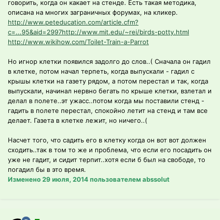
говорить, когда он какает на стенде. Есть такая методика,
описана на многих заграничных форумах, на кликер.
http://www.peteducation.com/article.cfm?
c=...95&aid=2997
http://www.mit.edu/~rei/birds-potty.html
http://www.wikihow.com/Toilet-Train-a-Parrot
Но игнор клетки появился задолго до слов..( Сначала он гадил
в клетке, потом начал терпеть, когда выпускали - гадил с
крышы клетки на газету рядом, а потом перестал и так, когда
выпускали, начинал нервно бегать по крыше клетки, взлетал и
делал в полете..эт ужасс..потом когда мы поставили стенд -
гадить в полете перестал, спокойно летит на стенд и там все
делает. Газета в клетке лежит, но ничего..(
Насчет того, что садить его в клетку когда он вот вот должен
сходить..так в том то же и проблема, что если его посадить он
уже не гадит, и сидит терпит..хотя если б был на свободе, то
погадил бы в это время.
Изменено
29 июля, 2014
пользователем abssolut