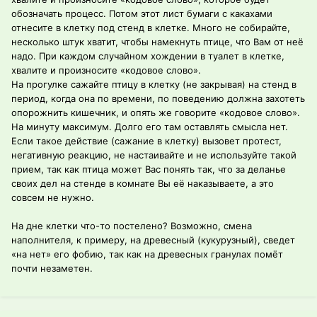
обозначать процесс. Потом этот лист бумаги с какахами
отнесите в клетку под стенд в клетке. Много не собирайте,
несколько штук хватит, чтобы намекнуть птице, что Вам от неё
надо. При каждом случайном хождении в туалет в клетке,
хвалите и произносите «кодовое слово».
На прогулке сажайте птицу в клетку (не закрывая) на стенд в
период, когда она по времени, по поведению должна захотеть
опорожнить кишечник, и опять же говорите «кодовое слово».
На минуту максимум. Долго его там оставлять смысла нет.
Если такое действие (сажание в клетку) вызовет протест,
негативную реакцию, не настаивайте и не используйте такой
прием, так как птица может Вас понять так, что за деланье
своих дел на стенде в комнате Вы её наказываете, а это
совсем не нужно.
На дне клетки что-то постелено? Возможно, смена
наполнителя, к примеру, на древесный (кукурузный), сведет
«на нет» его фобию, так как на древесных гранулах помёт
почти незаметен.