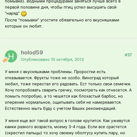
помывке). Водными процедурами заняться лучше всего в
первой половине дня, чтобы птиц успел высушить свой
"наряд"
После "помывки" угостите обязательно его вкусняшками
которые он любит.
holod59
#37
Опубликовано
10 октября, 2013
У меня с вкусняшками проблемы. Проростки есть
отказывается. Фрукты тоже не особо. Виноград который
любил, тоже перестал его радовать. Ест только свои семечки.
Хочу попробовать сварить гречку, посмотреть как отнесется. А
помыть попробую, а то чешется как блохастый барбос, но
оперение нормальное, ощипывать себя не намеревается.
Естественно мыть буду с учетом Ваших рекомендаций.
У меня еще вот такой вопрос в голове крутится. Как уживутся
каики разного возраста, моему 3-4 года. Если все срастется
(скрестил пальцы) то хочу своему оболтусу купить пару, но