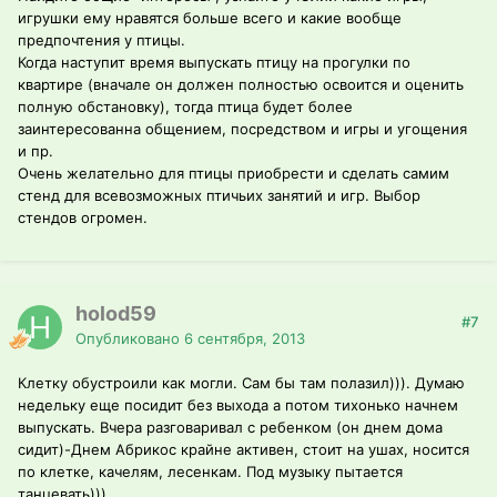
игрушки ему нравятся больше всего и какие вообще
предпочтения у птицы.
Когда наступит время выпускать птицу на прогулки по
квартире (вначале он должен полностью освоится и оценить
полную обстановку), тогда птица будет более
заинтересованна общением, посредством и игры и угощения
и пр.
Очень желательно для птицы приобрести и сделать самим
стенд для всевозможных птичьих занятий и игр. Выбор
стендов огромен.
holod59
#7
Опубликовано
6 сентября, 2013
Клетку обустроили как могли. Сам бы там полазил))). Думаю
недельку еще посидит без выхода а потом тихонько начнем
выпускать. Вчера разговаривал с ребенком (он днем дома
сидит)-Днем Абрикос крайне активен, стоит на ушах, носится
по клетке, качелям, лесенкам. Под музыку пытается
танцевать)))