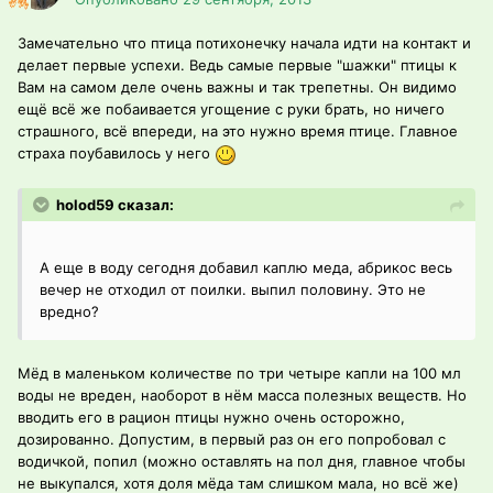
Замечательно что птица потихонечку начала идти на контакт и
делает первые успехи. Ведь самые первые "шажки" птицы к
Вам на самом деле очень важны и так трепетны. Он видимо
ещё всё же побаивается угощение с руки брать, но ничего
страшного, всё впереди, на это нужно время птице. Главное
страха поубавилось у него
holod59 сказал:
А еще в воду сегодня добавил каплю меда, абрикос весь
вечер не отходил от поилки. выпил половину. Это не
вредно?
Мёд в маленьком количестве по три четыре капли на 100 мл
воды не вреден, наоборот в нём масса полезных веществ. Но
вводить его в рацион птицы нужно очень осторожно,
дозированно. Допустим, в первый раз он его попробовал с
водичкой, попил (можно оставлять на пол дня, главное чтобы
не выкупался, хотя доля мёда там слишком мала, но всё же)