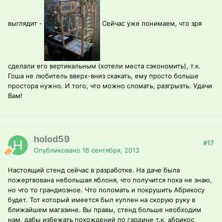
выглядит -
Сейчас уже понимаем, что зря
сделали его вертикальным (хотели места сэкономить), т.к.
Гоша не любитель вверх-вниз скакать, ему просто больше
простора нужно. И того, что можно сломать, разгрызть. Удачи
Вам!
holod59
#17
Опубликовано
16 сентября, 2013
Настоящий стенд сейчас в разработке. На даче была
пожертвована небольшая яблоня, что получится пока не знаю,
но что то грандиозное. Что поломать и покрушить Абрикосу
будет. Тот который имеется был куплен на скорую руку в
ближайшем магазине. Вы правы, стенд больше необходим
нам, дабы избежать похождений по гардине т.к. абрикос