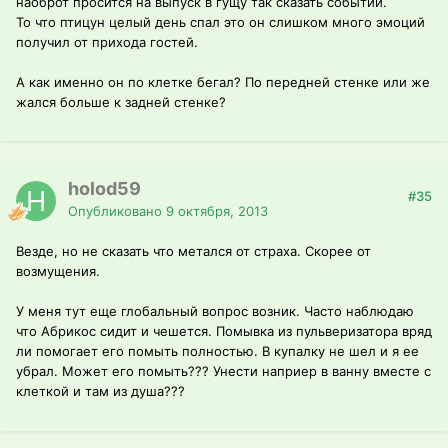
наоброт просится на выпуск в гущу так сказать событий.
То что птицун целый день спал это он слишком много эмоций
получил от прихода гостей.
А как именно он по клетке бегал? По передней стенке или же
жался больше к задней стенке?
holod59
#35
Опубликовано
9 октября, 2013
Везде, но не сказать что метался от страха. Скорее от
возмущения.
У меня тут еще глобальный вопрос возник. Часто наблюдаю
что Абрикос сидит и чешется. Помывка из пульверизатора вряд
ли помогает его помыть полностью. В купалку не шел и я ее
убрал. Может его помыть??? Унести наприер в ванну вместе с
клеткой и там из душа???