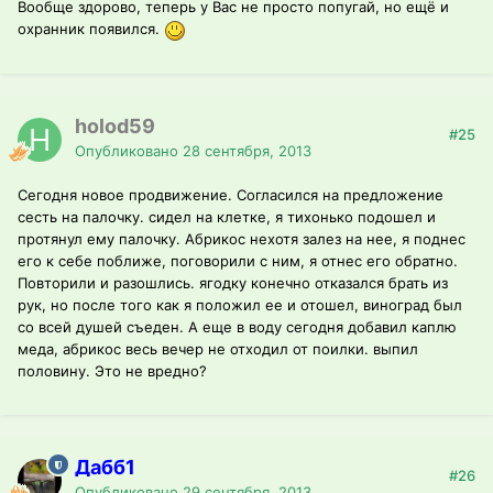
Вообще здорово, теперь у Вас не просто попугай, но ещё и
охранник появился.
holod59
#25
Опубликовано
28 сентября, 2013
Сегодня новое продвижение. Согласился на предложение
сесть на палочку. сидел на клетке, я тихонько подошел и
протянул ему палочку. Абрикос нехотя залез на нее, я поднес
его к себе поближе, поговорили с ним, я отнес его обратно.
Повторили и разошлись. ягодку конечно отказался брать из
рук, но после того как я положил ее и отошел, виноград был
со всей душей съеден. А еще в воду сегодня добавил каплю
меда, абрикос весь вечер не отходил от поилки. выпил
половину. Это не вредно?
Дабб1
#26
Опубликовано
29 сентября, 2013