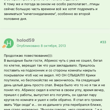
К тому же и погода за окном не особо располагает...птицы
сейчас большую часть времени всё же хотят подремать и
заниматься "ничегонедаланием", особенно во второй
половине дня.
holod59
#33
Опубликовано
8 октября, 2013
Продолжаю повествование))):
В выходные были гости, Абрикос чуть с ума не сошел, бегал
по клетке, верещал так что уши закладывало. Пришлось
поставить на подоконник и со стороны комнаты накрыть
покрывалом чтоб нас не видел. НО ОН СЛЫШАЛ!!! Крики
поутихли, но беспокойство не закончилось. На следующий
день целый день просто спал. Вчера было что то но я так и не
понял что. Абрикос сидел в клетке в своем углу, время вечер,
пришел с работы, выпустил его погулять, он сделал пару
кругов по комнате и ушел к себе обратно. Я стал его громко
звать "Иди сюда" и... он из дальнего угла перебрался ближе,
мне стало интересно, "Выходи говорю, чего спрятался..." и о