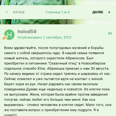
НАЗАД
Страница 1 из 4
ДАЛЕЕ
holod59
#1
Опубликовано
2 сентября, 2013
Всем здравствуйте, после полугодовых мучений и борьбы
самого с собой свершилось чудо. В нашей семье появился
новый житель, которого окрестили Абрикосом. Был
приобретен в питомнике "Сказочный птиц" в Новосибирске
отдельное спасибо Юле. Абрикоша приехал к нам 30 августа.
По началу видимо от страха сидел трясясь и шарахаясь от нас.
Сейчас осмелел и уже пытается идти на контакт с женой.
Берет корм из рук. Начал радовать нас своим веселым
поведением.Думаю еще недельку и освоится. Из клетки пока
не выпускаем. Жена, которая была крайне против заведения
попугая, сейчас любит его больше чем меня. Как она
выразилась - словно человечек в клетке сидит. Мало того, она
же поставила вопрос о приобретении ему подруги. Я в
шоке)))