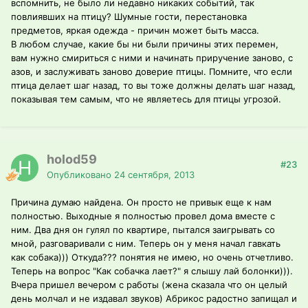
вспомнить, не было ли недавно никаких событий, так
повлиявших на птицу? Шумные гости, перестановка
предметов, яркая одежда - причин может быть масса.
В любом случае, какие бы ни были причины этих перемен,
вам нужно смириться с ними и начинать приручение заново, с
азов, и заслуживать заново доверие птицы. Помните, что если
птица делает шаг назад, то вы тоже должны делать шаг назад,
показывая тем самым, что не являетесь для птицы угрозой.
holod59
#23
Опубликовано
24 сентября, 2013
Причина думаю найдена. Он просто не привык еще к нам
полностью. Выходные я полностью провел дома вместе с
ним. Два дня он гулял по квартире, пытался заигрывать со
мной, разговаривали с ним. Теперь он у меня начал гавкать
как собака))) Откуда??? понятия не имею, но очень отчетливо.
Теперь на вопрос "Как собачка лает?" я слышу лай болонки))).
Вчера пришел вечером с работы (жена сказала что он целый
день молчал и не издавал звуков) Абрикос радостно запищал и