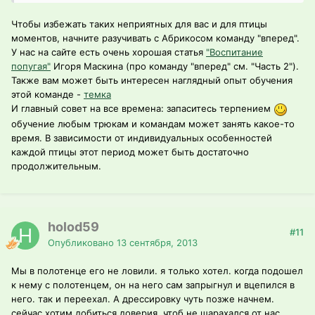
Чтобы избежать таких неприятных для вас и для птицы
моментов, начните разучивать с Абрикосом команду "вперед".
У нас на сайте есть очень хорошая статья
"Воспитание
попугая"
Игоря Маскина (про команду "вперед" см. "Часть 2").
Также вам может быть интересен наглядный опыт обучения
этой команде -
темка
И главный совет на все времена: запаситесь терпением
обучение любым трюкам и командам может занять какое-то
время. В зависимости от индивидуальных особенностей
каждой птицы этот период может быть достаточно
продолжительным.
holod59
#11
Опубликовано
13 сентября, 2013
Мы в полотенце его не ловили. я только хотел. когда подошел
к нему с полотенцем, он на него сам запрыгнул и вцепился в
него. так и переехал. А дрессировку чуть позже начнем.
сейчас хотим добиться доверия. чтоб не шарахался от нас.