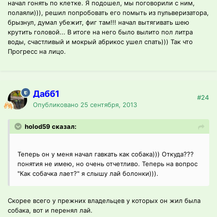
начал гонять по клетке. Я подошел, мы поговорили с ним,
полаяли))), решил попробовать его помыть из пульверизатора,
брызнул, думал убежит, фиг там!!! начал вытягивать шею
крутить головой... В итоге на него было вылито пол литра
воды, счастливый и мокрый абрикос ушел спать))) Так что
Прогресс на лицо.
Дабб1
#24
Опубликовано
25 сентября, 2013
holod59 сказал:
Теперь он у меня начал гавкать как собака))) Откуда???
понятия не имею, но очень отчетливо. Теперь на вопрос
"Как собачка лает?" я слышу лай болонки))).
Скорее всего у прежних владельцев у которых он жил была
собака, вот и перенял лай.