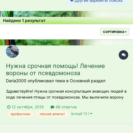
Другие варианты поиска
Найдено 1 результат
СОРТИРОВКА
Нужна срочная помощь! Лечение
вороны от псевдомоноза
Daria2000 опубликовал тема в
Основной раздел
Здравствуйте! Нужна срочная консультация знающих людей в
ходе лечения птицы от псевдомоноза. Мы вылечили ворону
от кокцидиоза, осталась вторичная инфекция - Pseudomonas
12 октября, 2019
48 ответов
aeruginosa. Все необходимые тесты и анализы мы сделали
(и ещё 13 )
пробиотики
плохой аппетит
(помёт, мозки из горла), ходили в мед. лабораторию и
подтвер...