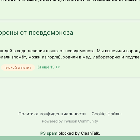
ороны от псевдомоноза
людей в ходе лечения птицы от псевдомоноза. Мы вылечили ворону
али (помёт, мозки из горла), ходили в мед. лабораторию и подтвер
(и ещё 13 )
плохой аппетит
Политика конфиденциальности
Cookie-файлы
Powered by Invision Community
IPS spam
blocked by CleanTalk.