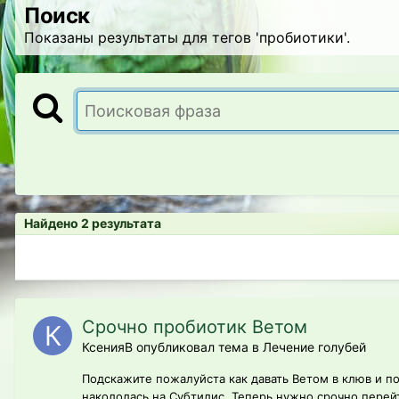
Поиск
Показаны результаты для тегов 'пробиотики'.
Найдено 2 результата
Срочно пробиотик Ветом
КсенияВ опубликовал тема в
Лечение голубей
Подскажите пожалуйста как давать Ветом в клюв и пои
накололась на Субтилис. Теперь нужно срочно перейт