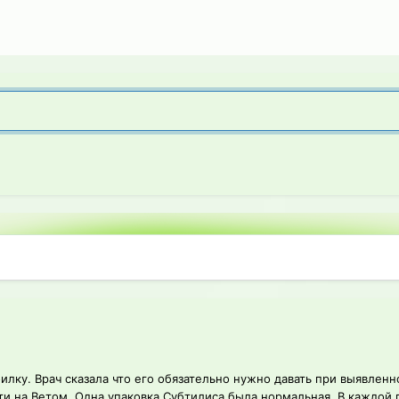
лку. Врач сказала что его обязательно нужно давать при выявленно
и на Ветом. Одна упаковка Субтилиса была нормальная. В каждой п