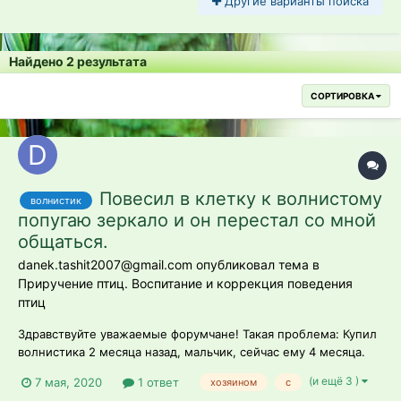
Другие варианты поиска
Найдено 2 результата
СОРТИРОВКА
Повесил в клетку к волнистому
волнистик
попугаю зеркало и он перестал со мной
общаться.
danek.tashit2007@gmail.com опубликовал тема в
Приручение птиц. Воспитание и коррекция поведения
птиц
Здравствуйте уважаемые форумчане! Такая проблема: Купил
волнистика 2 месяца назад, мальчик, сейчас ему 4 месяца.
Научил его сидеть на пальце, голове, плече, есть с руки, в
(и ещё 3 )
7 мая, 2020
1 ответ
хозяином
с
общем у меня с ним сложились довольно доверительные