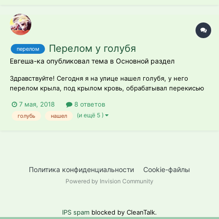
отношения. Только вот повесил ему сегодня зеркало и он
резко перестал о...
Перелом у голубя
перелом
Евгеша-ка опубликовал тема в
Основной раздел
Здравствуйте! Сегодня я на улице нашел голубя, у него
перелом крыла, под крылом кровь, обрабатывал перекисью
водорода и хлоргиксидином, тем, что было - тем и
7 мая, 2018
8 ответов
обработал. Чем можно помочь птице? может как то
(и ещё 5 )
голубь
нашел
зафиксировать крыло? То , что у птицы перелом я не уверен,
но крыло висит, ког...
Политика конфиденциальности
Cookie-файлы
Powered by Invision Community
IPS spam
blocked by CleanTalk.