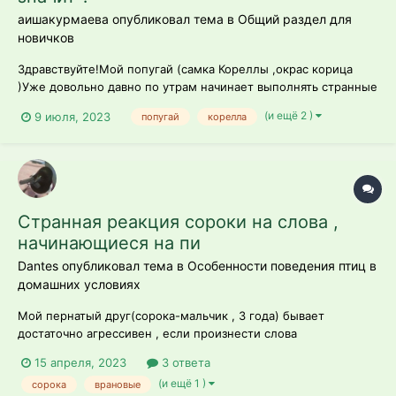
аишакурмаева опубликовал тема в
Общий раздел для
новичков
Здравствуйте!Мой попугай (самка Кореллы ,окрас корица
)Уже довольно давно по утрам начинает выполнять странные
движения .Она наклоняется ,поднимает хвост и начинает
(и ещё 2 )
9 июля, 2023
попугай
корелла
крихтя кричать.Помогите пожалуйста
Странная реакция сороки на слова ,
начинающиеся на пи
Dantes опубликовал тема в
Особенности поведения птиц в
домашних условиях
Мой пернатый друг(сорока-мальчик , 3 года) бывает
достаточно агрессивен , если произнести слова
,начинающиеся с пи . Сначала это выражается в интересе ,
15 апреля, 2023
3 ответа
при повторении , может перерости в агрессию (издает
(и ещё 1 )
сорока
врановые
характерное карканье и кусается ).Подскажите пожалуйста ,с