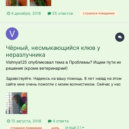
4 декабря, 2018
55 ответов
странное поведение
Чёрный, несмыкающийся клюв у
неразлучника
Vishnya125 опубликовал тема в
Проблемы? Ищем пути их
решения (кроме ветеринарии!)
Здравствуйте. Надеюсь на вашу помощь. 8 лет назад на этом
сайте мне очень помогли с моим волнистиком. Сейчас у нас
неделю как живёт неразлучник, нам его отдали, поэтому
сколько лет птице и что она из себя представляет , мы не
знаем... Меня изначально насторожил чёрный клюв, точнее
нижняя часть его,...
15 августа, 2018
4 ответа
(и ещё 3 )
странное поведение
щель