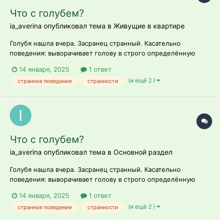
Что с голубем?
ia_averina опубликовал тема в
Живущие в квартире
Голубя нашла вчера. Засранец странный. Касательно
поведения: выворачивает голову в строго определённую
сторону, хвост опущен, дышит носом, слизи никакой нет,
14 января, 2025
1 ответ
рвотных масс нет, дышит как и полагается голубю носом.
(и ещё 2 )
странное поведение
странности
Аппетит впорядке, кормлю сейчас мочёным рисом и
гречкой. Ест с аппетитом, но иног...
Что с голубем?
ia_averina опубликовал тема в
Основной раздел
Голубя нашла вчера. Засранец странный. Касательно
поведения: выворачивает голову в строго определённую
сторону, хвост опущен, дышит носом, слизи никакой нет,
14 января, 2025
1 ответ
рвотных масс нет, дышит как и полагается голубю носом.
(и ещё 2 )
странное поведение
странности
Аппетит впорядке, кормлю сейчас мочёным рисом и
гречкой. Ест с аппетитом, но иног...