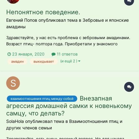
Непонятное поведение.
Евгений Попов опубликовал тема в
Зебровые и японские
амадины
Здравствуйте, у нас есть проблема с зебровыми амадинами.
Возраст птиц- полтора года. Приобретали у знакомого
заводчика.Уже 6 месяцев у нас происходит нечто странное.
23 января, 2020
11 ответов
Раз в месяц, амадина откладывает 1-2 яйца, сидит на них
(и ещё 2 )
амадин
выкидывает
день-два, а потом выбрасывает. Через месяц происходит
тоже самое.При этом все...
Внезапная
взаимоотношения птиц между собой
агрессия домашней самки к новенькому
самцу, что делать?
SolaHola опубликовал тема в
Взаимоотношения птиц и
других членов семьи
Здравствуйте, есть очень весомый вопрос. Но для начала