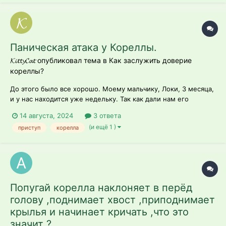
Паническая атака у Кореллы.
𝓚𝓲𝓽𝓽𝔂𝓒𝓪𝓽 опубликовал тема в
Как заслужить доверие
кореллы?
До этого было все хорошо. Моему мальчику, Локи, 3 месяца,
и у нас находится уже недельку. Так как дали нам его
полуручным, сейчас мы на этапе, когда уже ± не боится
14 августа, 2024
3 ответа
меня, но при этом именно кисти рук не одобряет. Выпускаем
(и ещё 1 )
приступ
корелла
полетать. Вроде как все было не плохо, даже на мне побыл.
Однако в один момен...
Попугай корелла наклоняет в перёд
голову ,поднимает хвост ,приподнимает
крылья и начинает кричать ,что это
значит ?