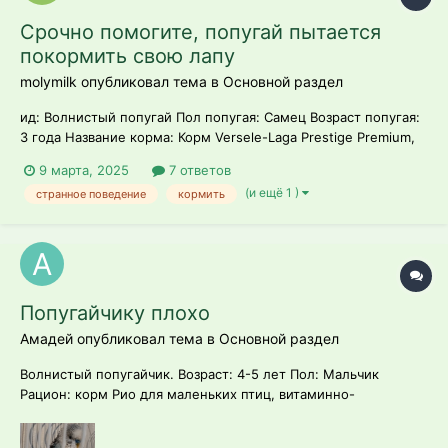
Срочно помогите, попугай пытается
покормить свою лапу
molymilk опубликовал тема в
Основной раздел
ид: Волнистый попугай Пол попугая: Самец Возраст попугая:
3 года Название корма: Корм Versele-Laga Prestige Premium,
так же даю свежие фрукты(яблоко, апельсин, банан,) ,
9 марта, 2025
7 ответов
овоши( огурец, брокколи) зелень( салат, укроп), витамины
(и ещё 1 )
странное поведение
кормить
Beaphar Маузертропфен Длина светового дня попугая: 12...
Попугайчику плохо
Амадей опубликовал тема в
Основной раздел
Волнистый попугайчик. Возраст: 4-5 лет Пол: Мальчик
Рацион: корм Рио для маленьких птиц, витаминно-
минеральные гранулы Рио Температура в комнате: 24°
Симптомы: судорожное состояние (качал головой в разные