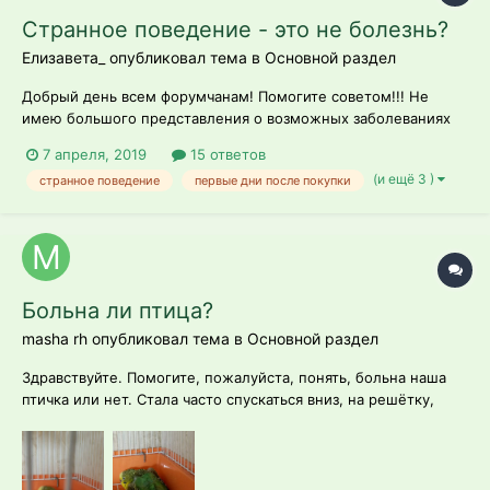
Странное поведение - это не болезнь?
Елизавета_ опубликовал тема в
Основной раздел
Добрый день всем форумчанам! Помогите советом!!! Не
имею большого представления о возможных заболеваниях
попугаев и очень беспокоит поведение моей новой
7 апреля, 2019
15 ответов
волнушки. Так вот, купили ее на птичьем рынке неделю
(и ещё 3 )
странное поведение
первые дни после покупки
назад. Продавец сказал, что 2 недели как из гнезда вышла.
Привез...
Больна ли птица?
masha rh опубликовал тема в
Основной раздел
Здравствуйте. Помогите, пожалуйста, понять, больна наша
птичка или нет. Стала часто спускаться вниз, на решётку,
подолгу сидит там, нахохлившись.