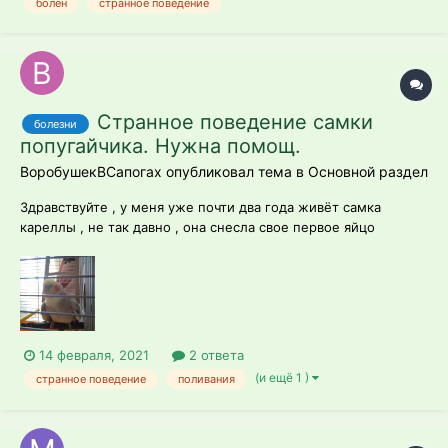
болен
странное поведение
Странное поведение самки
болезни
попугайчика. Нужна помощ.
ВоробушекВСапогах опубликовал тема в
Основной раздел
Здравствуйте , у меня уже почти два года живёт самка
кареллы , не так давно , она снесла свое первое яйцо
(вместе с самцом) а сегодня , странно себя ведёт. Сонная ,
время от времени дёргает головой и прикрывает глазки.
Когда сидела на жердочке , чуть приоткрывала крылышки...
Может как-то это связано...
14 февраля, 2021
2 ответа
(и ещё 1 )
странное поведение
поливания