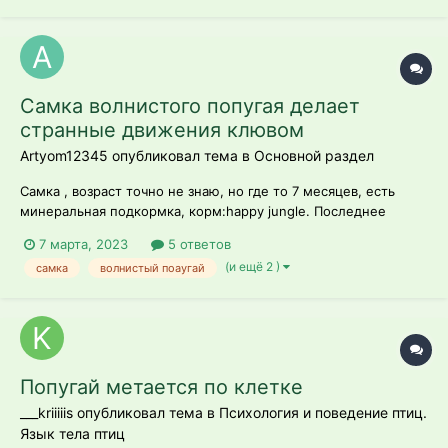
чем может быть связана такая реакция...
Самка волнистого попугая делает
странные движения клювом
Artyom12345 опубликовал тема в
Основной раздел
Самка , возраст точно не знаю, но где то 7 месяцев, есть
минеральная подкормка, корм:happy jungle. Последнее
время она начала как будто блевать, но жидкости нет, делает
7 марта, 2023
5 ответов
те же движения. И тот же звук, но без жидкости, делала это
(и ещё 2 )
самка
волнистый поаугай
в 6 утра, Она раньше не болела.
Попугай метается по клетке
___kriiiiis опубликовал тема в
Психология и поведение птиц.
Язык тела птиц