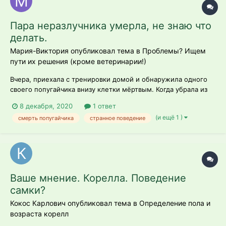
Пара неразлучника умерла, не знаю что
делать.
Мария-Виктория опубликовал тема в
Проблемы? Ищем
пути их решения (кроме ветеринарии!)
Вчера, приехала с тренировки домой и обнаружила одного
своего попугайчика внизу клетки мёртвым. Когда убрала из
клетки, второй, наверное, ещё не понял что произошло.
8 декабря, 2020
1 ответ
почитала в интернете что нужно делать, но не уверена в
(и ещё 1 )
смерть попугайчика
странное поведение
себе. Я продезинфицировала клетку, но ветеринара там где я
живу поблизости н...
Ваше мнение. Корелла. Поведение
самки?
Кокос Карлович опубликовал тема в
Определение пола и
возраста корелл