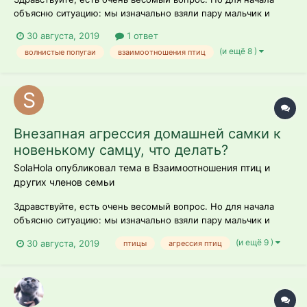
объясню ситуацию: мы изначально взяли пару мальчик и
девочка волнистые попугаи. Но видимо им было скучно,
30 августа, 2019
1 ответ
поэтому взяли третьего мальчика. Девочка буквально в тот
(и ещё 8 )
волнистые попугаи
взаимоотношения птиц
же день видимо не взлюбила его или что, но скорее всего
именно она его укусила. Об...
Внезапная агрессия домашней самки к
новенькому самцу, что делать?
SolaHola опубликовал тема в
Взаимоотношения птиц и
других членов семьи
Здравствуйте, есть очень весомый вопрос. Но для начала
объясню ситуацию: мы изначально взяли пару мальчик и
девочка волнистые попугаи. Но видимо им было скучно,
(и ещё 9 )
30 августа, 2019
птицы
агрессия птиц
поэтому взяли третьего мальчика. Девочка буквально в тот
же день видимо не взлюбила его или что, но скорее всего
именно она его укусила. Об...