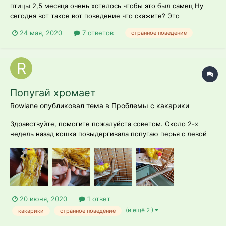
птицы 2,5 месяца очень хотелось чтобы это был самец Ну
сегодня вот такое вот поведение что скажите? Это
поведение самки? И это не рано для 2,5 месяца? В общем
24 мая, 2020
7 ответов
странное поведение
любое ваше мнение заранее благодарю
Попугай хромает
Rowlane опубликовал тема в
Проблемы с какарики
Здравствуйте, помогите пожалуйста советом. Около 2-х
недель назад кошка повыдергивала попугаю перья с левой
стороны и повредила тем самым лапку.
Продезинфекцировали фурацилин, мазали также ее эпланом,
кетоналом для обезболивания, а также сделали для птички
насест в углу, что бы было где спать с бол...
20 июня, 2020
1 ответ
(и ещё 2 )
какарики
странное поведение