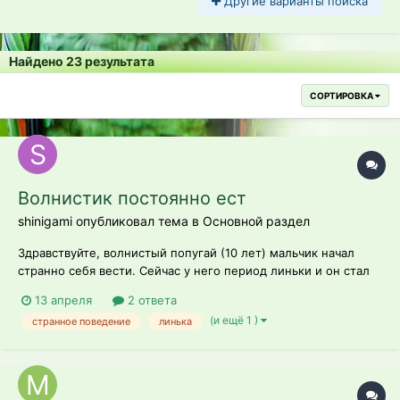
Другие варианты поиска
Найдено 23 результата
СОРТИРОВКА
Волнистик постоянно ест
shinigami опубликовал тема в
Основной раздел
Здравствуйте, волнистый попугай (10 лет) мальчик начал
странно себя вести. Сейчас у него период линьки и он стал
очень много есть, в плане он постоянно сидит на кормушке и
13 апреля
2 ответа
ест или просто перебирает зерна, когда выпускаю начал
(и ещё 1 )
странное поведение
линька
летать на пол и искать там еду (хотя в кормушке корма
хватает), попыталась...