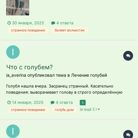
стороны, падал вперед, был де...
30 января, 2025
4 ответа
странное поведение
болеет волнистик
Что с голубем?
ia_averina опубликовал тема в
Лечение голубей
Голубя нашла вчера. Засранец странный. Касательно
поведения: выворачивает голову в строго определённую
сторону, хвост опущен, дышит носом, слизи никакой нет,
14 января, 2025
4 ответа
1
рвотных масс нет, дышит как и полагается голубю носом.
(и ещё 2 )
странное поведение
голубь дом
Аппетит впорядке, кормлю сейчас мочёным рисом и
гречкой. Ест с аппетитом, но иног...