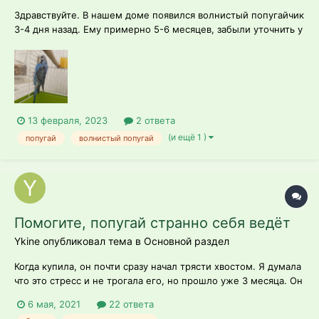
Здравствуйте. В нашем доме появился волнистый попугайчик
3-4 дня назад. Ему примерно 5-6 месяцев, забыли уточнить у
владельцев, просто сказали, что птенец. Дело вот в чем. В
первый день накрыла его клетку около 10 часов вечера, чтоб
спать ложился, он отнесся к этому абсолютно спокойно,
уснул почти с...
13 февраля, 2023
2 ответа
(и ещё 1 )
попугай
волнистый попугай
Помогите, попугай странно себя ведёт
Ykine опубликовал тема в
Основной раздел
Когда купила, он почти сразу начал трясти хвостом. Я думала
что это стресс и не трогала его, но прошло уже 3 месяца. Он
начал идти на контакт, но всё равно трясётся. Что с ним
6 мая, 2021
22 ответа
может быть? Помогите пожалуйста ??