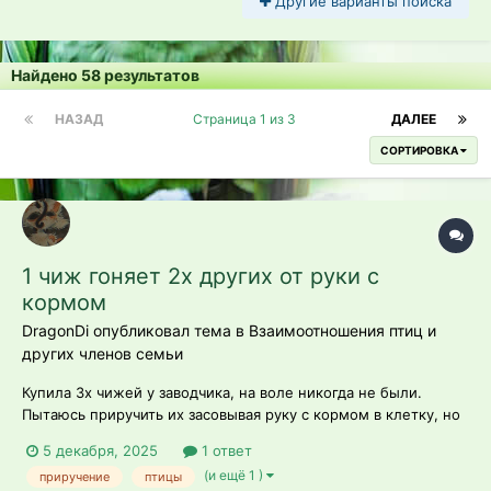
Другие варианты поиска
Найдено 58 результатов
НАЗАД
Страница 1 из 3
ДАЛЕЕ
СОРТИРОВКА
1 чиж гоняет 2х других от руки с
кормом
DragonDi опубликовал тема в
Взаимоотношения птиц и
других членов семьи
Купила 3х чижей у заводчика, на воле никогда не были.
Пытаюсь приручить их засовывая руку с кормом в клетку, но
на неё садится только 1 чиж,не давая двум другим подойти
5 декабря, 2025
1 ответ
близко. Не знаю как приучить к руке 2х других. Клетка
(и ещё 1 )
приручение
птицы
большая, рассадить их нет возможности, что делать?