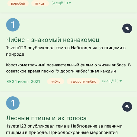
(и ещё 1 )
воробей
птицы
Чибис - знакомый незнакомец
1sveta123 опубликовал тема в
Наблюдения за птицами в
природе
Короткометражный познавательный фильм о жизни чибиса. В
советское время песню "У дороги чибис" знал каждый
школьник. Её учили на уроках пения и пели в школьном
(и ещё 1 )
24 июля, 2021
чибис
у дороги чибис
хоре. Она являлась гимном движения юных натуралистов. Но
несмотря на это, многие ли из нас видели чибиса в живую?
Наверняка, нет. Ведь...
Лесные птицы и их голоса
1sveta123 опубликовал тема в
Наблюдение за певчими
птицами в природе. Природоохранные мероприятия