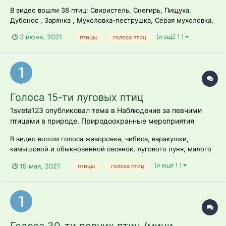
В видео вошли 38 птиц: Свиристель, Снегирь, Пищуха,
Дубонос , Зарянка , Мухоловка-пеструшка, Серая мухоловка,
Лесная завирушка, Рябчик , Соловей, Вяхирь, Чёрная синица,
(и ещё 1 )
3 июня, 2021
птицы
голоса птиц
или московка; Лазоревка, или синяя синица; Большая синица;
Большой пёстрый дятел; Чёрный дятел, или желна;
Вертишейка; Ушастая сова...
Голоса 15-ти луговых птиц
1sveta123 опубликовал тема в
Наблюдение за певчими
птицами в природе. Природоохранные мероприятия
В видео вошли голоса жаворонка, чибиса, варакушки,
камышовой и обыкновенной овсянок, лугового луня, малого
зуйка, куропатки, веретенника, жёлтой и желтоголовой
(и ещё 1 )
19 мая, 2021
птицы
голоса птиц
трясогузок, бормотушки, серой славки, пустельги, лугового
чекана.