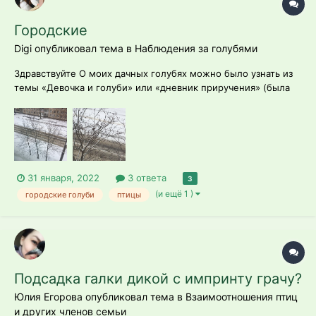
Городские
Digi опубликовал тема в
Наблюдения за голубями
Здравствуйте О моих дачных голубях можно было узнать из
темы «Девочка и голуби» или «дневник приручения» (была
переименована из дневника в девочку и голубей) которая
закончила свою историю крайне неприятным образом на 37
странице жизни. Хотелось бы немного посмотреть на тех
птиц, ко...
31 января, 2022
3 ответа
3
(и ещё 1 )
городские голуби
птицы
Подсадка галки дикой с импринту грачу?
Юлия Егорова опубликовал тема в
Взаимоотношения птиц
и других членов семьи