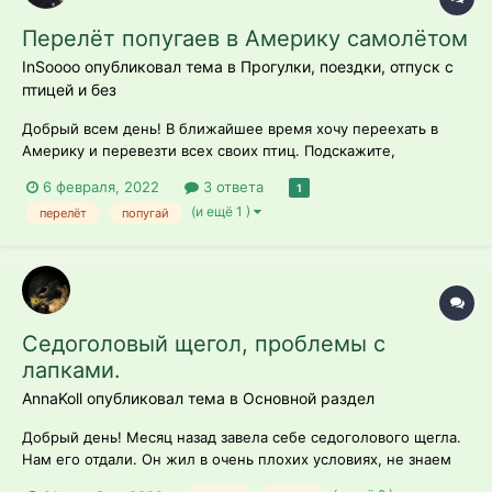
Перелёт попугаев в Америку самолётом
InSoooo опубликовал тема в
Прогулки, поездки, отпуск с
птицей и без
Добрый всем день! В ближайшее время хочу переехать в
Америку и перевезти всех своих птиц. Подскажите,
пожалуйста, может, кто сталкивался с подобным? Какие
6 февраля, 2022
3 ответа
1
документы нужны, прививки, нужно ли чипирование?
(и ещё 1 )
перелёт
попугай
Прочитала, что для маленьких птиц это не безопасно.. И
можно ли как-то п...
Седоголовый щегол, проблемы с
лапками.
AnnaKoll опубликовал тема в
Основной раздел
Добрый день! Месяц назад завела себе седоголового щегла.
Нам его отдали. Он жил в очень плохих условиях, не знаем
сколько пробыл в неволе. Кормим его Rio для лесных птиц,