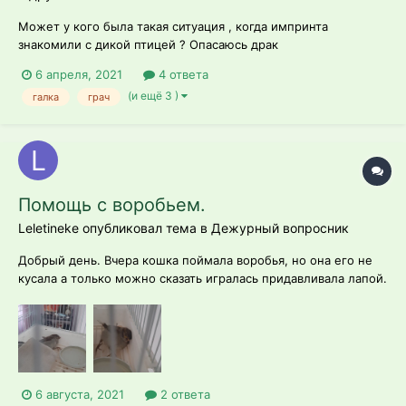
Может у кого была такая ситуация , когда импринта
знакомили с дикой птицей ? Опасаюсь драк
6 апреля, 2021
4 ответа
(и ещё 3 )
галка
грач
Помощь с воробьем.
Leletineke опубликовал тема в
Дежурный вопросник
Добрый день. Вчера кошка поймала воробья, но она его не
кусала а только можно сказать игралась придавливала лапой.
Воробей еще молоденький. Царапин, переломов вроде нет.
Кровотечений нет точно. Чистенький. Но ляжит на одном
боку и все. Лапки крылья вытягивая, думала переломы....
6 августа, 2021
2 ответа