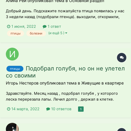
Алина Рей опубликовал тема в
Основной раздел
Добрый день. Подскажите пожалуйста птица появилась у нас
3 недели назад (подобрали птенца). выходили, откормили,
сама птица активная, голодовками не страдает, любит
1 июня, 2022
1 ответ
летать, общаться. В общем, по поведению проблем нет. Но
(и ещё 5 )
птицы
болезни
вот недавно начал то ли чихать, то ли кашлять. Иногда
несколько раз з...
Подобрал голубя, но он не улетел
птицы
со своими
Игорь Нестеров опубликовал тема в
Живущие в квартире
Здравствуйте. Месяц назад , подобрал голубя , у которого
леска перерезала лапы. Лечил долго , держал в клетке.
Пальцы так и не выросли новые. Вчера попытался отпустить ,
14 марта, 2022
10 ответов
1
но он не улетел со своими , весь день до темна просидел на
колодце. Пришлось обратно запустить. Что дальше делать ?
Он теперь н...