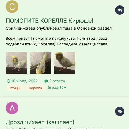
ПОМОГИТЕ КОРЕЛЛЕ Кирюше!
СоняКенжаева опубликовал тема в
Основной раздел
Всем привет ! помогите пожалуйста! Почти год назад
подарили птичку Корелла) Последние 2 месяца стала
замечать,что сам сидит и выдергивает перья ,жуёт их просто!
Уже совсем лысым стал ..День за днём все меньше и
меньше оперения. Последние 2 дня вообще перестал летать
,просто ходит по дому....
10 июля, 2022
2 ответа
(и ещё 1 )
птицы
корелла
Дрозд чихает (кашляет)