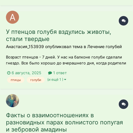
У птенцов голубя вздулись животы,
стали твердые
Анастасия_153939 опубликовал тема в
Лечение голубей
Возраст птенцов - 7 дней. У нас на балконе голуби сделали
гнездо. Все было хорошо до вчерашнего дня, когда родители
голубят стали меньше приходить и ночью бросили их одних.
6 августа, 2025
1 ответ
Мы сделали им грелку на ночь, чтобы те не умерли. С утра
(и ещё 1 )
птицы
голуби
родители вернулись, но часто улетают и их долго нет.
Потрогав в итоге...
Факты о взаимоотношениях в
разновидных парах волнистого попугая
и зебровой амадины