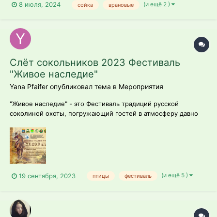
(и ещё 2 )
8 июля, 2024
сойка
врановые
Слёт сокольников 2023 Фестиваль
"Живое наследие"
Yana Pfaifer опубликовал тема в
Мероприятия
"Живое наследие" - это Фестиваль традиций русской
соколиной охоты, погружающий гостей в атмосферу давно
минувших времён, когда люди умели находить общий язык с
крылатыми охотниками. Спустя сотни лет еще остались
хранители традиций соколиной охоты, сумевшие пронести
искусство обучения ловчих пти...
(и ещё 5 )
19 сентября, 2023
птицы
фестиваль