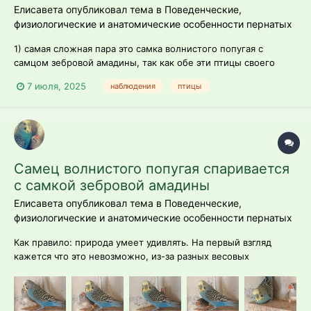
Елисавета опубликовал тема в
Поведенческие,
физиологические и анатомические особенности пернатых
1) самая сложная пара это самка волнистого попугая с
самцом зебровой амадины, так как обе эти птицы своего
вида чаще являются доминантными особями. Но,
7 июля, 2025
наблюдения
птицы
допускается индивидуальность поведения. 2) по моим
наблюдениям, для более успешной совместимости птиц.
Волнистые попугаи должны быть старше зебро...
Самец волнистого попугая спаривается
с самкой зебровой амадины
Елисавета опубликовал тема в
Поведенческие,
физиологические и анатомические особенности пернатых
Как правило: природа умеет удивлять. На первый взгляд
кажется что это невозможно, из-за разных весовых
категорий и размера самих особей. Но, «кто ищет - тот
всегда найдет» наблюдала я за этой парочкой чуть больше
двух недель. И за это время птицы создали свой собственный