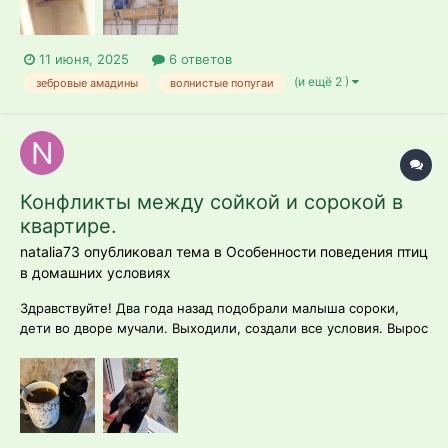
словно просились полетать. Дру...
11 июня, 2025
6 ответов
(и ещё 2 )
зебровые амадины
волнистые попугаи
Конфликты между сойкой и сорокой в
квартире.
natalia73 опубликовал тема в
Особенности поведения птиц
в домашних условиях
Здравствуйте! Два года назад подобрали малыша сороки,
дети во дворе мучали. Выходили, создали все условия. Вырос
красивый и разговорчивый. Пятого июня этого года, муж
пошёл гулять с собакой и отбил у кошек подлётка сойки.
Папы и мамы рядом не было. Целый. Чуть подтянуто левое
крыло. Откормила и э...