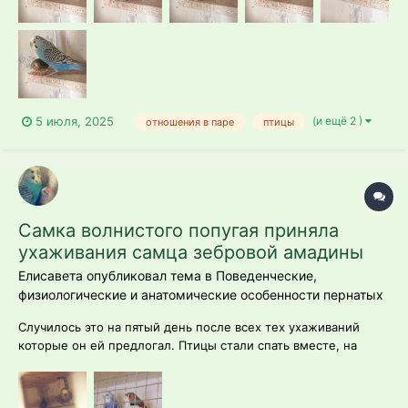
"ритуал" . Когда самец подхо...
(и ещё 2 )
5 июля, 2025
отношения в паре
птицы
Самка волнистого попугая приняла
ухаживания самца зебровой амадины
Елисавета опубликовал тема в
Поведенческие,
физиологические и анатомические особенности пернатых
Случилось это на пятый день после всех тех ухаживаний
которые он ей предлогал. Птицы стали спать вместе, на
совместных прогулках самка стала садится на карниз рядом с
самцом, так же появились каждодневные совместные
прогулки, при виде меня обе птицы прыгали на решётку,