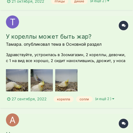
(и ещё 2 )
21 октября, 2022
птицы
дикие
кедровыми орехами, подсолнечные и дынные семечки,
минеральная добавка, кунжут, л?н, мак. У него проблема с
левой лапкой. О...
У кореллы может быть жар?
Тамара. опубликовал тема в
Основной раздел
Здравствуйте, устроилась в Зоомагазин, 2 кореллы, девочки,
с 1 на вид все хорошо, 2 сидит нахохлившись, дрожит, у носа
будто сопли, кушает, пьёт, стул вроде нормальный,
вяленькая видно что плохо. Предложили забрать раз мне её
так жалко. "добрые люди" начали самолечение, 1/2
таблеткой тетрацикл...
(и ещё 2 )
27 сентября, 2022
корелла
сопли