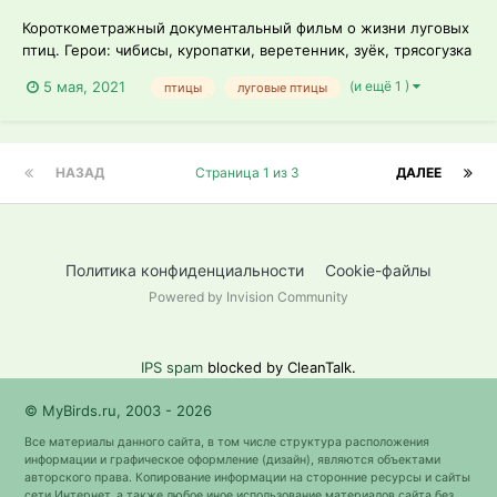
Короткометражный документальный фильм о жизни луговых
птиц. Герои: чибисы, куропатки, веретенник, зуёк, трясогузка
желтая и желтоголовая, жаворонок, бормотушка, варакушка,
(и ещё 1 )
5 мая, 2021
птицы
луговые птицы
луговой лунь, ворона, пустельга, серая славка, камышовая и
обыкновенная овсянки.
НАЗАД
Страница 1 из 3
ДАЛЕЕ
Политика конфиденциальности
Cookie-файлы
Powered by Invision Community
IPS spam
blocked by CleanTalk.
© MyBirds.ru, 2003 - 2026
Все материалы данного сайта, в том числе структура расположения
информации и графическое оформление (дизайн), являются объектами
авторского права. Копирование информации на сторонние ресурсы и сайты
сети Интернет, а также любое иное использование материалов сайта без