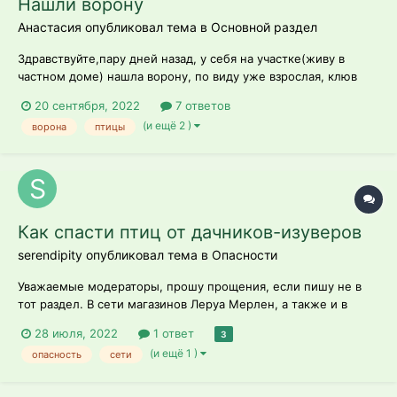
Нашли ворону
Aнастасия опубликовал тема в
Основной раздел
Здравствуйте,пару дней назад, у себя на участке(живу в
частном доме) нашла ворону, по виду уже взрослая, клюв
чёрный, язычок розовый. Стала к ней подходить чтоб
20 сентября, 2022
7 ответов
прогнать её от малины,а она шатается и взлететь не может.
(и ещё 2 )
ворона
птицы
Сразу поняла что с птичкой что-то не так, собака на неё
почти не реагировала, как...
Как спасти птиц от дачников-изуверов
serendipity опубликовал тема в
Опасности
Уважаемые модераторы, прошу прощения, если пишу не в
тот раздел. В сети магазинов Леруа Мерлен, а также и в
других садоводческих маркетах в продаже весьма дешёвый
28 июля, 2022
1 ответ
3
и раскупаемый товар Сетка от птиц, якобы для сохранения
(и ещё 1 )
опасность
сети
урожая. Это чудовищное изуверское орудие уничтожения
птиц и не только птиц....