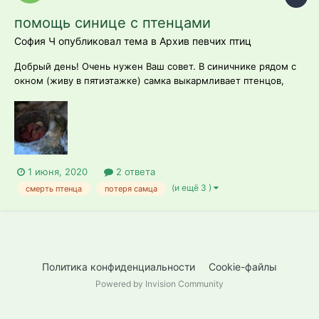
помощь синице с птенцами
София Ч опубликовал тема в
Архив певчих птиц
Добрый день! Очень нужен Ваш совет. В синичнике рядом с
окном (живу в пятиэтажке) самка выкармливает птенцов,
идет третий день после вылупления из яиц. Самка осталась
одна без самца (неизвестно что с ним). Уже одного мертвого
птенца мы увидели, всего осталось 6 птенцов в живых.
Боюсь, одна она...
1 июня, 2020
2 ответа
(и ещё 3 )
смерть птенца
потеря самца
Политика конфиденциальности
Cookie-файлы
Powered by Invision Community