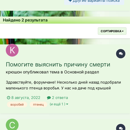
Другие варианты поиска
Найдено 2 результата
СОРТИРОВКА
Помогите выяснить причину смерти
крюшон опубликовал тема в
Основной раздел
Здравствуйте, форумчане! Несколько дней назад подобрали
маленького птенца воробья. У нас на даче под крышей
поселилась целая семья пернатых, но меж стенками есть
8 августа, 2022
2 ответа
пустое пространство, в которое и провалился один
(и ещё 1 )
воробей
птенец
маленький птенец, попав прямо на подоконник в коробку с
предметами личной гигиены....