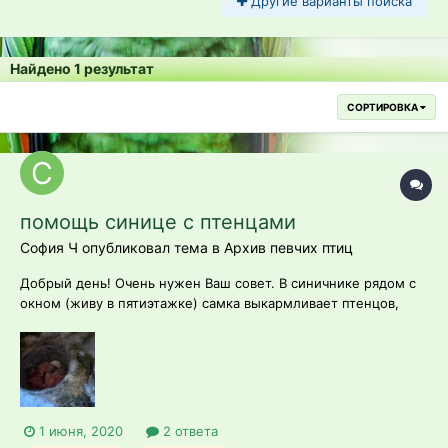
Другие варианты поиска
Найдено 1 результат
СОРТИРОВКА
помощь синице с птенцами
София Ч опубликовал тема в
Архив певчих птиц
Добрый день! Очень нужен Ваш совет. В синичнике рядом с
окном (живу в пятиэтажке) самка выкармливает птенцов,
идет третий день после вылупления из яиц. Самка осталась
одна без самца (неизвестно что с ним). Уже одного мертвого
птенца мы увидели, всего осталось 6 птенцов в живых.
Боюсь, одна она...
1 июня, 2020
2 ответа