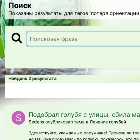
Поиск
Показаны результаты для тегов 'потеря ориентации 
Найдено 2 результата
Подобрал голубя с улицы, сбила м
Sedens опубликовал тема в
Лечение голубей
Здравствуйте, уважаемые форумчане! Произошла траг
но машина проехалась по голубю, показалось, что по