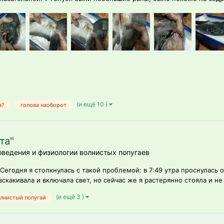
(и ещё 10 )
а?
голова наоборот
та"
оведения и физиологии волнистых попугаев
егодня я столкнулась с такой проблемой: в 7:49 утра проснулась о
вскакивала и включала свет, но сейчас же я растерянно стояла и не з
(и ещё 3 )
лнистый попугай