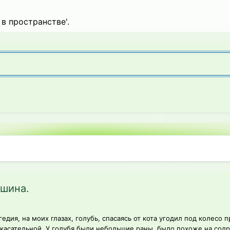
в пространстве'.
ашина.
едия, на моих глазах, голубь, спасаясь от кота угодил под колес
 касательной. У голубя были небольшие раны, было похоже на содра