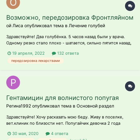
Возможно, передозировка Фронтляйном
ой Лиса опубликовал тема в
Лечение голубей
Здравствуйте! Два голубёнка. 5 часов назад были у врача.
Одному резко стало плохо - шатается, сильно пятится назад,
заваливается. До этого ничего подобного не было, у меня он
19 апреля, 2022
132 ответа
месяц, и нас выписали, как выздоровевшего (осталось
передозировка лекарствами
только Кальций Борглюконат пропить и Кетофен для
сломанного пальчик...
Гентамицин для волнистого попугая
Регина1992 опубликовал тема в
Основной раздел
Здравствуйте! Хочу расказать мою беду. Живу в поселке,
вет.клиник по близости нет. Попугайчик девочка 2 года
заболела. Похудела сильно. 23 грамма. Плохо ела,
30 мая, 2020
4 ответа
нахохленная была. Я обратилась к орнитологу. Нашла его