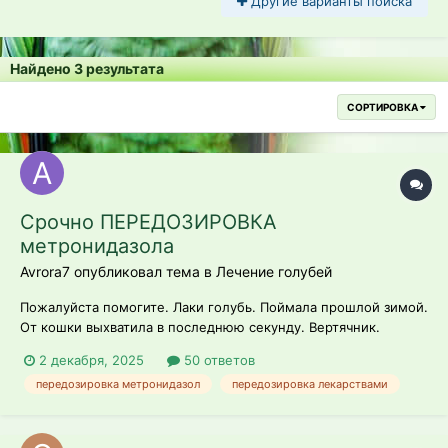
Другие варианты поиска
Найдено 3 результата
СОРТИРОВКА
Срочно ПЕРЕДОЗИРОВКА
метронидазола
Avrora7 опубликовал тема в
Лечение голубей
Пожалуйста помогите. Лаки голубь. Поймала прошлой зимой.
От кошки выхватила в последнюю секунду. Вертячник.
Сейчас у него лечение от шишек на щеках метронидазолом.
2 декабря, 2025
50 ответов
Сегодня утром дала двойную дозу. То, что предназначалось
передозировка метронидазол
передозировка лекарствами
другому голубю ему дала и его порцию дала. Дома б...