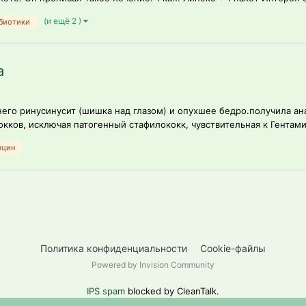
(и ещё 2 )
биотики
а
него ринусинусит (шишка над глазом) и опухшее бедро.получила а
кков, исключая патогенный стафилококк, чувствительная к Гентамиц
ицин
Политика конфиденциальности
Cookie-файлы
Powered by Invision Community
IPS spam
blocked by CleanTalk.