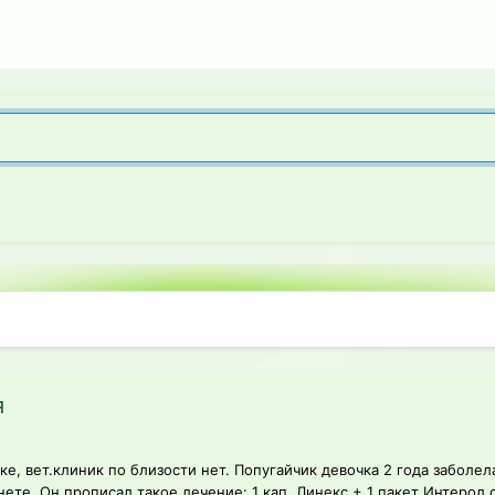
я
ке, вет.клиник по близости нет. Попугайчик девочка 2 года заболел
ете. Он прописал такое лечение: 1 кап. Линекс + 1 пакет Интерол с