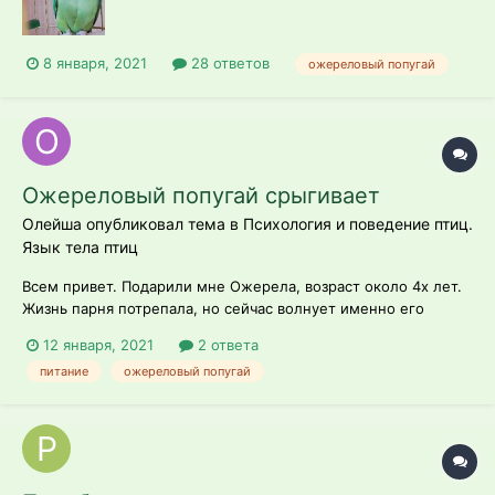
8 января, 2021
28 ответов
ожереловый попугай
Ожереловый попугай срыгивает
Олейша опубликовал тема в
Психология и поведение птиц.
Язык тела птиц
Всем привет. Подарили мне Ожерела, возраст около 4х лет.
Жизнь парня потрепала, но сейчас волнует именно его
поведение. Купил ему корм для средних попугаев (Падован) ,
12 января, 2021
2 ответа
мин камень плюсом. Так вот он этот корм ест, а потом,
питание
ожереловый попугай
вечером, срыгивает на минеральный камень уже
пожованный и снова, уже с камня с...