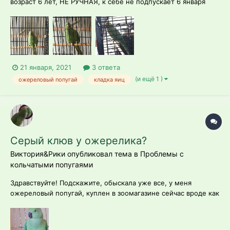
возраст 6 лет, НЕ РУЧНАЯ, к себе не подпускает 6 января
стала нести яйца, самца нет, все само по себе, в последний
раз такое было 2 года назад тогда снесла 2 яйца и
успокоилась, но на данный момент снесла уже 4 или даже 5
яиц и кажется...
21 января, 2021
3 ответа
(и ещё 1 )
ожереловый попугай
кладка яиц
Серый клюв у ожерелика?
Виктория&Рики опубликовал тема в
Проблемы с
кольчатыми попугаями
Здравствуйте! Подскажите, обыскала уже все, у меня
ожереловый попугай, куплен в зоомагазине сейчас вроде как
8 месяц. Интересует почему у него серый клюв, везде с
детства вроде красные клювы у ожереловых?