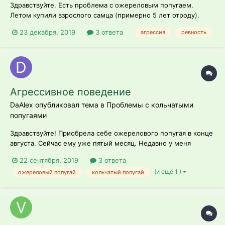
Здравствуйте. Есть проблема с ожереловым попугаем.
Летом купили взрослого самца (примерно 5 лет отроду).
Первые пару месяцев спокойно существовал в одной
23 декабря, 2019
3 ответа
агрессия
ревность
комнате с амадинами. Потом начал грызть их клетку, но на
зазывания по имени отставлял это дело и улетал назад в
свою клетку. Потом начал всё чаще...
Агрессивное поведение
DaAlex опубликовал тема в
Проблемы с кольчатыми
попугаями
Здравствуйте! Приобрела себе ожерелового попугая в конце
августа. Сейчас ему уже пятый месяц. Недавно у меня
появилась такая проблема: Я меняю еду попугаю, а он как
22 сентября, 2019
3 ответа
только видит, что я приближаюсь к мискам - сразу бежит ко
(и ещё 1 )
ожереловый попугай
кольчатый попугай
мне, хочет укусить и недавно стал кричать на меня. Он не
ручной, но в целом...