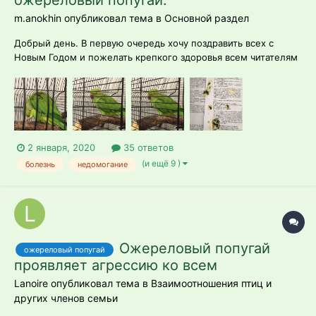
m.anokhin опубликовал тема в
Основной раздел
Добрый день. В первую очередь хочу поздравить всех с
Новым Годом и пожелать крепкого здоровья всем читателям
моей темы и их питомцам! Нашего ожерелового красавца
зовут Аркаша. Живёт он с нами на протяжении семи месяцев
с первых дней нашей семейной жизни. Не смотря на
громкие убежд...
2 января, 2020
35 ответов
(и ещё 9 )
болезнь
недомогание
Ожереловый попугай
ожереловый попугай
проявляет агрессию ко всем
Lanoire опубликовал тема в
Взаимоотношения птиц и
других членов семьи