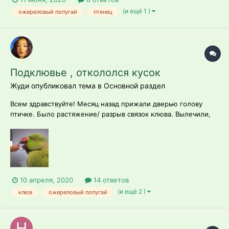
(и ещё 1 )
ожереловый попугай
птенец
Подклювье , откололся кусок
Жуди опубликовал тема в
Основной раздел
Всем здравствуйте! Месяц назад прижали дверью голову
птичке. Было растяжение/ разрыв связок клюва. Вылечили,
сейчас все хорошо. Дней 10 назад начал есть сам. До этого
кормила его мягкими фруктами и давала уже заранее
расколотый корм. Он сам научился раскалывать зерна,
семечки. Питается сам. Кусает у...
10 апреля, 2020
14 ответов
(и ещё 2 )
клюв
ожереловый попугай