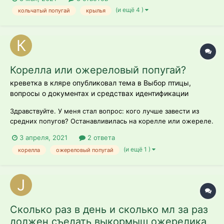
(и ещё 4 )
кольчатый попугай
крылья
Корелла или ожереловый попугай?
креветка в кляре опубликовал тема в
Выбор птицы,
вопросы о документах и средствах идентификации
Здравствуйте. У меня стал вопрос: кого лучше завести из
средних попугов? Останавливилась на корелле или ожереле.
Оба очень нравятся. Информацию о минусах обеих птах
3 апреля, 2021
2 ответа
найти особо не получается, пишут примерно одинаковое,
(и ещё 1 )
корелла
ожереловый попугай
мол грызут, кусаются. : D Плюс на разных сайтах считают по
разному: то...
Сколько раз в день и сколько мл за раз
должен съедать выкормыш ожерелика