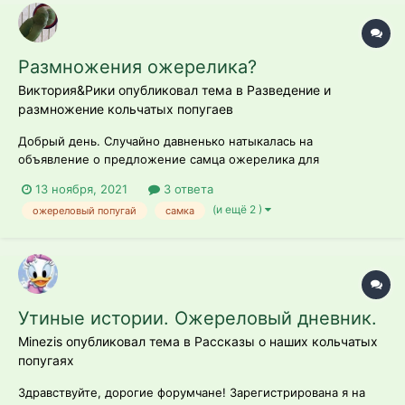
Размножения ожерелика?
Виктория&Рики опубликовал тема в
Разведение и
размножение кольчатых попугаев
Добрый день. Случайно давненько натыкалась на
объявление о предложение самца ожерелика для
размножение и до сих пор эта мысль засела в голове. Вот
13 ноября, 2021
3 ответа
хочу узнать у опытных/знающих стоит ли искать и
(и ещё 2 )
ожереловый попугай
самка
подсаживать к самке самца? Как я выяснила уже здесь же,
что у меня половозрелая самка. Хочется узнать сто...
Утиные истории. Ожереловый дневник.
Minezis опубликовал тема в
Рассказы о наших кольчатых
попугаях
Здравствуйте, дорогие форумчане! Зарегистрирована я на