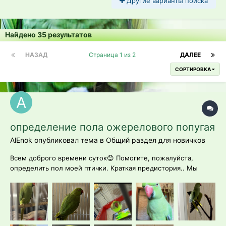
Другие варианты поиска
Найдено 35 результатов
НАЗАД
Страница 1 из 2
ДАЛЕЕ
СОРТИРОВКА
определение пола ожерелового попугая
AlEnok опубликовал тема в
Общий раздел для новичков
Всем доброго времени суток😊 Помогите, пожалуйста,
определить пол моей птички. Краткая предистория.. Мы
взяли нашего Геру в ноябре 24г, брали у заводчика в
магазине, сам заводчик сказал что ему 8 месяцев и это
мальчик. вот таким к нам переехал наш птах. Я знаю что до
появления вторичн...