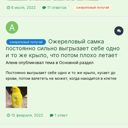
6 июля, 2022
11 ответов
ожереловый попугай
Ожереловый самка
ожереловый попугай
постоянно сильно выгрызает себе одно
и то же крыло, что потом плохо летает
Аленв опубликовал тема в
Основной раздел
Постоянно выгрызает себе одно и то же крыло, кусает до
крови, потом взлететь не может, когда находится в клетке
постоянно высовывает его наружу и обгрызает, когда
выпускаю с клетки она полностью забывает про него, с чем
это может быть связано?
15 февраля, 2022
1 ответ