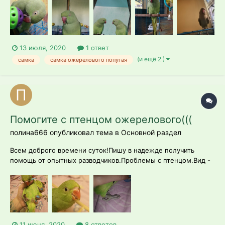
она не ужилась с другим их попугаем А до этого почему
отдавали, не спрашивали Так вот. Нам сразу ска...
13 июля, 2020
1 ответ
(и ещё 2 )
самка
самка ожерелового попугая
Помогите с птенцом ожерелового(((
полина666 опубликовал тема в
Основной раздел
Всем доброго времени суток!Пишу в надежде получить
помощь от опытных разводчиков.Проблемы с птенцом.Вид -
ожереловыйВозраст - 2 мес.Пол пока неизвестен.Кормление
- родителямиПроблема состоит в том, что у малыша что-то с
лапками, они скручены и он очень с трудом ими двигает.
если пытается карабкаться...
11 июня, 2020
8 ответов