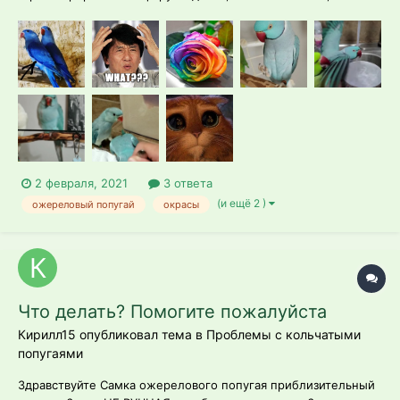
писать ещё не доводилось. "Чукча, однако, не писатель.
Чукча — читатель (с)" Но у меня назрел вопрос, с которым я
уже самостоятельно справиться не могу. Я перечитала кучу
тем, но всё не то, может что...
2 февраля, 2021
3 ответа
(и ещё 2 )
ожереловый попугай
окрасы
Что делать? Помогите пожалуйста
Кирилл15 опубликовал тема в
Проблемы с кольчатыми
попугаями
Здравствуйте Самка ожерелового попугая приблизительный