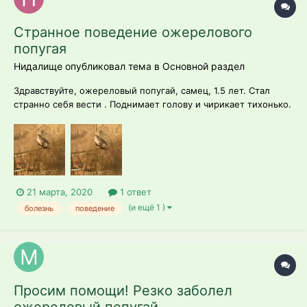
Странное поведение ожерелового
попугая
Нидалище опубликовал тема в
Основной раздел
Здравствуйте, ожереловый попугай, самец, 1.5 лет. Стал
странно себя вести . Поднимает голову и чирикает тихонько.
Выглядит необычно. Ест и ведёт себя как всегда, изменений
в поведении не наблюдается. Может , кто подскажет что с
ним? Спасибо заранее.
21 марта, 2020
1 ответ
(и ещё 1 )
болезнь
поведение
Просим помощи! Резко заболел
ожереловый попугай.