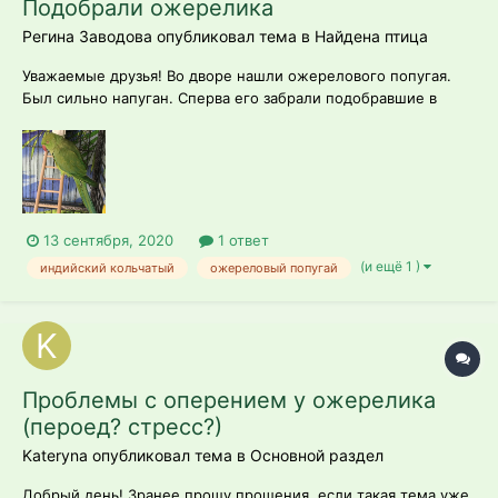
Подобрали ожерелика
Регина Заводова опубликовал тема в
Найдена птица
Уважаемые друзья! Во дворе нашли ожерелового попугая.
Был сильно напуган. Сперва его забрали подобравшие в
пустую квартиру без отделки, там пару дней отогревали и
пытались накормить. Потом неделю жил у другой девушки в
тепле, и вот мы забрали его себе, поскольку хозяева так и не
нашлись. Птица без к...
13 сентября, 2020
1 ответ
(и ещё 1 )
индийский кольчатый
ожереловый попугай
Проблемы с оперением у ожерелика
(пероед? стресс?)
Kateryna опубликовал тема в
Основной раздел
Добрый день! Зранее прошу прощения, если такая тема уже