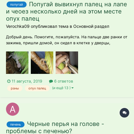
Попугай вывихнул палец на лапе
попугай
и чеоез несколько дней на этом месте
опух палец
Verochka09 опубликовал тема в
Основной раздел
Добрый день. Помогите, пожалуйста. На пальце две ранки от
зажима, пришли домой, он сидел в клетке у дверцы,
закрывали штукой похожей на невидимку для волос.
Окозалось, что пальчик застрял в ней и зажался, похоже, что
он много терся в ней, были видны 2 красные линии, можно
увидеть на фото. К приход...
11 августа, 2019
6 ответов
(и ещё 13 )
раны
опух палец
Черные перья на голове -
печень
проблемы с печенью?