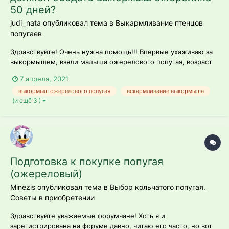
50 дней?
judi_nata опубликовал тема в
Выкармливание птенцов
попугаев
Здравствуйте! Очень нужна помощь!!! Впервые ухаживаю за
выкормышем, взяли малыша ожерелового попугая, возраст
50 дней. Разводчик сказал пока кормить только из шприца. 2
7 апреля, 2021
раза в день по 20 мл. Кормлю смесью NutriBird A21.
выкормыш ожерелового попугая
вскармливание выкормыша
Подскажите пожалуйста, такого кормления достаточно, или
(и ещё 3 )
необходимо к...
Подготовка к покупке попугая
(ожереловый)
Minezis опубликовал тема в
Выбор кольчатого попугая.
Советы в приобретении
Здравствуйте уважаемые форумчане! Хоть я и
зарегистрирована на форуме давно, читаю его часто, но вот