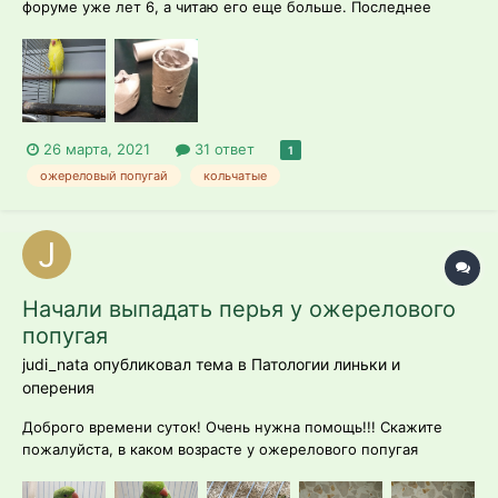
форуме уже лет 6, а читаю его еще больше. Последнее
время активность форума подупала (в инстаграмы всякие
перебрались, шоль ?). И решила я, таки, темку создать.
Чтобы хоть чуть активность поднять, да и пернатую историю
рассказывать ?. Такс, прис...
26 марта, 2021
31 ответ
1
ожереловый попугай
кольчатые
Начали выпадать перья у ожерелового
попугая
judi_nata опубликовал тема в
Патологии линьки и
оперения
Доброго времени суток! Очень нужна помощь!!! Скажите
пожалуйста, в каком возрасте у ожерелового попугая
начинается линька? Моему Кеше сейчас 4 месяца, у нас
живет с 50 дней(выкормыш). И вот пару дней назад начала