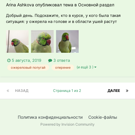
Arina Ashkova опубликовал тема в
Основной раздел
Добрый день. Подскажите, кто в курсе, у кого была такая
ситуация: у ожерела на голове и в области ушей растут
черные перья. В интернете пишут, что это значит, что у птицы
проблема с печенью. Так ли это и что делать в такой
ситуации? Обращаться сразу к ветеринару? Продавец-
заводчик сказал, чт...
5 августа, 2019
3 ответа
(и ещё 3 )
ожереловый попугай
оперение
НАЗАД
Страница 1 из 2
ДАЛЕЕ
Политика конфиденциальности
Cookie-файлы
Powered by Invision Community