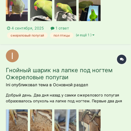
4 сентября, 2025
1 ответ
(и ещё 1 )
ожереловый попугай
пол птицы
Гнойный шарик на лапке под ногтем
Ожереловые попугаи
Ini опубликовал тема в
Основной раздел
Добрый день. Два дня назад у самки ожерелового попугая
образовалось опухоль на лапке под ногтем. Первые два дня
опухоль была без гноя, сегодня обнаружила что набралось
гноем. Подскажите пожалуйста как лечить.