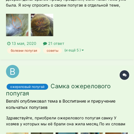
была. Я хочу спросить о своем попугае в отдельной теме,
чтоб исключить вероятность неправильного лечения. 2.
напишите вид птицы - ожереловый попугай 3. её возраст и
пол - примерно 2,5 года, скорей всего, девочка, но точно не
з...
13 мая, 2020
21 ответ
(и ещё 5 )
болезни попугая
советы
Самка ожерелового
ожереловый попугай
попугая
Benshi опубликовал тема в
Воспитание и приручение
кольчатых попугаев
Здравствуйте, приобрели ожерелового попугая самку У
хозяев у которых мы её брали она жила месяц По их словам
у хозяев до них она жила 2 года. Её продавали потому что