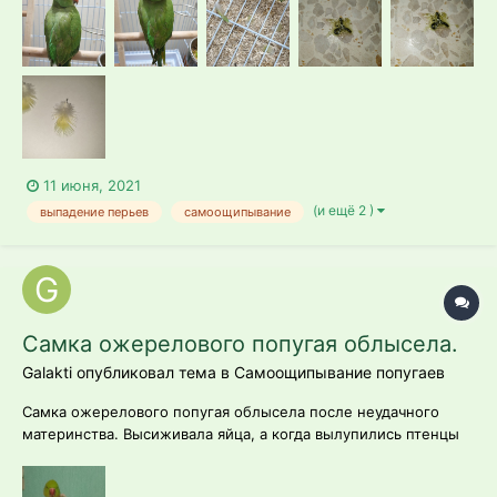
замечать перышки в клетке, штук 16 в день. Заметила,...
11 июня, 2021
(и ещё 2 )
выпадение перьев
самоощипывание
Самка ожерелового попугая облысела.
Galakti опубликовал тема в
Самоощипывание попугаев
Самка ожерелового попугая облысела после неудачного
материнства. Высиживала яйца, а когда вылупились птенцы
не стала их кормить и согревать. Самца отдали. Что делать?