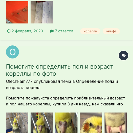
самостоятельно пить, кормлю насильно! Специалистов в
городе не нашла, один доктор согласился осмотреть, нашел
уплотнение в зобе, сделал назначение, н...
2 февраля, 2020
7 ответов
корелла
нимфа
Помогите определить пол и возраст
кореллы по фото
Olechkam777 опубликовал тема в
Определение пола и
возраста корелл
Помогите пожалуйста определить приблизительный возраст
и пол нашего кореллы, купили 3 дня назад, нам сказали что
ему ещё нет 2х месяцев, но меня смущает его клюв, на фото
видно.