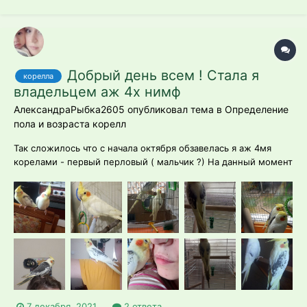
Добрый день всем ! Стала я
корелла
владельцем аж 4х нимф
АлександраРыбка2605 опубликовал тема в
Определение
пола и возраста корелл
Так сложилось что с начала октября обзавелась я аж 4мя
корелами - первый перловый ( мальчик ?) На данный момент
по словам прошлой хозяйки примерно 1,5 года , поведение
не понятное Клювом бьёт редко , иногда поет зеркалу и
нагибается вперёд , крылья не сердечком , а как бы
расправленные н...
7 декабря, 2021
2 ответа