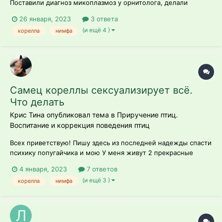
Поставили диагноз микоплазмоз у орнитолога, делали
ренген, выявили поражения легких 21 день поила суммамед
26 января, 2023
3 ответа
сузпензия и нистатином Появились признаки болезни, начал
(и ещё 4 )
корелла
нимфа
надувать шею сбоку и крехтеть по несколько минут подряд 3
дня...
Самец кореллы сексуализирует всё.
Что делать
Крис Тина опубликовал тема в
Приручение птиц.
Воспитание и коррекция поведения птиц
Всех приветствую! Пишу здесь из последней надежды спасти
психику попугайчика и мою У меня живут 2 прекрасные
кореллы. Девочка Лора (3,5 года), мальчик Пепус (~3 года).
4 января, 2023
7 ответов
Девочка идеальный питомец. Появилась первая в возврате
(и ещё 3 )
корелла
нимфа
полугода. Ручная. Спокойная. Любит гладиться. Недолго
думая я решила...