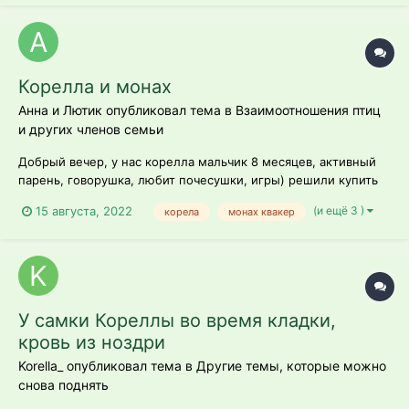
Корелла и монах
Анна и Лютик опубликовал тема в
Взаимоотношения птиц
и других членов семьи
Добрый вечер, у нас корелла мальчик 8 месяцев, активный
парень, говорушка, любит почесушки, игры) решили купить
ему друга, но кореллу вторую не хотелось брать, купили
(и ещё 3 )
15 августа, 2022
корела
монах квакер
монаха(квакер-калита) ему 3,5 месяцев, спокойный, рук не
очень боится, но иногда побаивается отходит. через клетку
корелла пр...
У самки Кореллы во время кладки,
кровь из ноздри
Korella_ опубликовал тема в
Другие темы, которые можно
снова поднять