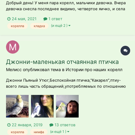
Добрый день! У меня пара корелл, мальчики девочка. Вчера
девочка снесла последнее видимо, четвертое яичко, и села
на них. И вот утром я просыпаюсь, собираюсь на работу, и
24 мая, 2021
1 ответ
вижу что у нее кровь в ноздре, конечно перепугалась,
(и ещё 2 )
корелла
кладка
переживаю?. А также ещё такое ощущение будто она не
может сходить в туа...
Джонни-маленькая отчаянная птичка
Мелисс опубликовал тема в
Истории про наших корелл
Джонни Пьяный Утюг,Беспокойная птичка,"Какарел",птиу-
всего лишь часть обращений,употребляемых по отношению
к Джонни. Джонни появился в семье в конце лета. Это был
совсем птен,молчаливый ,маленький ,только познающий
мир. Джонни не был выкормышем,но рук не боялся и уже
через пару недель спокойно заход...
22 января, 2019
13 ответов
(и ещё 1 )
корелла
нимфа