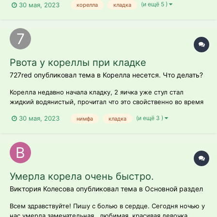
(и ещё 5 )
30 мая, 2023
корелла
кладка
витаминами Юнитабс. Все шло хорошо от начала кладки , но
на следующий день (сегодня) после 2-ого яичка у самки
начался частый ж...
Рвота у кореллы при кладке
727red опубликовал тема в
Корелла несется. Что делать?
Корелла недавно начала кладку, 2 яичка уже стул стал
жидкий водянистый, прочитал что это свойственно во время
кладки и сегодня же увидели что ее рвет что делать? Что
(и ещё 3 )
30 мая, 2023
нимфа
кладка
сталкивался с подобным ? знаю что рвота у кореллы это
очень серьезный звонок что пора иди в вет клинику...
Умерла корела очень быстро.
Виктория Колесова опубликовал тема в
Основной раздел
Всем здравствуйте! Пишу с болью в сердце. Сегодня ночью у
нас умерла замечательная , любимая, красивая девочка