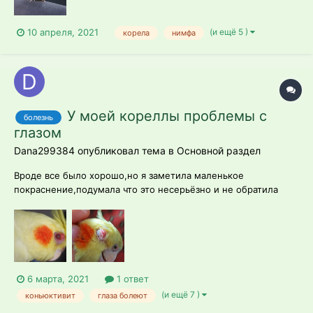
(и ещё 5 )
10 апреля, 2021
корела
нимфа
У моей кореллы проблемы с
болезнь
глазом
Dana299384 опубликовал тема в
Основной раздел
Вроде все было хорошо,но я заметила маленькое
покраснение,подумала что это несерьёзно и не обратила
внимание,а позже моя птичка начала закрывать этот
глазик,хотела протереть Ваткой намоченной в чёрный чай,но
не не позволял,на следующий день ситуация стала только
хуже,он все ещё не позволял прикасать...
6 марта, 2021
1 ответ
(и ещё 7 )
коньюктивит
глаза болеют