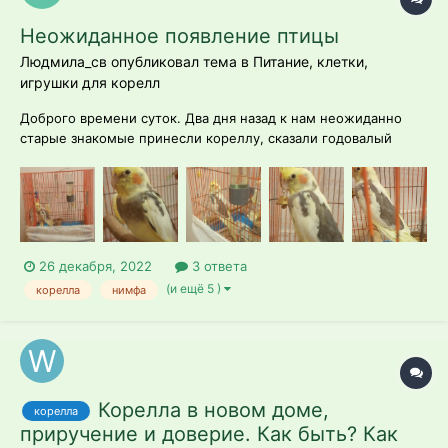
Неожиданное появление птицы
Людмила_св опубликовал тема в
Питание, клетки,
игрушки для корелл
Доброго времени суток. Два дня назад к нам неожиданно
старые знакомые принесли кореллу, сказали годовалый
мальчик. На наши вопросы ответили, что если бы они его не
забрали от прошлых хозяев, его бы просто выкинули, т.е.
Ребёнок поиграл и птичка надоела. А у знакомых дома 2 кота
и собака, у себя ника...
26 декабря, 2022
3 ответа
(и ещё 5 )
корелла
нимфа
Корелла в новом доме,
корелла
приручение и доверие. Как быть? Как