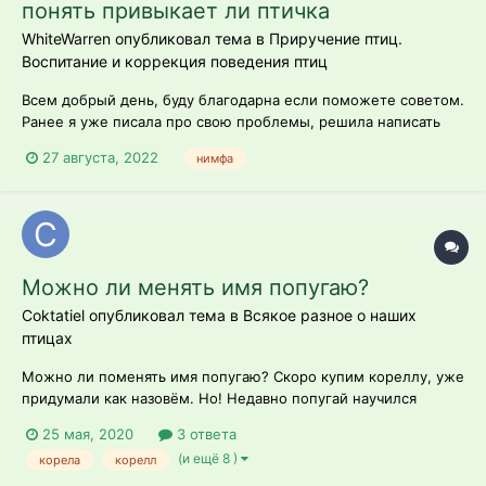
понять привыкает ли птичка
WhiteWarren опубликовал тема в
Приручение птиц.
Воспитание и коррекция поведения птиц
Всем добрый день, буду благодарна если поможете советом.
Ранее я уже писала про свою проблемы, решила написать
ещё раз. Сабо живёт у меня уже месяц, привезла его с рынка
27 августа, 2022
нимфа
где сказали что ему от силы месяца три, по приезду в новый
дом старалась не подходить сильно к нему и не надоедать,
меняла корм с...
Можно ли менять имя попугаю?
Coktatiel опубликовал тема в
Всякое разное о наших
птицах
Можно ли поменять имя попугаю? Скоро купим кореллу, уже
придумали как назовём. Но! Недавно попугай научился
говорить свое имя. Не то что мы придумали а другое. Можно
25 мая, 2020
3 ответа
будет его попробовать переучивать на другое имя?
(и ещё 8 )
корела
корелл