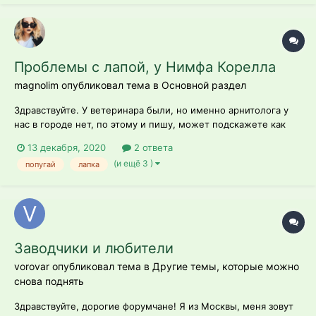
Проблемы с лапой, у Нимфа Корелла
magnolim опубликовал тема в
Основной раздел
Здравствуйте. У ветеринара были, но именно арнитолога у
нас в городе нет, по этому и пишу, может подскажете как
быть. Пару дней назад обнаружили нашу девочку-клреллы
13 декабря, 2020
2 ответа
утро на дне клетки, не могла становится на лапу,
(и ещё 3 )
попугай
лапка
передвигались с помощью клюва и здоровой Лары в итоге
все время лежит на...
Заводчики и любители
vorovar опубликовал тема в
Другие темы, которые можно
снова поднять
Здравствуйте, дорогие форумчане! Я из Москвы, меня зовут