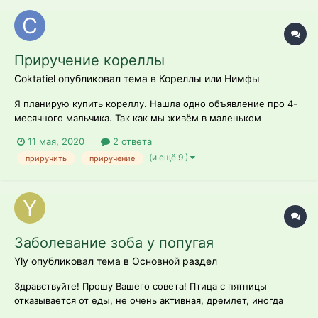
Приручение кореллы
Coktatiel опубликовал тема в
Кореллы или Нимфы
Я планирую купить кореллу. Нашла одно объявление про 4-
месячного мальчика. Так как мы живём в маленьком
городке, в нашей области почти никогда нет никаких птиц,
11 мая, 2020
2 ответа
кроме волнистиков. Скажите, птицу можно будет приручить
(и ещё 9 )
приручить
приручение
и научить говорить в возрасте 4-5 месяцев? Продавец также
указал, что птичка ручная...
Заболевание зоба у попугая
Yly опубликовал тема в
Основной раздел
Здравствуйте! Прошу Вашего совета! Птица с пятницы
отказывается от еды, не очень активная, дремлет, иногда
просыпается, чистит перышки, сегодня начала