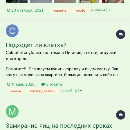
(и ещё 4 )
20 октября, 2021
корелла
нимфа
Подходит ли клетка?
Coktatiel опубликовал тема в
Питание, клетки, игрушки
для корелл
Помогите!!! Планируем купить кореллу и ищем клетку. Так
как у нас маленькая квартира, большую позволить себе не
можем. Я недавно нашла объявление про клетку 40*40*59
11 мая, 2020
3 ответа
(длина*ширина*высота*). Подходит ли такая клетка корелле,
(и ещё 10 )
клетка
клетка для птиц
при условии что буду выпускать птицу летать, когда птица
будет более мне дов...
Замирание яиц на последних сроках