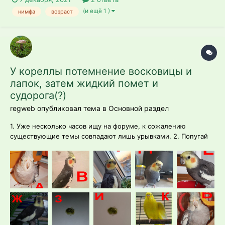
(и ещё 1 )
нимфа
возраст
У кореллы потемнение восковицы и
лапок, затем жидкий помет и
судорога(?)
regweb опубликовал тема в
Основной раздел
1. Уже несколько часов ищу на форуме, к сожалению
существующие темы совпадают лишь урывками. 2. Попугай
корелла 3. Возраст птицы ~ 14 лет (мы купили его уже не
птенцом). Предположительно (мною) самец (внешний вид +
поет, стучит клювом) 4. Корм РИО. Фильтрованая вода из под
крана в авт...