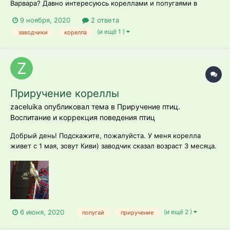
Варвара? Давно интересуюсь кореллами и попугаями в
целом. Через полгода хотелось бы завести нимфу, но
9 ноября, 2020
2 ответа
никаких заводчиков не знаю. Сможете порекомендовать
(и ещё 1 )
заводчики
корелла
проверенных заводчиков? Спасибо заранее!
Приручение кореллы
zaceluika опубликовал тема в
Приручение птиц.
Воспитание и коррекция поведения птиц
Добрый день! Подскажите, пожалуйста. У меня корелла
живет с 1 мая, зовут Киви) заводчик сказал возраст 3 месяца.
Кушает с руки, идёт на тыльную сторону ладони, если в
другой руке (в ладошке) есть корм, даёт себя чухать за
шейку, но просто так на руку не идёт. После того как
покушает, оставляю на рук...
(и ещё 2 )
6 июня, 2020
попугай
приручение