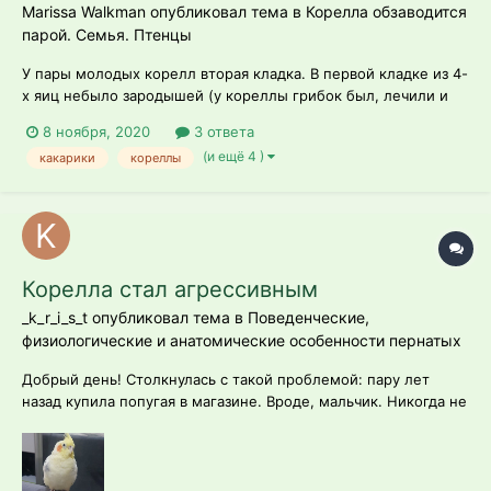
Marissa Walkman опубликовал тема в
Корелла обзаводится
парой. Семья. Птенцы
У пары молодых корелл вторая кладка. В первой кладке из 4-
х яиц небыло зародышей (у кореллы грибок был, лечили и
она нестись начала). Во второй кладке было 3 яйца, очень
8 ноября, 2020
3 ответа
хорошо родители сидели, зародыши были, двигались, но на
(и ещё 4 )
какарики
кореллы
последних сроках все яйца замерли и начали разлагаться.
Может быть проблем...
Корелла стал агрессивным
_k_r_i_s_t опубликовал тема в
Поведенческие,
физиологические и анатомические особенности пернатых
Добрый день! Столкнулась с такой проблемой: пару лет
назад купила попугая в магазине. Вроде, мальчик. Никогда не
был особо ручным, однако садился на голову и плечи. В
целом, жили довольно дружно. Недавно ко мне переехал
парень. Попугай начал игнорировать меня: все проявления
любви доставались молодо...