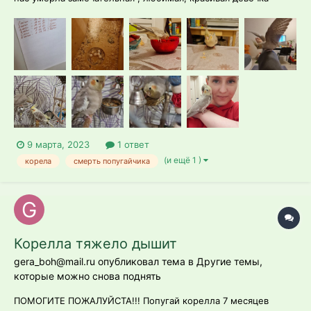
Тюша. Не понимаем, что случилось и как такое могло
произойти. Тюшу мы купили 2 года назад в возрасте 4-ёх
месяцев . Сразу же взяли большую клетку и много всяких
игрушек , переклади...
9 марта, 2023
1 ответ
(и ещё 1 )
корела
смерть попугайчика
Корелла тяжело дышит
gera_boh@mail.ru опубликовал тема в
Другие темы,
которые можно снова поднять
ПОМОГИТЕ ПОЖАЛУЙСТА!!! Попугай корелла 7 месяцев