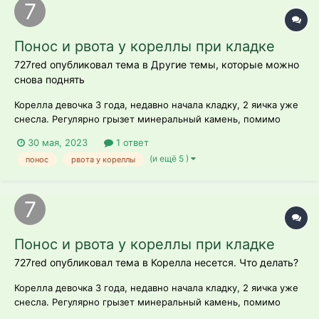
Понос и рвота у кореллы при кладке
727red опубликовал тема в
Другие темы, которые можно
снова поднять
Корелла девочка 3 года, недавно начала кладку, 2 яичка уже
снесла. Регулярно грызет минеральный камень, помимо
этого добавляем в поилку Кальций Борглюконат, чередуя с
30 мая, 2023
1 ответ
витаминами Юнитабс. Все шло хорошо от начала кладки , но
(и ещё 5 )
понос
рвота у кореллы
на следующий день (сегодня) после 2-ого яичка у самки
начался частый ж...
Понос и рвота у кореллы при кладке
727red опубликовал тема в
Корелла несется. Что делать?
Корелла девочка 3 года, недавно начала кладку, 2 яичка уже
снесла. Регулярно грызет минеральный камень, помимо
этого добавляем в поилку Кальций Борглюконат, чередуя с