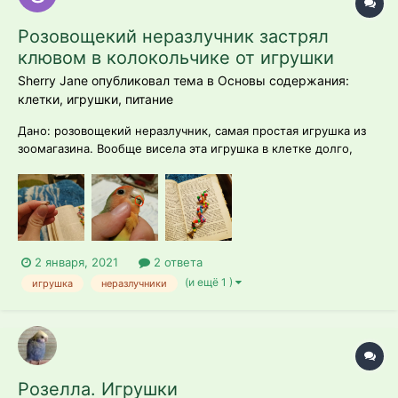
Розовощекий неразлучник застрял
клювом в колокольчике от игрушки
Sherry Jane опубликовал тема в
Основы содержания:
клетки, игрушки, питание
Дано: розовощекий неразлучник, самая простая игрушка из
зоомагазина. Вообще висела эта игрушка в клетке долго,
была куплена почти сразу с птицей, чтобы хоть то-то висело.
Внимание на нее было никакого, пока в один прекрасный
вечер птиц не заинтересовался. Гонял ее по всей стене
клетки, куса...
2 января, 2021
2 ответа
(и ещё 1 )
игрушка
неразлучники
Розелла. Игрушки