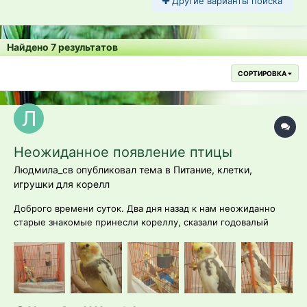
Другие варианты поиска
Найдено 7 результатов
СОРТИРОВКА
Неожиданное появление птицы
Людмила_св опубликовал тема в
Питание, клетки,
игрушки для корелл
Доброго времени суток. Два дня назад к нам неожиданно
старые знакомые принесли кореллу, сказали годовалый
мальчик. На наши вопросы ответили, что если бы они его не
забрали от прошлых хозяев, его бы просто выкинули, т.е.
Ребёнок поиграл и птичка надоела. А у знакомых дома 2 кота
и собака, у себя ника...