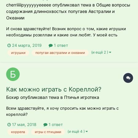
cherriiiiipyyyyyyeeeee опубликовал тема в
Общие вопросы
содержания длиннохвостых попугаев Австралии и
Океании
И снова здравствуйте! Возник вопрос о том, какие игрушки
необходимы розеллам и какие они любят. У моей есть
разноцветная грызелка с шнурочком снизу, также недавно
24 марта, 2019
1 ответ
купили колокольчик на деревянных кольцах. Колокольчик ей
(и ещё 2 )
игрушки
попугаи австралии и океании
понравился, грызелку грызёт по необходимости. Но вот хочу
спросить, потому...
Как можно играть с Кореллой?
Бохир опубликовал тема в
Птичья игротека
Всем здравствуйте, я хочу спросить как можно играть с
кореллой?
17 мая, 2018
1 ответ
(и ещё 4 )
коррела
игры с птицами