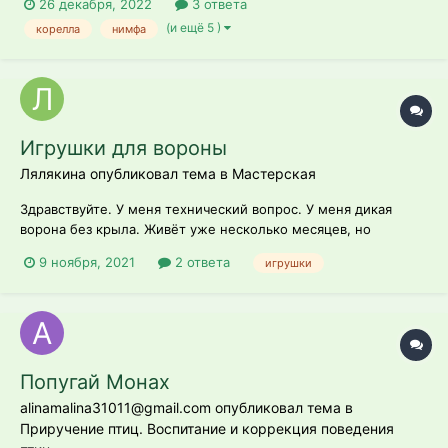
26 декабря, 2022
3 ответа
(и ещё 5 )
корелла
нимфа
Игрушки для вороны
Лялякина опубликовал тема в
Мастерская
Здравствуйте. У меня технический вопрос. У меня дикая
ворона без крыла. Живёт уже несколько месяцев, но
единственный контакт на который идёт - позволяет ее
9 ноября, 2021
2 ответа
игрушки
подсаживать. Сейчас я ей оборудовала наконец клетку и она
отказывается ее покидать. Хочу ей туда игрушек и вот с этим
основная проблема. Где их...
Попугай Монах
alinamalina31011@gmail.com опубликовал тема в
Приручение птиц. Воспитание и коррекция поведения