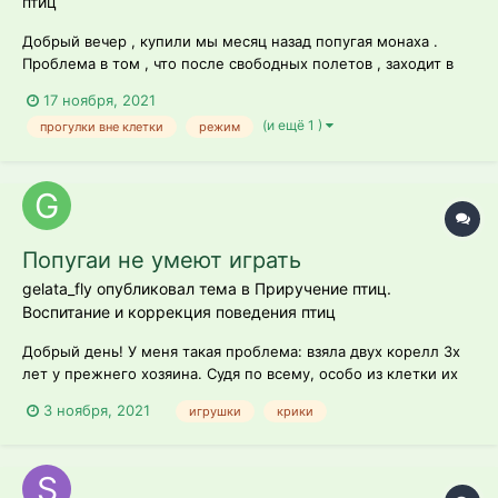
птиц
Добрый вечер , купили мы месяц назад попугая монаха .
Проблема в том , что после свободных полетов , заходит в
клетку ( хочет кушать ) , смотрит на нас , если подходишь
17 ноября, 2021
близко , вылетает обратно , как только начинаешь пытаться
(и ещё 1 )
прогулки вне клетки
режим
закрыть клетку , начинает метаться по клетке , падать . Как
положено , н...
Попугаи не умеют играть
gelata_fly опубликовал тема в
Приручение птиц.
Воспитание и коррекция поведения птиц
Добрый день! У меня такая проблема: взяла двух корелл 3х
лет у прежнего хозяина. Судя по всему, особо из клетки их
не выпускали и игрушек в клетке почти не было. Прошло 4
3 ноября, 2021
игрушки
крики
месяца. Приручить пока не удалось. Попуги на свободном
выгуле, на ночь закрываю в клетке (когда вечером идут
тусить в к...