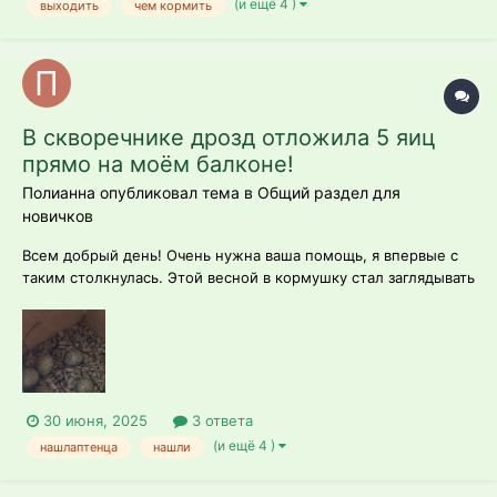
(и ещё 4 )
выходить
чем кормить
В скворечнике дрозд отложила 5 яиц
прямо на моём балконе!
Полианна опубликовал тема в
Общий раздел для
новичков
Всем добрый день! Очень нужна ваша помощь, я впервые с
таким столкнулась. Этой весной в кормушку стал заглядывать
дрозд( или это не дрозд не знаю!!) самка и самец , часто
прилетали и что-то делали. Потом смотрю - а семечки не
убавляются, как были так и есть. Думаю странно , и никто из
др...
30 июня, 2025
3 ответа
(и ещё 4 )
нашлаптенца
нашли