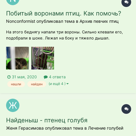
Побитый воронами птиц. Как помочь?
Nonconformist опубликовал тема в
Архив певчих птиц
На этого беднягу напали три вороны. Сильно клевали его,
подобрали в шоке. Лежал на боку и тяжело дышал.
Несколько ран на голове обработали Раносаном. За день,
проведенный в клетке, он более-менее очухался, прыгает,
ночью спал, даже "чирикнул". Но не ест, и вроде бы не пьет
(макает голову в по...
31 мая, 2020
4 ответа
(и ещё 4 )
нашли
найден
Найденыш - птенец голубя
Женя Герасимова опубликовал тема в
Лечение голубей