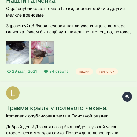
Нашли галчонка.
Olga' опубликовал тема в
Галки, сороки, сойки и другие
мелкие врановые
Здравствуйте! Вчера вечером нашли уже спящего во дворе
галчонка. Рядом был ещё чуть поменьше птенец, но, похоже,
что он разбился. Скажите, это слёток? Отнести обратно? На
лапах полностью не стоит, как на фото, но за пальцы ими
хватает. Каркает, дала пока только воды из шприца без иглы.
29 мая, 2021
34 ответа
нашли
галчонок
Травма крыла у полевого чекана.
lromanenk опубликовал тема в
Основной раздел
Добрый день! Два дня назад был найден луговой чекан -
скорее всего молодая самка. Повреждено левое крыло -