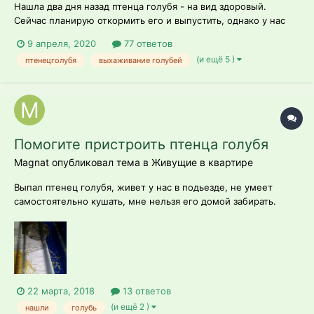
Нашла два дня назад птенца голубя - на вид здоровый.
Сейчас планирую откормить его и выпустить, однако у нас
часто бывают небольшие трудности, связанные с питанием
9 апреля, 2020
77 ответов
(все время хочет есть, и при кормлении из шприца с трубкой
(и ещё 5 )
птенецголубя
выхаживание голубей
вертит головой в поисках еды) и тем, что птенец не хочет
нормально спать - о...
Помогите пристроить птенца голубя
Magnat опубликовал тема в
Живущие в квартире
Выпал птенец голубя, живет у нас в подьезде, не умеет
самостоятельно кушать, мне нельзя его домой забирать.
Посадила его в клетку и дала всё необходимое, но боюсь он
так не выживет. Кто может взять его ? Без посторонней
помощи он не выживет.
22 марта, 2018
13 ответов
(и ещё 2 )
нашли
голубь