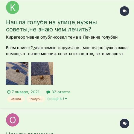
Нашла голубя на улице,нужны
советы,не знаю чем лечить?
Кирагеоргиевна опубликовал тема в
Лечение голубей
Всем привет?,уважаемые форумчане , мне очень нужна ваша
помощь,а точнее мнения, советы экспертов, ветеринарных
врачей если такие есть на форуме, В общем моя история
такая, перед новым годом возвращалась домой с работы
,нашла на улице голубя, он сидел нахохлевшись,взлететь не
смог,сразу поняла ,что с...
7 января, 2021
32 ответа
(и ещё 4 )
нашли
голубь