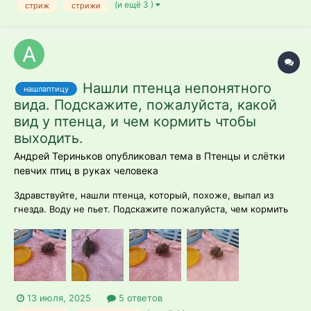
(и ещё 3 )
стриж
стрижи
Нашли птенца непонятного
нашлаптицу
вида. Подскажите, пожалуйста, какой
вид у птенца, и чем кормить чтобы
выходить.
Андрей Териньков опубликовал тема в
Птенцы и слётки
певчих птиц в руках человека
Здравствуйте, нашли птенца, который, похоже, выпал из
гнезда. Воду не пьет. Подскажите пожалуйста, чем кормить
его можно. И кто это (кукушка, либо трясогузка, либо еще
кто-то)?
13 июля, 2025
5 ответов