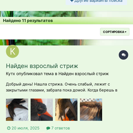
Другие варианты поиска
Найдено 11 результатов
СОРТИРОВКА
Найден взрослый стриж
Кутх опубликовал тема в
Найден взрослый стриж
Добрый день! Нашла стрижа. Очень слабый, лежит с
закрытыми глазами, забрала пока домой. Когда берешь в
руки бьётся, крылья держит. Когда сидит крыло правое
отдельно держит, левое под себя. Сидит как придется,
кренит немного вперёд. Так же дырка без перьев в районе
головы и вот такое как раз таки на...
20 июля, 2025
7 ответов