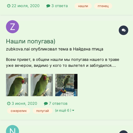
22 июля, 2020
3 ответа
нашли
птенец
Нашли попугава)
zubkova.nai опубликовал тема в
Найдена птица
Всем привет, в общем нашли мы попугава нашего в траве
уже вечером, видимо у кого то вылетел и заблудился....
поймали ,принесли домой, у друзей клетка оказалась , в
общем разместили его в клетке(от карелки) купила ему
песочек,корм рио, смастерила парочку игрушек(он ими не
играет) По описанию оч...
3 июня, 2020
7 ответов
(и ещё 6 )
ожерелик
попугай