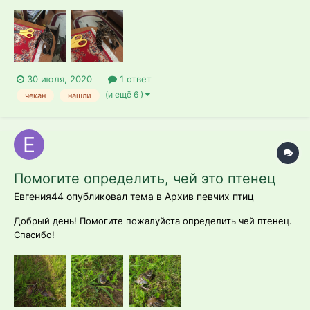
летать не может. На ощупь по сравнению с правым на левом
более выражено соединение лучевой и плечевой костей, и
находится оно под большим наклоном. Крыло почти всегда в
положении как на фото, м...
30 июля, 2020
1 ответ
(и ещё 6 )
чекан
нашли
Помогите определить, чей это птенец
Евгения44 опубликовал тема в
Архив певчих птиц
Добрый день! Помогите пожалуйста определить чей птенец.
Спасибо!