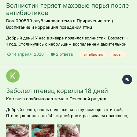
Волнистик теряет маховые перья после
антибиотиков
Dora090599 опубликовал тема в
Приручение птиц.
Воспитание и коррекция поведения птиц
Добрый день! У нас в январе появился волнистик. Возраст: ~
1 год. Столкнулись с небольшим воспалением дыхательной
системы. На прошлой неделе прописали антибиотик
14 апреля, 2020
2 ответа
антибиотик
перья
(Marbofloxicin),с курсом на 7 дней. Курс закончили позавчера,
но уже начиная с 5го дня попугайчик начал терять перья.
Сейчас уже...
Заболел птенец кореллы 18 дней
Katrinush опубликовал тема в
Основной раздел
Добрый вечер, очень надеюсь на вашу помощь с птичкой.
Птенец кореллы, до 14-ти дней рос и развивался правильно,
как и двое его братьев/сестёр, кормили его родители.
Рацион родителей полноценный: зерновая смесь, каши,
яйцо, пророст, фрукты, овощи, сепия, минеральный камень,