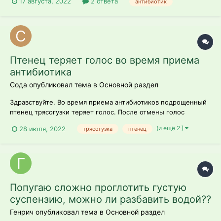
17 августа, 2022
2 ответа
антибиотик
Птенец теряет голос во время приема
антибиотика
Сода опубликовал тема в
Основной раздел
Здравствуйте. Во время приема антибиотиков подрощенный
птенец трясогузки теряет голос. После отмены голос
возвращается. Подскажите пожалуйста, почему так
(и ещё 2 )
28 июля, 2022
трясогузка
птенец
происходит и можно ли что-то с этим сделать? (антибиотик
Супракс 100 мг в 5 мл, 2 раза в день по 0,1)
Попугаю сложно проглотить густую
суспензию, можно ли разбавить водой??
Генрич опубликовал тема в
Основной раздел