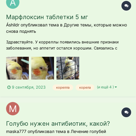
Марфлоксин таблетки 5 мг
Áshildr опубликовал тема в
Другие темы, которые можно
снова поднять
Здравствуйте. У корреллы появились внешние признаки
заболевания, но аппетит остался хорошим. Связались с
орнитологом, он сказал, что это инфекция и нужны
антибиотики. Марфлоксин как и в какой дозе давать, может
ли кто-то подсказать?
(и ещё 4 )
9 сентября, 2023
корелла
корела
Голубю нужен антибиотик, какой?
maska777 опубликовал тема в
Лечение голубей