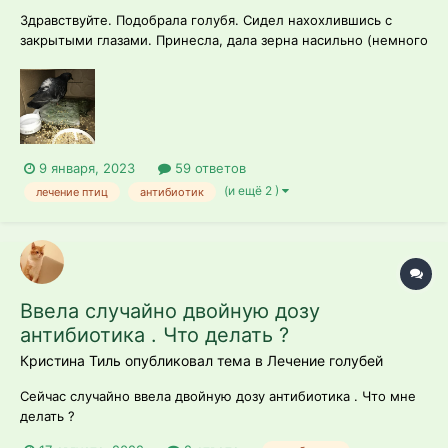
Здравствуйте. Подобрала голубя. Сидел нахохлившись с
закрытыми глазами. Принесла, дала зерна насильно (немного
гороха, семечек, гречки). Смотрю он повеселел и через
какое-то время начал сам есть и пить. Из еды выел всю
перловку. Но всё же он не активный, хоть и ест сам. Он
стоит и спина нахохлившаяс...
9 января, 2023
59 ответов
(и ещё 2 )
лечение птиц
антибиотик
Ввела случайно двойную дозу
антибиотика . Что делать ?
Кристина Тиль опубликовал тема в
Лечение голубей
Сейчас случайно ввела двойную дозу антибиотика . Что мне
делать ?