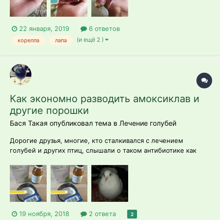
зелёные веточки кругл...
22 января, 2019
6 ответов
(и ещё 2 )
корелла
лапа
Как экономно разводить амоксиклав и
другие порошки
Бася Такая опубликовал тема в
Лечение голубей
Дорогие друзья, многие, кто сталкивался с лечением
голубей и других птиц, слышали о таком антибиотике как
амоксиклав. Удобнее всего покупать его в виде порошка для
приготовления суспензии, разводить и выпаивать в клюв из
шприца. Одна проблема - препарат продается в большом
флакона, и подразумевается...
19 ноября, 2018
2 ответа
2