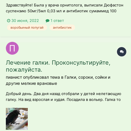
Здравствуйте! Была у врача орнитолога, выписали Дюфастон
суспензию 50мг/5мл 0,03 мл и антибиотик сумаммед 100
суспензию 0,05 мл. Суспензии очень вязкие, липкие, у
30 июня, 2022
1 ответ
попугая просто не получается проглотить все, он даже не
воробьиный попугай
антибиотик
может их счистить с внутренней поверхности клюва. Можно
ли во время дачи ле...
Лечение галки. Проконсультируйте,
пожалуйста.
пианист опубликовал тема в
Галки, сороки, сойки и
другие мелкие врановые
Добрый день. Два дня назад отобрали у детей нелетающую
галку. На вид взрослая и худая. Посадила в вольер. Галка то
ли шаталась, то ли хромала. Потом начала умирать.
Подобрала,когда она уже лежала и закатывала глаза. Особо
не надеясь, развела антибиотик доксициклин (Юнидокс
солютаб) и споила две капл...