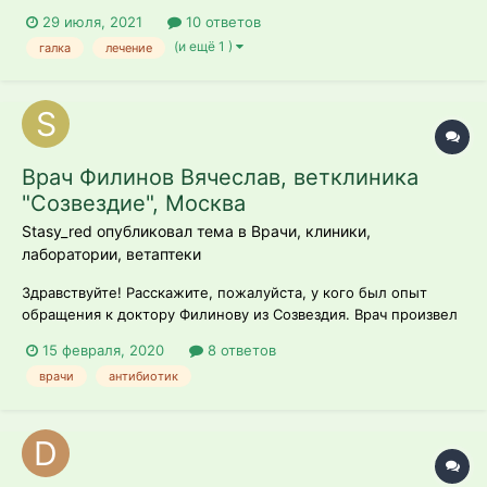
29 июля, 2021
10 ответов
(и ещё 1 )
галка
лечение
Врач Филинов Вячеслав, ветклиника
"Созвездие", Москва
Stasy_red опубликовал тема в
Врачи, клиники,
лаборатории, ветаптеки
Здравствуйте! Расскажите, пожалуйста, у кого был опыт
обращения к доктору Филинову из Созвездия. Врач произвел
очень хорошее впечатление. Дело в том, что он назначил
15 февраля, 2020
8 ответов
нам лечение антибиотиками в больших дозах и по такой
врачи
антибиотик
схеме, которую я не видела ни на одном форуме. Дают ли
Сумамед дважды в день? К с...