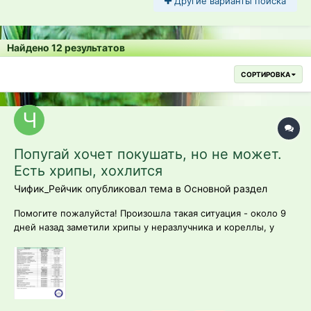
Другие варианты поиска
Найдено 12 результатов
СОРТИРОВКА
Попугай хочет покушать, но не может.
Есть хрипы, хохлится
Чифик_Рейчик опубликовал тема в
Основной раздел
Помогите пожалуйста! Произошла такая ситуация - около 9
дней назад заметили хрипы у неразлучника и кореллы, у
неразлучника была одышка. Через 4 дня приёма перестали
давать корелле антибиотики (давали разбавленный с водой в
инсулиновом шприце без иглы), потому что он ими давился,
неразлучнику продолж...