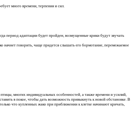
ебует много времени, терпения и сил.
огда период адаптации будет пройден, возмущенные крики будут звучать
ако начнет говорить, чаще придется слышать его бормотание, перемежаемое
 птицы, многих индивидуальных особенностей, а также времени и усилий,
ставить в покое, чтобы дать возможность привыкнуть к новой обстановке. В
о только что купленных жако при приближении к клетке начинают кричать,