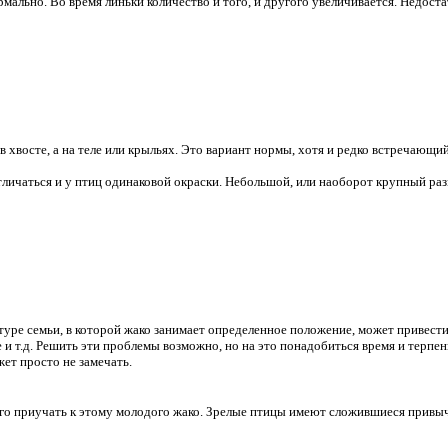
рмально. Во время линьки количество и того, и другого увеличивается. Недос
в хвосте, а на теле или крыльях. Это вариант нормы, хотя и редко встречающи
тличаться и у птиц одинаковой окраски. Небольшой, или наоборот крупный раз
туре семьи, в которой жако занимает определенное положение, может привест
и т.д. Решить эти проблемы возможно, но на это понадобиться время и терпен
ет просто не замечать.
его приучать к этому молодого жако. Зрелые птицы имеют сложившиеся привыч