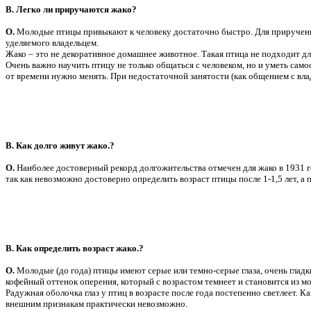
В. Легко ли приручаются жако?
О.
Молодые птицы привыкают к человеку достаточно быстро. Для приручения
уделяемого владельцем.
Жако – это не декоративное домашнее животное. Такая птица не подходит для
Очень важно научить птицу не только общаться с человеком, но и уметь само
от времени нужно менять. При недостаточной занятости (как общением с вл
В. Как долго живут жако.?
О.
Наиболее достоверный рекорд долгожительства отмечен для жако в 1931 го
так как невозможно достоверно определить возраст птицы после 1-1,5 лет, а 
В. Как определить возраст жако.?
О.
Молодые (до года) птицы имеют серые или темно-серые глаза, очень глад
кофейный оттенок оперения, который с возрастом темнеет и становится из м
Радужная оболочка глаз у птиц в возрасте после года постепенно светлеет. Ка
внешним признакам практически невозможно.