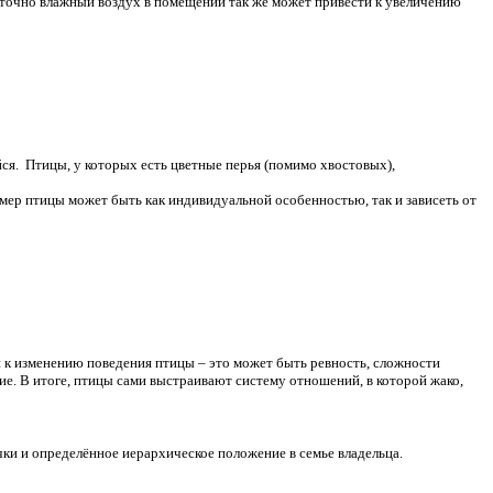
таточно влажный воздух в помещении так же может привести к увеличению
йся. Птицы, у которых есть цветные перья (помимо хвостовых),
мер птицы может быть как индивидуальной особенностью, так и зависеть от
и к изменению поведения птицы – это может быть ревность, сложности
ие. В итоге, птицы сами выстраивают систему отношений, в которой жако,
ки и определённое иерархическое положение в семье владельца.