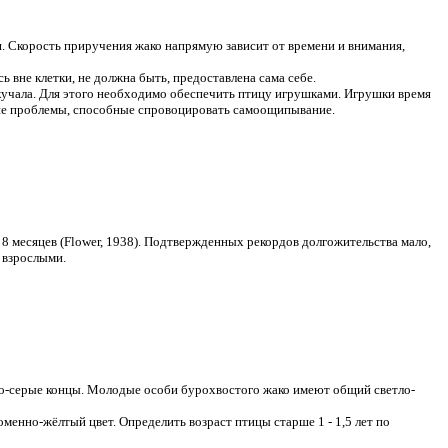
. Скорость приручения жако напрямую зависит от времени и внимания,
 вне клетки, не должна быть, предоставлена сама себе.
 скучала. Для этого необходимо обеспечить птицу игрушками. Игрушки время
ские проблемы, способные спровоцировать самоощипывание.
 8 месяцев (Flower, 1938). Подтвержденных рекордов долгожительства мало,
е взрослыми.
мно-серые концы. Молодые особи бурохвостого жако имеют общий светло-
ломенно-жёлтый цвет. Определить возраст птицы старше 1 - 1,5 лет по