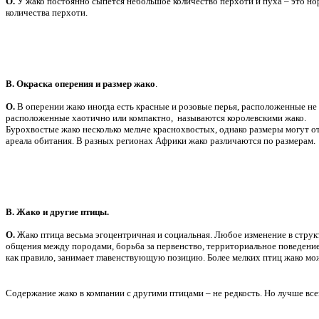
О.
У жако постоянно сыпется небольшое количество перхоти и пуха – это но
количества перхоти.
В. Окраска оперения и размер жако
.
О.
В оперении жако иногда есть красные и розовые перья, расположенные не 
расположенные хаотично или компактно, называются королевскими жако.
Бурохвостые жако несколько мельче краснохвостых, однако размеры могут о
ареала обитания. В разных регионах Африки жако различаются по размерам.
В. Жако и другие птицы.
О.
Жако птица весьма эгоцентричная и социальная. Любое изменение в струк
общения между породами, борьба за первенство, территориальное поведение 
как правило, занимает главенствующую позицию. Более мелких птиц жако мож
Содержание жако в компании с другими птицами – не редкость. Но лучше вс