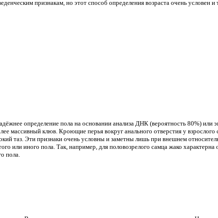
еденческим признакам, но этот способ определения возраста очень условен и
дёжнее определение пола на основании анализа ДНК (вероятность 80%) или э
лее массивный клюв. Кроющие перья вокруг анального отверстия у взрослого 
кий таз. Эти признаки очень условны и заметны лишь при внешнем относитель
ого или иного пола. Так, например, для половозрелого самца жако характерна
о пола.