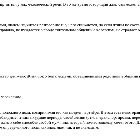
 научиться у них человеческой речи. В то же время говорящий жако сам может
ми, шансы научиться разговаривать у него снижаются, но если птицы не соста
правило, не нуждается в продолжительном общении с человеком, не страдает 
ество для жако. Живя бок о бок с людьми, объединёнными родством и общими и
еловеческом.
положного пола, воспринимая его как модель партнёра. В этом есть некоторая 
рабандные птицы в худшие периоды своей жизни (отлов, транспортировка, пер
жако к себе способен любой мужчина, который по-настоящему хочет этого. Дл
м определенного пола, как знакомым, так и не знакомым.