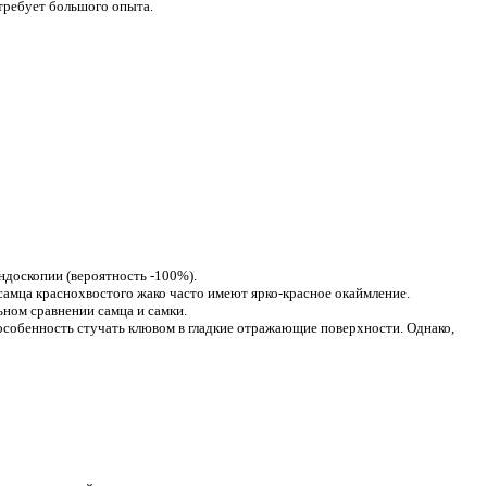
 требует большого опыта.
ндоскопии (вероятность -100%).
самца краснохвостого жако часто имеют ярко-красное окаймление.
ном сравнении самца и самки.
 особенность стучать клювом в гладкие отражающие поверхности. Однако,