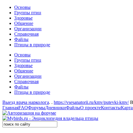
Основы
Группы птиц
Здоровье
Общение
Организации
Справочная
Файлы
Птицы в природе
Основы
Группы птиц
Здоровье
Общение
Организации
Справочная
Файлы
Птицы в природе
Выезд врача нарколога
. .
https://vsesanatorii.ru/kmv/putevki-kmv/
В
Главная
FAQ
Форумы
Дневники
Файлы
О проекте
Контакты
Карта