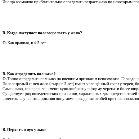
Иногда возможно приблизительно определить возраст жако по некоторым пов
В. Когда наступает половозрелость у жако?
О.
Как правило, в 4-5 лет.
В. Как определить пол жако?
О.
Точно определить пол жако по внешним признакам невозможно. Гораздо на
Половозрелый самец жако (старше 5 лет) имеет уплощённый сверху череп, бо
Самки жако, как правило, имеют куполообразную форму черепа и более широ
Существует ряд поведенческих признаков, характерных для представителей т
известны случаи копирования попугаями поведения особей противоположног
В. Перхоть и пух у жако
.