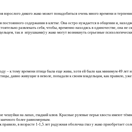
 взрослого дикого жако может понадобиться очень много времени и терпения
 постоянного содержания в клетке. Она остро нуждается в общении и, находясь
стоятельно развлекать себя, чтобы, временно находясь в одиночестве, она не
адельцем, так и игрушками) у жако могут возникнуть серьезные психологиче
ду – к тому времени птица была еще жива, хотя ей было как минимум 49 лет и
птицы, давно живущие в неволе, попадали к своим владельцам, как правило, уж
кие чешуйки на лапах, гладкий клюв. Красные рулевые перья хвоста имеют тё
озаичного более равномерным.
к правило, в возрасте 1-1,5 лет радужная оболочка глаз у жако приобретает со