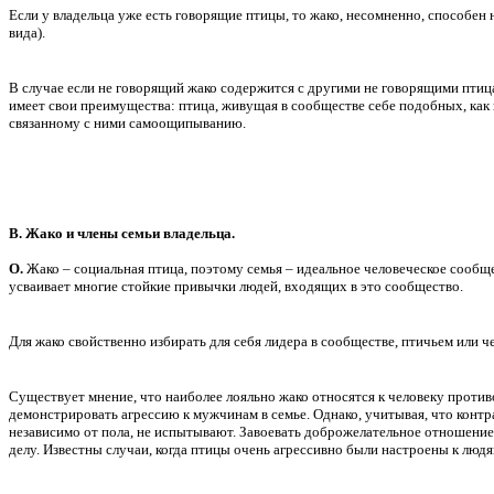
Если у владельца уже есть говорящие птицы, то жако, несомненно, способен
вида).
В случае если не говорящий жако содержится с другими не говорящими птица
имеет свои преимущества: птица, живущая в сообществе себе подобных, как 
связанному с ними самоощипыванию.
В. Жако и члены семьи владельца.
О.
Жако – социальная птица, поэтому семья – идеальное человеческое сообщ
усваивает многие стойкие привычки людей, входящих в это сообщество.
Для жако свойственно избирать для себя лидера в сообществе, птичьем или ч
Существует мнение, что наиболее лояльно жако относятся к человеку противо
демонстрировать агрессию к мужчинам в семье. Однако, учитывая, что конт
независимо от пола, не испытывают. Завоевать доброжелательное отношение 
делу. Известны случаи, когда птицы очень агрессивно были настроены к людя