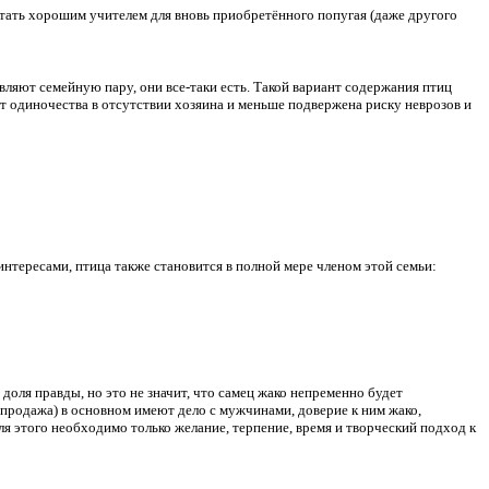
 стать хорошим учителем для вновь приобретённого попугая (даже другого
вляют семейную пару, они все-таки есть. Такой вариант содержания птиц
от одиночества в отсутствии хозяина и меньше подвержена риску неврозов и
нтересами, птица также становится в полной мере членом этой семьи:
доля правды, но это не значит, что самец жако непременно будет
епродажа) в основном имеют дело с мужчинами, доверие к ним жако,
я этого необходимо только желание, терпение, время и творческий подход к