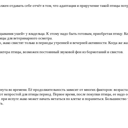
жен отдавать себе отчёт в том, что адаптация и приручение такой птицы потр
дывания ушей» у владельца. К этому надо быть готовым, приобретая птицу. К
тицы для ветеринарного осмотра.
, жако свистят только в периоды утренней и вечерней активности. Когда же ж
арактера птицы, возможен постоянный звуковой фон из бормотаний и свистов.
ута во времени. Её продолжительность зависит от многих факторов: возраста
от непростой для птицы период. Первое время, после покупки птицы, ее надо о
.к. при испуге жако может начать метаться по клетке и пораниться. Большинств
ть.