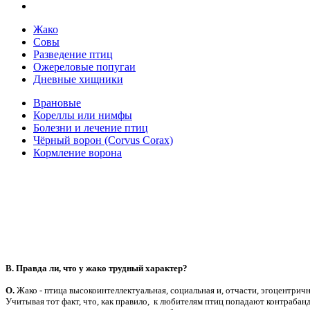
Жако
Совы
Разведение птиц
Ожереловые попугаи
Дневные хищники
Врановые
Кореллы или нимфы
Болезни и лечение птиц
Чёрный ворон (Corvus Corax)
Кормление ворона
В. Правда ли, что у жако трудный характер?
О.
Жако - птица высокоинтеллектуальная, социальная и, отчасти, эгоцентричн
Учитывая тот факт, что, как правило, к любителям птиц попадают контраба