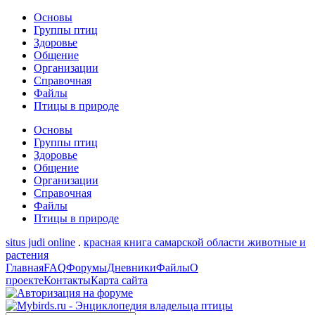
Основы
Группы птиц
Здоровье
Общение
Организации
Справочная
Файлы
Птицы в природе
Основы
Группы птиц
Здоровье
Общение
Организации
Справочная
Файлы
Птицы в природе
situs judi online
.
красная книга самарской области животные и
растения
Главная
FAQ
Форумы
Дневники
Файлы
О
проекте
Контакты
Карта сайта