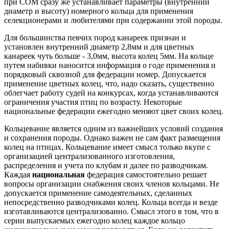
при СОМ сразу же устанавливает параметры (внутренний
диаметр и высоту) номерного кольца для применения
селекционерами и любителями при содержании этой породы.
Для большинства певчих пород канареек признан и
установлен внутренний диаметр 2,8мм и для цветных
канареек чуть больше - 3,0мм, высота колец 5мм. На кольце
путем набивки наносится информация о годе применения и
порядковый сквозной для федерации номер. Допускается
применение цветных колец, что, надо сказать, существенно
облегчает работу судей на конкурсах, когда устанавливаются
ограничения участия птиц по возрасту. Некоторые
национальные федерации ежегодно меняют цвет своих колец.
Кольцевание является одним из важнейших условий создания
и сохранения породы. Однако важен не сам факт размещения
колец на птицах. Кольцевание имеет смысл только вкупе с
организацией централизованного изготовления,
распределения и учета по клубам и далее по разводчикам.
Каждая
национальная
федерация самостоятельно решает
вопросы организации снабжения своих членов кольцами. Не
допускается применение самодеятельных, сделанных
непосредственно разводчиками колец. Кольца всегда и везде
изготавливаются централизованно. Смысл этого в том, что в
серии выпускаемых ежегодно колец каждое кольцо