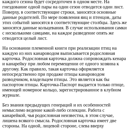
каждого сезона будет сосредоточен в одном месте. На
гнездование одной пары на один сезон отводится один лист.
Поверху, в соответствующие строки, заносятся основные
данные родителей. По мере появления яиц и птенцов, даты
этих событий заносятся в соответствующие столбцы. Здесь же
заносятся данные кольцевания. В случае использования самки
с несколькими самцами, на каждое разведение опять же
отводится целый лист.
На основании племенной книги при реализации птиц на
каждую из них канароводом выписывается родословная
карточка. Родословная карточка должна сопровождать кенара
и канарейку при любом перемещении от одного хозяина к
другому. Как правило, такая карточка оформляется
непосредственно при продаже птицы канароводом
разводчиком, владельцем птицы. Это является как бы
паспортом птицы. Карточка-Паспорт выдается только птице,
имеющей номерное кольцо, зарегистрированное в клубном
журнале.
Без знания предыдущих генераций и их особенностей
немыслимо ведение какой-либо селекции. Работа с
канарейкой, чья родословная неизвестна, в этом случае,
лишена всякого смысла. Родословная карточка имеет две
стороны. На одной, лицевой стороне, слева вверху