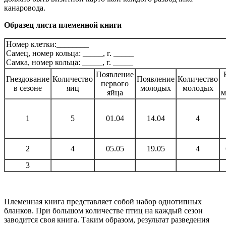
канаровода.
Образец листа племенной книги
Номер клетки:________
Самец, номер кольца: _____, г. _____
Самка, номер кольца: _____, г. _____
Появление
Гнездование
Количество
Появление
Количество
первого
в сезоне
яиц
молодых
молодых
яйца
м
1
5
01.04
14.04
4
2
4
05.05
19.05
4
3
Племенная книга представляет собой набор однотипных
бланков. При большом количестве птиц на каждый сезон
заводится своя книга. Таким образом, результат разведения