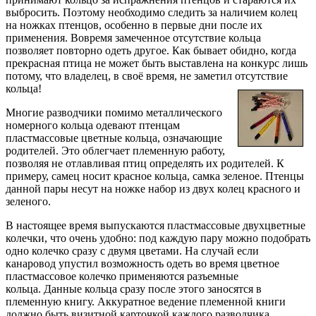
выбросить. Поэтому необходимо следить за наличием колец
на ножках птенцов, особенно в первые дни после их
применения. Вовремя замеченное отсутствие кольца
позволяет повторно одеть другое. Как бывает обидно, когда
прекрасная птица не может быть выставлена на конкурс лишь
потому, что владелец, в своё время, не заметил отсутствие
кольца!
Многие разводчики помимо металлического
номерного кольца одевают птенцам
пластмассовые цветные кольца, означающие
родителей. Это облегчает племенную работу,
позволяя не отлавливая птиц определять их родителей. К
примеру, самец носит красное кольца, самка зеленое. Птенцы
данной пары несут на ножке набор из двух колец красного и
зеленого.
В настоящее время выпускаются пластмассовые двухцветные
колечки, что очень удобно: под каждую пару можно подобрать
одно колечко сразу с двумя цветами. На случай если
канаровод упустил возможность одеть во время цветное
пластмассовое колечко применяются разъемные
кольца. Данные кольца сразу после этого заносятся в
племенную книгу. Аккуратное ведение племенной книги
должно быть визитной карточкой каждого разводчика