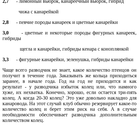
2,7
- лимонный вьюрок, канареечный вьюрок, гибрид
чижа с канарейкой
2,8
- певчие породы канареек и цветные канарейки
3,0
- цветные и некоторые породы фигурных канареек,
гибриды
щегла и канарейки, гибриды кенара с коноплянкой
3,3
- фигурные канарейки, зеленушка, гибриды канарейки
Чаще всего разводчик не знает, какое количество птенцов он
получит в течение года. Заказывать же кольца приходиться
заранее, в начале года. Год на год не приходится и как
результат - у разводчика избыток колец или, что намного
хуже, их нехватка. Конечно, хорошо, если остается три-пять
колец. А когда 20-30 колец? Это уже довольно накладно для
канаровода. На этот случай клуб обычно резервирует какое-то
количество колец и берет этим риск на себя. А в случае
необходимости обеспечивает разводчика дополнительным
количеством колец.