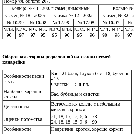
Номер чл. билета: 207.
Кольцо № 48 - 2003г самец лимонный
Кольцо № 
Самец № 18 - 2000г
Самка № 12 - 2002
Самец № 32 - 
№ 10-99
№ 16-98
№ 12-98
№ 17-98
№ 16-97
№ 
№14-
№15-
№9-
№8-
№12-
№14-
№24-
№11-
№11-
№11-
№14
96
97
97
95
95
96
95
96
98
96
97
Оборотная сторона родословной карточки певчей
канарейки
Бас - 21 балл, Глухой бас - 18, бубенцы
Особенности песни
- 15
самца
Свистки - 15 и т.д.
Наиболее хорошие
Бас, бубенцы и свистки
колена
Встречаются колена с небольшим
Диссонансы
металл. скрипом
21, 18, 15, 12, 6, 6 = 78
Оценки потомства
24, 18, 18, 15, 9, 6 = 90
Особенности
Недрачлив, кроток, хорошо кормит