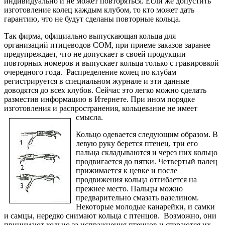
индивидуально и не может повторяться. Если же допустить
изготовление колец каждым клубом, то кто может дать
гарантию, что не будут сделаны повторные кольца.
Так фирма, официально выпускающая кольца для
организаций птицеводов СОМ, при приеме заказов заранее
предупреждает, что не допускает в своей продукции
повторных номеров и выпускает кольца только с гравировкой
очередного года. Распределение колец по клубам
регистрируется в специальном журнале и эти данные
доводятся до всех клубов. Сейчас это легко можно сделать
разместив информацию в Итернете. При ином порядке
изготовления и распространения, кольцевание не имеет
смысла.
Кольцо одевается следующим образом. В
левую руку берется птенец, три его
пальца складываются и через них кольцо
продвигается до пятки. Четвертый палец
прижимается к цевке и после
продвижения кольца отгибается на
прежнее место. Пальцы можно
предварительно смазать вазелином.
Некоторые молодые канарейки, и самки
и самцы, нередко снимают кольца с птенцов. Возможно, они
принимают кольцо за испражнения птенцов и стараются их