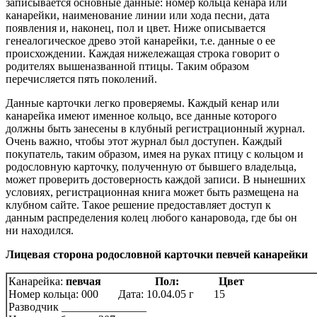
записывается основные данные: номер кольца кенара или
канарейки, наименование линии или хода песни, дата
появления и, наконец, пол и цвет. Ниже описывается
генеалогическое древо этой канарейки, т.е. данные о ее
происхождении. Каждая нижележащая строка говорит о
родителях вышеназванной птицы. Таким образом
перечисляется пять поколений.
Данные карточки легко проверяемы. Каждый кенар или
канарейка имеют именное кольцо, все данные которого
должны быть занесены в клубный регистрационный журнал.
Очень важно, чтобы этот журнал был доступен. Каждый
покупатель, таким образом, имея на руках птицу с кольцом и
родословную карточку, полученную от бывшего владельца,
может проверить достоверность каждой записи. В нынешних
условиях, регистрационная книга может быть размещена на
клубном сайте. Такое решение предоставляет доступ к
данным распределения колец любого канаровода, где бы он
ни находился.
Лицевая сторона родословной карточки певчей канарейки
Канарейка:
певчая Пол: Цвет
Номер кольца: 000 Дата: 10.04.05 г 15
Разводчик _______________