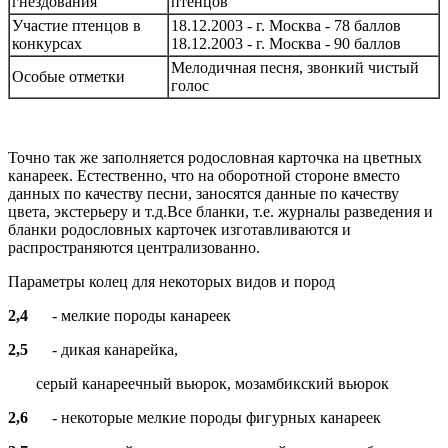
гнездования
птенцов
Участие птенцов в
18.12.2003 - г. Москва - 78 баллов
конкурсах
18.12.2003 - г. Москва - 90 баллов
Мелодичная песня, звонкий чистый
Особые отметки
голос
Точно так же заполняется родословная карточка на цветных
канареек. Естественно, что на оборотной стороне вместо
данных по качеству песни, заносятся данные по качеству
цвета, экстерьеру и т.д.Все бланки, т.е. журналы разведения и
бланки родословных карточек изготавливаются и
распространяются централизованно.
Параметры колец для некоторых видов и пород
2,4
- мелкие породы канареек
2,5
- дикая канарейка,
серый канареечный вьюрок, мозамбикский вьюрок
2,6
- некоторые мелкие породы фигурных канареек